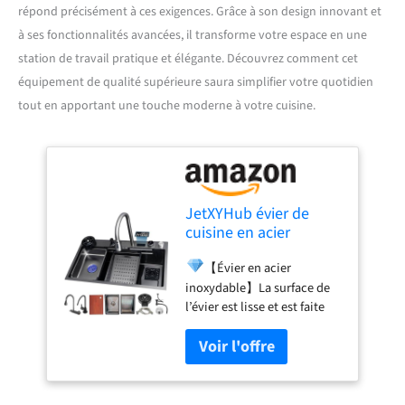
répond précisément à ces exigences. Grâce à son design innovant et
à ses fonctionnalités avancées, il transforme votre espace en une
station de travail pratique et élégante. Découvrez comment cet
équipement de qualité supérieure saura simplifier votre quotidien
tout en apportant une touche moderne à votre cuisine.
JetXYHub évier de
cuisine en acier
inoxydable 85 x 50 cm
【Évier en acier
avec affichage de
inoxydable】La surface de
température effet
l’évier est lisse et est faite
cascade grand évier
d’acier inoxydable avec
station de travail
revêtement NANO. Même le
simple montage
fond d'une fourchette ou
saillant idéal
d'une casserole chaude
n'endommage pas l'évier,