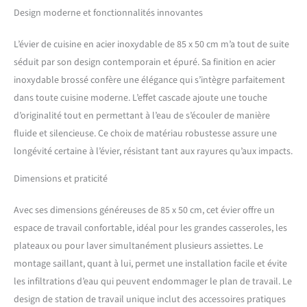
tandis que les couleurs
Design moderne et fonctionnalités innovantes
vives et la surface facile à
nettoyer maintiennent la
L’évier de cuisine en acier inoxydable de 85 x 50 cm m’a tout de suite
cuisine propre et neuve.
séduit par son design contemporain et épuré. Sa finition en acier
【Design d’évacuation en
inoxydable brossé confère une élégance qui s’intègre parfaitement
U】Conçu pour un
écoulement rapide sans
dans toute cuisine moderne. L’effet cascade ajoute une touche
résidus, ce qui réduit
d’originalité tout en permettant à l’eau de s’écouler de manière
considérablement le temps
fluide et silencieuse. Ce choix de matériau robustesse assure une
de nettoyage de l’évier.
longévité certaine à l’évier, résistant tant aux rayures qu’aux impacts.
L’évier est équipé d’un
interrupteur de vidange de
Dimensions et praticité
table, qui peut
automatiquement et
Avec ses dimensions généreuses de 85 x 50 cm, cet évier offre un
rapidement se vider en une
seule rotation, sans avoir à
espace de travail confortable, idéal pour les grandes casseroles, les
ouvrir manuellement le
plateaux ou pour laver simultanément plusieurs assiettes. Le
couvercle de vidange, et
montage saillant, quant à lui, permet une installation facile et évite
également pour éviter que
les infiltrations d’eau qui peuvent endommager le plan de travail. Le
des taches d’huile ne
design de station de travail unique inclut des accessoires pratiques
restent sur les mains.