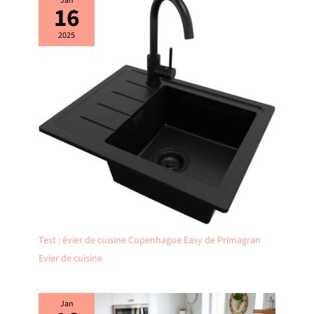
Jan
16
2025
Test : évier de cuisine Copenhague Easy de Primagran
Evier de cuisine
Jan