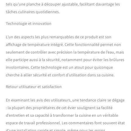
【Étagère tridimensionnelle
tels qu’une planche à découper ajustable, facilitant davantage les
à double couche】Ce
tâches culinaires quotidiennes.
lavabo de cuisine n’est pas
seulement un lavabo, mais
Technologie et innovation
une station de travail
multifonctionnelle. Avec
L’un des aspects les plus remarquables de ce produit est son
une planche à découper
affichage de température intégré. Cette fonctionnalité permet non
intégrée, un bac intérieur et
un panier de vidange, vous
seulement de contrôler avec précision la température de l’eau, mais
pouvez gérer efficacement
elle participe aussi à la sécurité, notamment pour éviter les brûlures
l'espace et effectuer
involontaires. Cette technologie est un atout pour quiconque
plusieurs tâches en même
cherche à allier sécurité et confort d’utilisation dans sa cuisine.
temps, ce qui améliore
votre expérience de cuisine.
Retour utilisateur et satisfaction
【Robinet cascade avec
affichage numérique】
En examinant les avis des utilisateurs, une tendance claire se dégage
Équipé de chiffres
intelligents pour afficher le
: la plupart des propriétaires de cet évier soulignent sa facilité
robinet et une utilisation
d’entretien et sa capacité à transformer la cuisine en un véritable
pratique. Simplifiez la tâche
espace de travail professionnel. Les commentaires font souvent état
de nettoyage en tournant
d’une installation rapide et simple, même pour les moins