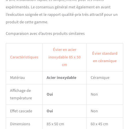
simplement le bouton et en
contrôlant le débit d'eau. Le
expérimentés. Le consensus général met également en avant
design des touches de piano
l’exécution soignée et le rapport qualité-prix très attractif pour un
permet de basculer
produit de cette gamme.
rapidement entre le mode
robinet et le mode cascade.
Comparaison avec d’autres produits similaires
【Le pack comprend】
Vous recherchez un
ensemble complet qui offre
Évier en acier
Évier standard
tout ce dont vous avez
Caractéristiques
inoxydable 85 x 50
en céramique
besoin pour votre évier de
cm
cuisine? Avec évier en acier
inoxydable, robinet
Matériau
Acier inoxydable
Céramique
cascade, évacuation, bac-
dans-bac, panier
Affichage de
d'égouttage, égouttoir,
Oui
Non
planche à découper, lave-
température
verres, robinet d'eau
potable, vanne d'angle et
Effet cascade
Oui
Non
entrée d'eau. Améliorez
votre expérience culinaire
Dimensions
85 x 50 cm
60 x 45 cm
avec cet ensemble complet