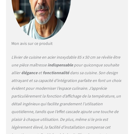
de nettoyage de l’évier.
L’évier est équipé d’un
interrupteur de vidange de
table, qui peut
automatiquement et
rapidement se vider en une
seule rotation, sans avoir à
Mon avis sur ce produit
ouvrir manuellement le
couvercle de vidange, et
L’évier de cuisine en acier inoxydable 85 x 50 cm se révèle être
également pour éviter que
une pièce maîtresse
indispensable
pour quiconque souhaite
des taches d’huile ne
allier
élégance
et
fonctionnalité
dans sa cuisine. Son design
restent sur les mains.
【Étagère tridimensionnelle
attrayant et sa capacité d’intégration parfaite en font un choix
à double couche】Ce
évident pour moderniser l’espace culinaire. J’apprécie
lavabo de cuisine n’est pas
particulièrement la fonction d’affichage de la température, un
seulement un lavabo, mais
détail ingénieux qui facilite grandement l’utilisation
une station de travail
multifonctionnelle. Avec
quotidienne, tandis que l’effet cascade ajoute une touche de
une planche à découper
plaisir à chaque utilisation. De plus, même si le prix est
intégrée, un bac intérieur et
légèrement élevé, la facilité d’installation compense cet
un panier de vidange, vous