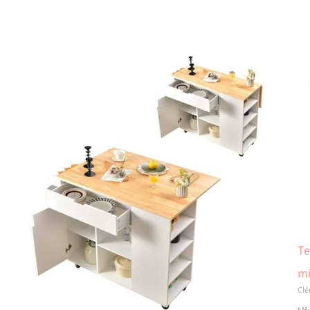
Te
mi
Cl