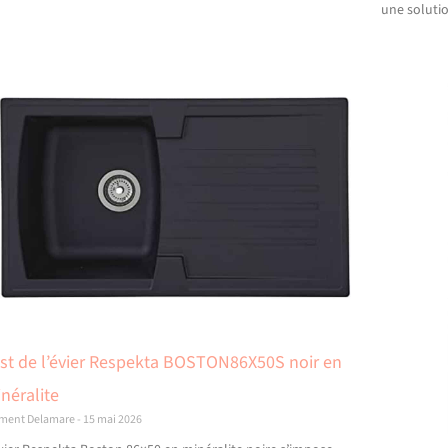
une soluti
st de l’évier Respekta BOSTON86X50S noir en
néralite
ément Delamare
15 mai 2026