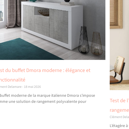
st du buffet Dmora moderne : élégance et
nctionnalité
ément Delamare
18 mai 2026
 buffet moderne de la marque italienne Dmora s’impose
Test de l
mme une solution de rangement polyvalente pour
rangemen
Clément Del
L’étagère 