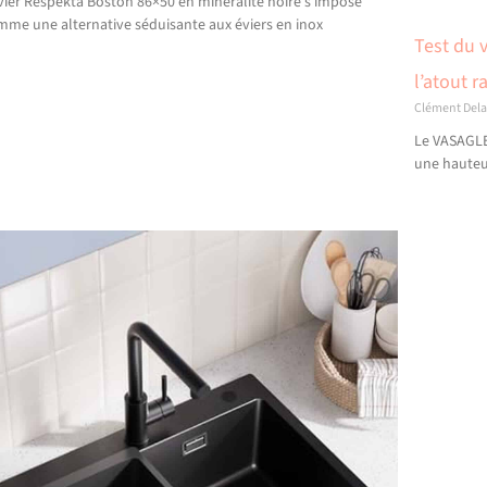
évier Respekta Boston 86×50 en minéralite noire s’impose
mme une alternative séduisante aux éviers en inox
Test du 
l’atout 
Clément Del
Le VASAGLE 
une hauteu