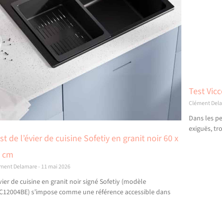
Test Vicc
Clément Del
Dans les pe
exiguës, tr
st de l’évier de cuisine Sofetiy en granit noir 60 x
5 cm
ément Delamare
11 mai 2026
vier de cuisine en granit noir signé Sofetiy (modèle
C12004BE) s’impose comme une référence accessible dans