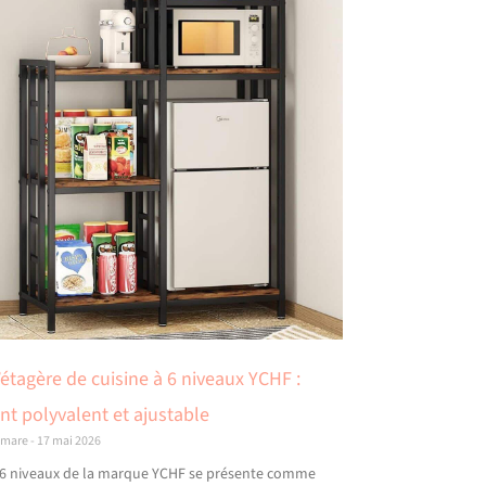
’étagère de cuisine à 6 niveaux YCHF :
t polyvalent et ajustable
amare
17 mai 2026
à 6 niveaux de la marque YCHF se présente comme