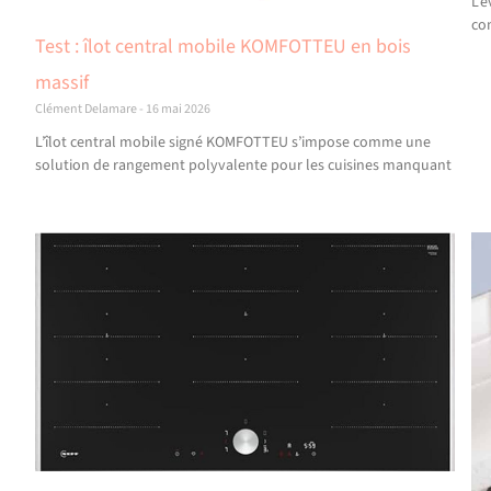
L’
co
Test : îlot central mobile KOMFOTTEU en bois
massif
Clément Delamare
16 mai 2026
L’îlot central mobile signé KOMFOTTEU s’impose comme une
solution de rangement polyvalente pour les cuisines manquant