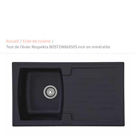
Accueil
Evier de cuisine
Test de l’évier Respekta BOSTON86X50S noir en minéralite