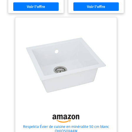
naturelle > 60 % || réciproquement
cuisine en minéral ont une longue
installable || Vidanges avec panier-
durée de vie et résistent à des
filtre 90mm
températures allant jusqu'à 180 °C.
Le matériau de l'évier, facile à
entretenir, résiste aux taches et aux
chocs. DESIGN : style moderne
angulaire évier cuisine s'intègre
parfaitement configurations forme
classique. minéralite haute qualité,
déclinée teintes, confère allure
contemporaine MONTAGE : L'évier
encastrable est conçu pour les
meubles bas d'une largeur de 45 cm
et peut être monté à droite ou à
gauche. Les trous pour les robinets
ne sont pas percés à travers
LIVRAISON : en plus de l'évier, le kit
comprend une bonde d'évier, un
trop-plein ainsi qu'une passoire et
des clips de fixation pour
l'installation de l'évier.
Respekta Évier de cuisine en minéralite 50 cm blanc
OHIO50X44W