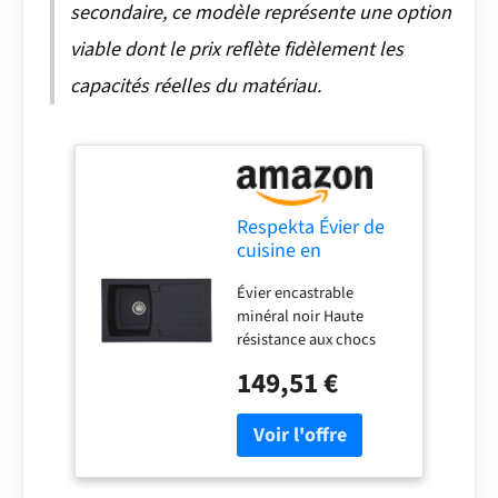
secondaire, ce modèle représente une option
viable dont le prix reflète fidèlement les
capacités réelles du matériau.
Respekta Évier de
cuisine en
minéralite 86 cm,
Évier encastrable
Noir
minéral noir Haute
BOSTON86X50S
résistance aux chocs
Thermorésistant
149,51 €
jusqu'à 180°C Résistant
aux UV Haute résistance
aux produits chimiques
agressifs, haute
résistance aux chocs