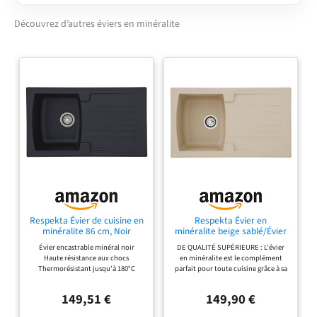
installable || Vidanges
avec panier-filtre 90mm
Découvrez d’autres éviers en minéralite
Respekta Évier de cuisine en
Respekta Évier en
minéralite 86 cm, Noir
minéralite beige sablé/Évier
BOSTON86X50S
encastrable 1 bac de 86 x 50
Évier encastrable minéral noir
DE QUALITÉ SUPÉRIEURE : L'évier
cm/adapté aux meubles bas
Haute résistance aux chocs
en minéralite est le complément
de 45 cm de large
Thermorésistant jusqu'à 180°C
parfait pour toute cuisine grâce à sa
Résistant aux UV Haute résistance
grande zone d'égouttage et à son
aux produits chimiques agressifs,
grand bac. Avec des dimensions de
149,51 €
149,90 €
haute résistance aux chocs
86 x 50, il s'intègre de manière
REMARQUE - Teneur en pierre
optimale MINERALIT : les éviers de