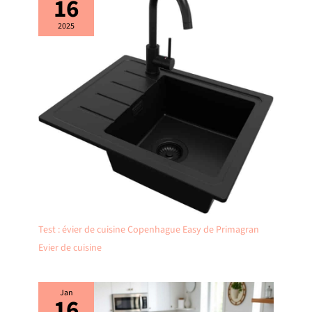
16
2025
Test : évier de cuisine Copenhague Easy de Primagran
Evier de cuisine
Jan
16