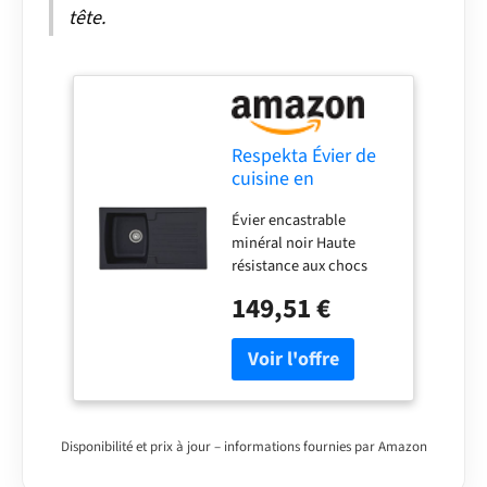
tête.
Respekta Évier de
cuisine en
minéralite 86 cm,
Évier encastrable
Noir
minéral noir Haute
BOSTON86X50S
résistance aux chocs
Thermorésistant
149,51 €
jusqu'à 180°C Résistant
aux UV Haute résistance
aux produits chimiques
agressifs, haute
résistance aux chocs
REMARQUE - Teneur en
pierre naturelle > 60 % ||
Disponibilité et prix à jour – informations fournies par Amazon
réciproquement