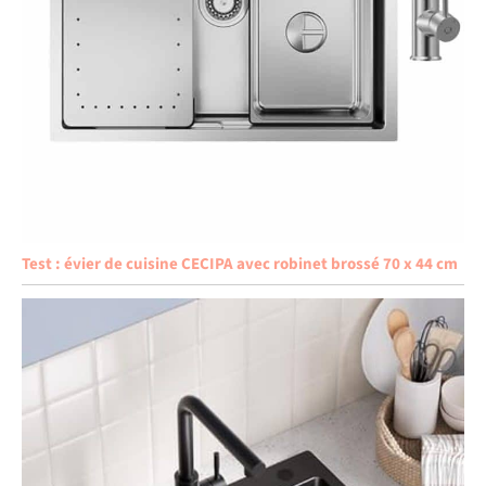
Test : évier de cuisine CECIPA avec robinet brossé 70 x 44 cm