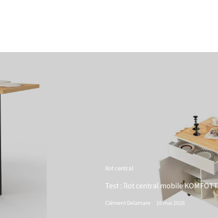
Ilot central
Test : îlot central mobile KOMFOT
Clément Delamare
16 mai 2026