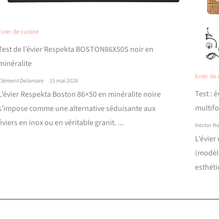
Evier de cuisine
Test de l’évier Respekta BOSTON86X50S noir en
minéralite
Evier de 
Clément Delamare
15 mai 2026
Test : 
L’évier Respekta Boston 86×50 en minéralite noire
multif
s’impose comme une alternative séduisante aux
éviers en inox ou en véritable granit. ...
Hector R
L’évier
(modèl
esthéti