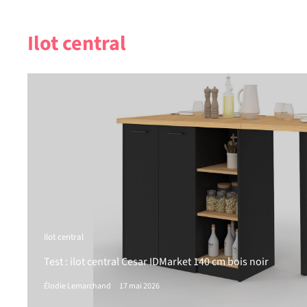
Ilot central
Ilot central
Test : ilot central Cesar IDMarket 140 cm bois noir
Élodie Lemarchand
17 mai 2026