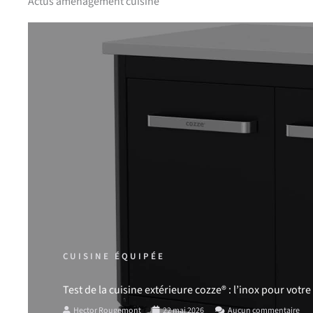
Actus aménagement cuisine
CUISINE ÉQUIPÉE
Test de la cuisine extérieure cozze® : l’inox pour votr
Hector Rougemont
22 mai 2026
Aucun commentaire