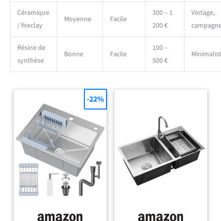
Céramique
300 – 1
Vintage,
Moyenne
Facile
/ fireclay
200 €
campagn
Résine de
100 –
Bonne
Facile
Minimalis
synthèse
500 €
-22%