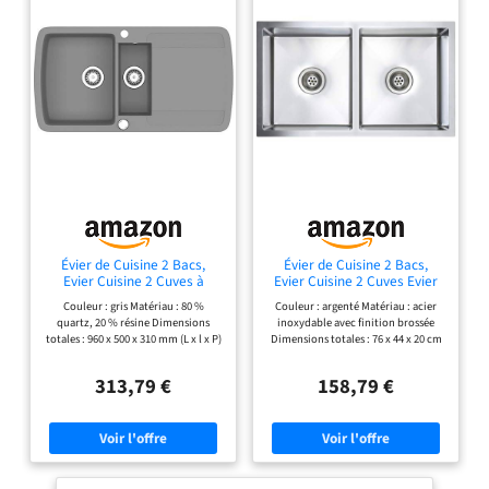
Évier de Cuisine 2 Bacs,
Évier de Cuisine 2 Bacs,
Evier Cuisine 2 Cuves à
Evier Cuisine 2 Cuves Evier
Poser en granit Double bac
Inox fait à la main Acier
Couleur : gris Matériau : 80 %
Couleur : argenté Matériau : acier
Gris
inoxydable
quartz, 20 % résine Dimensions
inoxydable avec finition brossée
totales : 960 x 500 x 310 mm (L x l x P)
Dimensions totales : 76 x 44 x 20 cm
Dimensions du grand bac : 360 x 437
(L x l x H) 3 mm d'épaisseur
x 200 mm (L x l x P) Dimensions du
supérieure Qualité alimentaire
313,79 €
158,79 €
petit bac : 160 x 345 x 120 mm (L x l x
Conception à double vasque extra-
P) Largeur minimale de la base : 600
profonde Comprend des coussins
mm Type d'installation : surmonté
d'insonorisation Sans plomb et
Montage à gauche / à droite
résistant à la corrosion Vidange
(entièrement réversible) Résistance
rapide avec le design à canal en X
à la chaleur jusqu'à 280 ° C
Types d'installation : montage sous
Résistance aux taches et aux rayures
plan, à la chasse d'eau et encastré