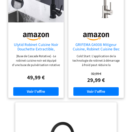
Ulytid Robinet Cuisine Noir
GRIFEMA G4008 Mitigeur
Douchette Extractible,
Cuisine, Robinet Cuisine Bec
Mitigeur Cuisine Cascade
Haut Chromé 360°
[Buse de Cascade Rotative] - Le
Cold Start: L'application de la
robinet cuisine noir est équipé
technologie de robinet à démarrage
d'une buse de pulvérisation rotative
à froid peut réduire la
à 90° qui fournit 3 jets d'eau : le jet
consommation d'énergie de votre
32,99 €
standard - remplit rapidement les
équipement de plomberie
49,99 €
récipients, le jet haute pression -
domestique jusqu'à 10% Économie
29,99 €
cible et nettoie les saletés tenaces,
d'eau 30%: L'aérateur adopte la
et le mode cascade - fournit une
technologie d'étranglement
plus grande surface d'eau pour laver
silencieux, l'eau est mélangée à l'air
les fruits et les légumes.
et elle est douce sans éclaboussures
[Conception Extractible & Rotation
d'eau Anti-goutte: La bobine en
à 360°] - Le mitigeur de cuisine
céramique à faible bruit a été testée
extractible peut être tiré jusqu'à
plus de 500 000 fois et le joint
une longueur d'environ 40 cm, qui
torique a une bonne performance
peut être étendue autour de l'évier
d'étanchéité Le robinet fournit de
pour élargir la zone du bec. Le bec
l'eau saine: Le corps principal est en
peut pivoter à 360°, compatible
acier inoxydable 304 de bonne
avec les éviers simples et doubles.
qualité, pour une installation plus