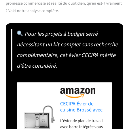
promesse commerciale et réalité du quotidien, qu’en est-il vraiment
? Voici notre analyse complète.
Pour les projets à budget serré
nécessitant un kit complet sans recherche
complémentaire, cet évier CECIPA mérite
d’être considéré.
CECIPA Évier de
cuisine Brossé avec
robinet, 70 x 44 cm,
L'évier de plan de travail
Avec robinet de
avec barre intégrée vous
cuisine, Pour meuble