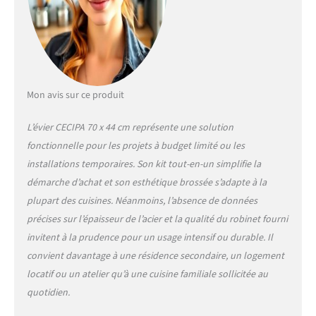
l'évier profond avec des
coins étroits et un
écoulement central crée
un espace de travail
ininterrompu pour le
rinçage de grands
Mon avis sur ce produit
ustensiles de cuisine
tels que les casseroles
L’évier CECIPA 70 x 44 cm représente une solution
et les plaques de
fonctionnelle pour les projets à budget limité ou les
cuisson - L'installation
encastrée crée une
installations temporaires. Son kit tout-en-un simplifie la
transition transparente
démarche d’achat et son esthétique brossée s’adapte à la
de l'évier au plan de
plupart des cuisines. Néanmoins, l’absence de données
travail - Le design
précises sur l’épaisseur de l’acier et la qualité du robinet fourni
intelligent crée un
espace précieux sur le
invitent à la prudence pour un usage intensif ou durable. Il
plan de travail car vous
convient davantage à une résidence secondaire, un logement
pouvez travailler
locatif ou un atelier qu’à une cuisine familiale sollicitée au
directement au-dessus
quotidien.
de l'évier - parfait pour
les cuisines de toutes