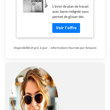
robinet, 70 x 44 cm,
L'évier de plan de travail
Avec robinet de
avec barre intégrée vous
cuisine, Pour
permet de glisser des
meuble bas à partir
accessoires
de 80 cm
personnalisés sur l'évier
pour rationaliser la
préparation des repas et
le nettoyage sans perdre
de place sur le comptoir
Disponibilité et prix à jour – informations fournies par Amazon
de la cuisine - Kit inclus
: évier mobile avec
drain, parfait pour
tremper les fruits et
légumes ; la planche à
découper en acier
inoxydable est poreuse
et est parfaite pour
sécher la vaisselle, la
décongélation de
viande et de tranches.
Évier à 1 bac spacieux :