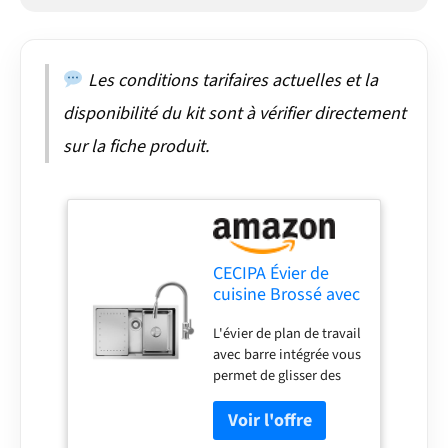
tailles. Acier durable de
3 mm - Fabriqué en
acier inoxydable le plus
épais du marché, ce
Les conditions tarifaires actuelles et la
cheval de travail d'un
disponibilité du kit sont à vérifier directement
évier est très résistant à
la corrosion et aux
sur la fiche produit.
bosses - Finition
résistante à la rouille est
facile à nettoyer et ne
s'émoussera pas avec
une utilisation
quotidienne - Grille de
CECIPA Évier de
fond en acier
cuisine Brossé avec
inoxydable : protège la
robinet, 70 x 44 cm,
surface de l'évier et
L'évier de plan de travail
Avec robinet de
maintient la vaisselle
avec barre intégrée vous
cuisine, Pour
surélevée pour un
permet de glisser des
meuble bas à partir
drainage optimal.
accessoires
de 80 cm
Douchette extensible :
personnalisés sur l'évier
profitez de la flexibilité
pour rationaliser la