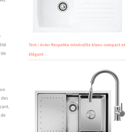
vec
e
lité
Test : évier Respekta minéralite blanc compact et
arde
élégant
ion
c des
cant.
 de