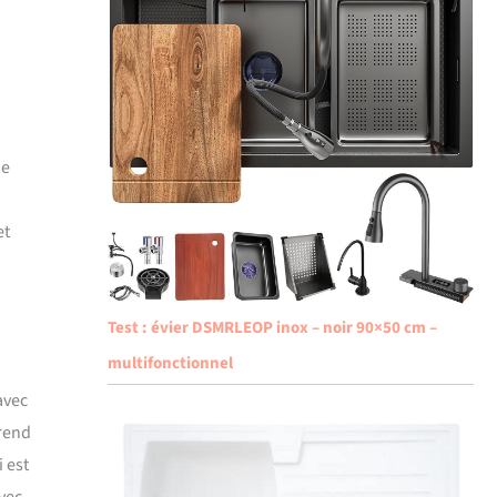
ue
et
Test : évier DSMRLEOP inox – noir 90×50 cm –
multifonctionnel
 avec
 rend
 est