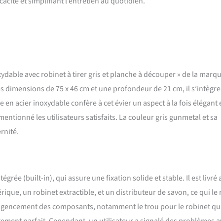
acité et simplifiant l’entretien au quotidien.
xydable avec robinet à tirer gris et planche à découper » de la marq
dimensions de 75 x 46 cm et une profondeur de 21 cm, il s’intègre
 en acier inoxydable confère à cet évier un aspect à la fois élégant 
mentionné les utilisateurs satisfaits. La couleur gris gunmetal et sa
rnité.
égrée (built-in), qui assure une fixation solide et stable. Il est livré
ue, un robinet extractible, et un distributeur de savon, ce qui le
 l’agencement des composants, notamment le trou pour le robinet qui