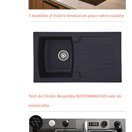
7 modèles d’éviers tendances pour votre cuisine
Test de l’évier Respekta BOSTON86X50S noir en
minéralite