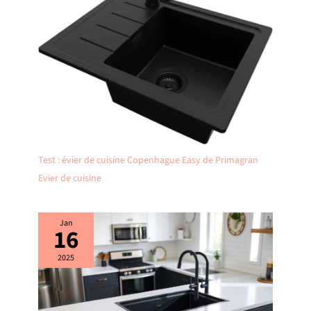
Test : évier de cuisine Copenhague Easy de Primagran
Evier de cuisine
Jan
16
2025