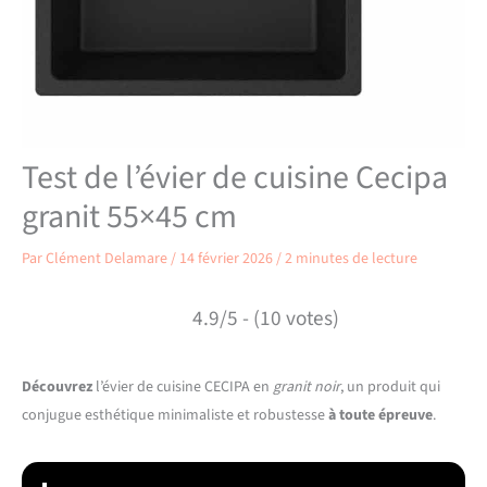
Test de l’évier de cuisine Cecipa
granit 55×45 cm
Par
Clément Delamare
/
14 février 2026
/
2 minutes de lecture
4.9/5 - (10 votes)
Découvrez
l’évier de cuisine CECIPA en
granit noir
, un produit qui
conjugue esthétique minimaliste et robustesse
à toute épreuve
.