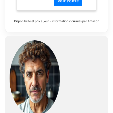
a une excellente
résistance à l'usure et à
la corrosion. Design
pratique : nous avons
conçu 2 trous de
Disponibilité et prix à jour – informations fournies par Amazon
fixation pour l'évier en
granit, vous n'avez pas
besoin de percer
d'autres trous. Vous
pouvez installer
directement votre
robinet de cuisine
préféré, distributeur de
savon ou purificateur
d'eau (vendu
séparément). Design
antibruit : l'épaisseur
du fond de l'évier est
jusqu'à 1,2 cm, ce qui
atténue efficacement le
bruit du flux d'eau sans
avoir besoin de tapis