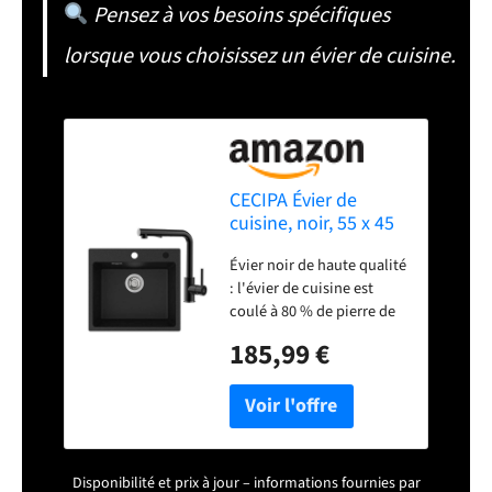
Pensez à vos besoins spécifiques
lorsque vous choisissez un évier de cuisine.
CECIPA Évier de
cuisine, noir, 55 x 45
cm, en granit, à 1
Évier noir de haute qualité
bac, encastrable,
: l'évier de cuisine est
80% sable de quartz,
coulé à 80 % de pierre de
avec siphon
quartz de haute qualité et
185,99 €
20 % de matériau en
résine, qui a une
excellente résistance à
l'usure et à la corrosion.
Design pratique : nous
avons conçu 2 trous de
Disponibilité et prix à jour – informations fournies par