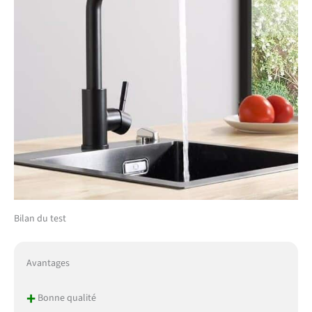
ccm, et il est recommandé
d'être installé sur le plan
de travail d'une longueur
de 60 cm ou plus.
Bilan du test
Avantages
+
Bonne qualité