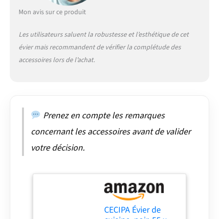
insonorisants
Mon avis sur ce produit
supplémentaires, créant
un environnement de
Les utilisateurs saluent la robustesse et l’esthétique de cet
vie calme pour vous et
évier mais recommandent de vérifier la complétude des
votre famille. DRAINAGE
MULTIFONCTIONNEL :
accessoires lors de l’achat.
l'écoulement est équipé
d'une étanchéité anti-
odeur qui isole les
odeurs et les
moustiques par des
Prenez en compte les remarques
principes physiques. Le
concernant les accessoires avant de valider
tuyau de vidange est
équipé d'une interface
votre décision.
multi-réservation facile
à utiliser avec 2
interfaces réservées qui
permettent de
connecter le drain du
lave-vaisselle et
CECIPA Évier de
d'autres appareils de