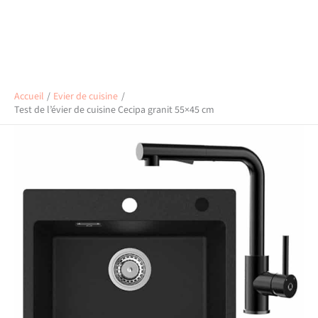
Accueil
Evier de cuisine
Test de l’évier de cuisine Cecipa granit 55×45 cm