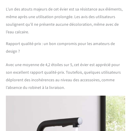
l'écoulement est équipé
L’un des atouts majeurs de cet évier est sa résistance aux éléments,
d'une étanchéité anti-
même après une utilisation prolongée. Les avis des utilisateurs
odeur qui isole les odeurs
et les moustiques par des
soulignent qu’il ne présente aucune décoloration, même avec de
principes physiques. Le
l’eau calcaire.
tuyau de vidange est
équipé d'une interface
Rapport qualité-prix : un bon compromis pour les amateurs de
multi-réservation facile à
design ?
utiliser avec 2 interfaces
réservées qui permettent
Avec une moyenne de 4,2 étoiles sur 5, cet évier est apprécié pour
de connecter le drain du
lave-vaisselle et d'autres
son excellent rapport qualité-prix. Toutefois, quelques utilisateurs
appareils de cuisine en
déplorent des incohérences au niveau des accessoires, comme
même temps.
l’absence du robinet à la livraison.
INSTALLATION FACILE : cet
évier encastrable noir
convient pour une
installation sur le plan de
travail, la taille de
l'ouverture de
l'installation est de 53 x 43