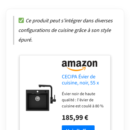
Ce produit peut s’intégrer dans diverses
configurations de cuisine grâce à son style
épuré.
CECIPA Évier de
cuisine, noir, 55 x
45 cm, en granit, à
Évier noir de haute
1 bac, encastrable,
qualité : l'évier de
80% sable de
cuisine est coulé à 80 %
quartz, avec siphon
de pierre de quartz de
185,99 €
haute qualité et 20 % de
matériau en résine, qui