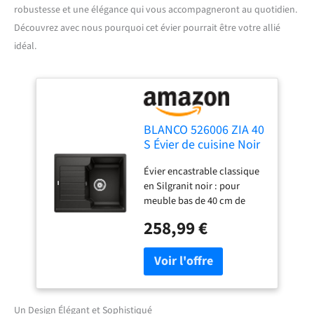
robustesse et une élégance qui vous accompagneront au quotidien.
Découvrez avec nous pourquoi cet évier pourrait être votre allié
idéal.
BLANCO 526006 ZIA 40
S Évier de cuisine Noir
40 cm
Évier encastrable classique
en Silgranit noir : pour
meuble bas de 40 cm de
large avec égouttoir –
258,99 €
disponible dans d'autres
couleurs Silgranit et peut
être assorti aux robinets
BLANCO assortis Idéal dans
un petit espace : le plus
petit évier de cuisine
Un Design Élégant et Sophistiqué