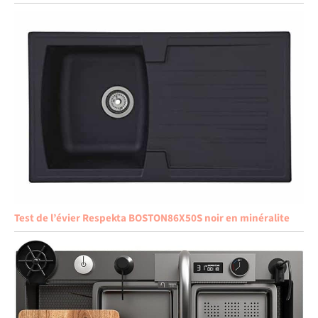
Test de l’évier Respekta BOSTON86X50S noir en minéralite