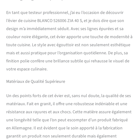
Silgranit avec égouttoir et
taille maximale de l'évier
En tant que testeur professionnel, j’ai eu l’occasion de découvrir
pour un travail confortable
l’évier de cuisine BLANCO 526006 ZIA 40 S, et je dois dire que son
même dans les très petites
cuisines Évier en granit en
design m’a immédiatement séduit. Avec ses lignes épurées et sa
silgranit : le matériau
couleur noire élégante, cet évier apporte une touche de modernité à
composite breveté composé
toute cuisine. Le style avec égouttoir est non seulement esthétique
jusqu'à 80 % de quartz est
mais et aussi pratique pour l’organisation quotidienne. De plus, sa
une pierre artificielle de
qualité supérieure - Facile à
finition polie confère une brillance subtile qui rehausse le visuel de
nettoyer, résistant aux
votre espace culinaire.
rayures, durable et résistant
à la chaleur Instructions
Matériaux de Qualité Supérieure
d'installation : le lavabo est
réversible et peut être aligné
Un des points forts de cet évier est, sans nul doute, la qualité de ses
à gauche et à droite de
matériaux. Fait en granit, il offre une robustesse indéniable et une
l'égouttoir - Avec trous pré-
résistance aux rayures et aux chocs. Cette matière assure également
fraisés pour percer le
robinet Contenu de la
une longévité telle que l’on peut escompter d’un produit fabriqué
livraison : bonde avec tuyau
en Allemagne. Il est évident que le soin apporté à la fabrication
peu encombrant – Vanne à
garantit un produit non seulement durable mais également
panier 3 ½", sans