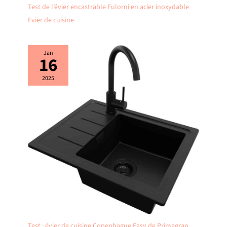
Test de l’évier encastrable Fulorni en acier inoxydable
Evier de cuisine
Jan
16
2025
Test : évier de cuisine Copenhague Easy de Primagran