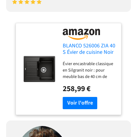
BLANCO 526006 ZIA 40
S Évier de cuisine Noir
40 cm
Évier encastrable classique
en Silgranit noir : pour
meuble bas de 40 cm de
large avec égouttoir –
258,99 €
disponible dans d'autres
couleurs Silgranit et peut
être assorti aux robinets
BLANCO assortis Idéal dans
un petit espace : le plus
petit évier de cuisine
Silgranit avec égouttoir et
taille maximale de l'évier