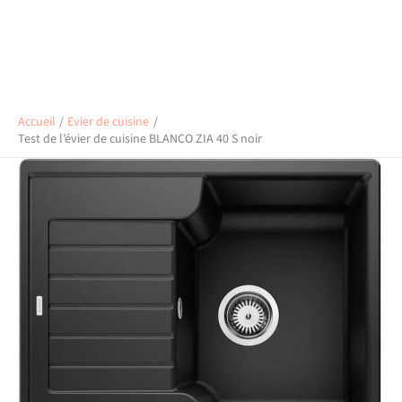
Accueil
Evier de cuisine
Test de l’évier de cuisine BLANCO ZIA 40 S noir