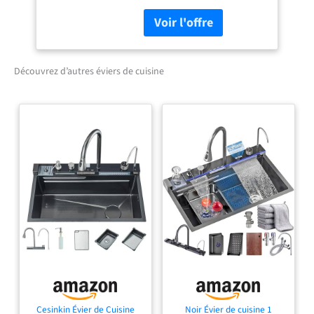
couleurs Silgranit et peut
être assorti aux robinets
BLANCO assortis Idéal dans
un petit espace : le plus
petit évier de cuisine
Découvrez d’autres éviers de cuisine
Silgranit avec égouttoir et
taille maximale de l'évier
pour un travail confortable
même dans les très petites
cuisines Évier en granit en
silgranit : le matériau
composite breveté composé
jusqu'à 80 % de quartz est
une pierre artificielle de
qualité supérieure - Facile à
nettoyer, résistant aux
rayures, durable et résistant
à la chaleur Instructions
d'installation : le lavabo est
réversible et peut être aligné
à gauche et à droite de
Cesinkin Évier de Cuisine
Noir Évier de cuisine 1