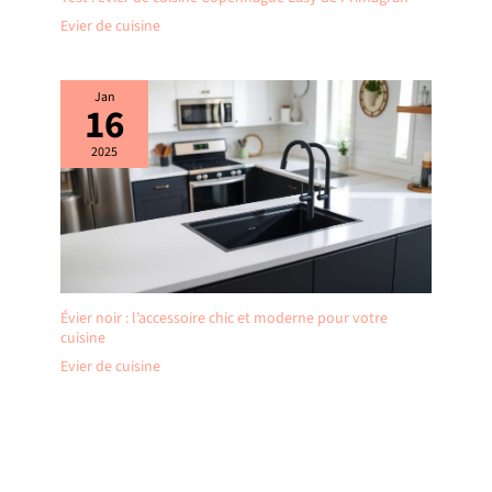
Evier de cuisine
Jan
16
2025
Évier noir : l’accessoire chic et moderne pour votre
cuisine
Evier de cuisine