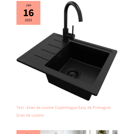
Jan
16
2025
Test : évier de cuisine Copenhague Easy de Primagran
Evier de cuisine