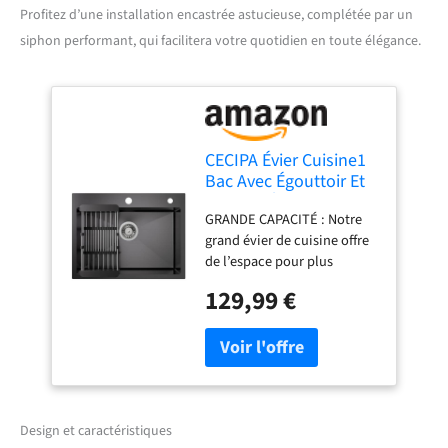
Profitez d’une installation encastrée astucieuse, complétée par un
siphon performant, qui facilitera votre quotidien en toute élégance.
CECIPA Évier Cuisine1
Bac Avec Égouttoir Et
Siphon, Évier De
GRANDE CAPACITÉ : Notre
Cuisine 60x45 Cm,
grand évier de cuisine offre
Évier Noir Anthracite
de l’espace pour plus
En Carré, Évier
d’ustensiles de cuisine et
Encastré Avec 2 Trous
129,99 €
rend votre vie en cuisine
De Robinetterie, Évier
plus confortable. Les
Exterieur Pour
dimensions extérieures sont
Camping Car
de 60 x 45 cm, les
dimensions intérieures de
l'évier sont de 55 x 35 cm, la
profondeur est de 18 cm,
Design et caractéristiques