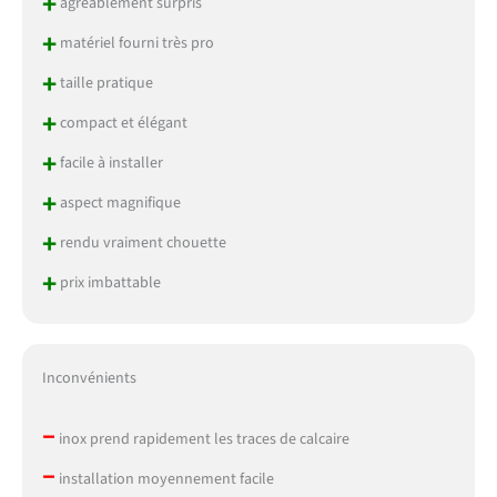
+
agréablement surpris
+
matériel fourni très pro
+
taille pratique
+
compact et élégant
+
facile à installer
+
aspect magnifique
+
rendu vraiment chouette
+
prix imbattable
Inconvénients
–
inox prend rapidement les traces de calcaire
–
installation moyennement facile