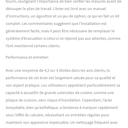
fourni, soulignant l’importance de bien vérifier les mesures avant de
non seulement protège
découper le plan de travail. L’évier est livré avec un manuel
mieux l'évier, mais facilite
d’instructions, un égouttoir et un jeu de siphon, ce qui en fait un kit
également le nettoyage
Facile à utiliser : l'évier
complet. Les commentaires suggèrent que l’installation est
encastré dispose d'un
généralement facile, mais il peut être nécessaire de remplacer le
siphon de haute qualité,
système d’évacuation si celui-ci ne répond pas aux attentes, comme
d'un drain avec tuyau en U
l’ont mentionné certains clients.
peu encombrant et d'un
trop-plein. Les deux
Performance et entretien
connecteurs
supplémentaires sur l'unité
de vidange vous permettent
Avec une moyenne de 4,3 sur 5 étoiles dans les avis clients, la
de connecter votre lave-
performance de cet évier est largement saluée pour sa qualité et
vaisselle ou d'autres
son aspect pratique. Les utilisateurs apprécient particulièrement sa
appareils électroménagers
capacité à accueillir de grands ustensiles de cuisine, comme une
au siphon et de rendre votre
plaque de cuisson, sans risque d’inondation. Cependant, l’acier
espace de cuisine plus
propre. L'égouttoir pop-up
inoxydable, bien qu’esthétique, a tendance à marquer rapidement
permet d'économiser de
sous l’effet du calcaire, nécessitant un entretien régulier pour
l'espace et rend votre
maintenir son apparence impeccable. Un nettoyage fréquent avec
processus de nettoyage plus