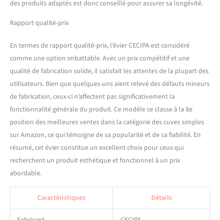
des produits adaptés est donc conseillé pour assurer sa longévité.
pratique et ordonné. Design
humain : sous l'évier
Rapport qualité-prix
anthracite se trouve une
base insonorisée pour
réduire le bruit lors de
En termes de rapport qualité-prix, l’évier CECIPA est considéré
l'évacuation de l'eau ou de
comme une option imbattable. Avec un prix compétitif et une
la manipulation de la
qualité de fabrication solide, il satisfait les attentes de la plupart des
vaisselle. Le design simple
utilisateurs. Bien que quelques-uns aient relevé des défauts mineurs
et aérodynamique du sol en
de fabrication, ceux-ci n’affectent pas significativement la
forme de X accélère le
drainage Réduit
fonctionnalité générale du produit. Ce modèle se classe à la 8e
l'accumulation de taches
position des meilleures ventes dans la catégorie des cuves simples
sur votre évier de cuisine.
sur Amazon, ce qui témoigne de sa popularité et de sa fiabilité. En
En outre, la conception des
résumé, cet évier constitue un excellent choix pour ceux qui
tuyaux de drainage peut
également éviter les
recherchent un produit esthétique et fonctionnel à un prix
mauvaises odeurs dans
abordable.
votre cuisine. CONTENU DE
L'EMBALLAGE : Nous
Caractéristiques
Détails
fournissons 1 évier de
cuisine, 1 étagère de