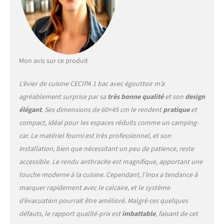
Matériau de l'évier : le
matériau en acier
inoxydable SUS 201 est
résistant aux températures
élevées, aux chocs et
extrêmement résistant aux
Mon avis sur ce produit
produits chimiques
corrosifs. De plus, le
L’évier de cuisine CECIPA 1 bac avec égouttoir m’a
nanorevêtement PVD utilisé
agréablement surprise par sa
très bonne qualité
et son
design
sur la surface de l'évier en
élégant
. Ses dimensions de 60×45 cm le rendent
pratique
et
acier inoxydable est
particulièrement dur et
compact, idéal pour les espaces réduits comme un camping-
résistant aux rayures, ce qui
car. Le matériel fourni est très professionnel, et son
non seulement protège
installation, bien que nécessitant un peu de patience, reste
mieux l'évier, mais facilite
accessible. Le rendu anthracite est magnifique, apportant une
également le nettoyage
Facile à utiliser : l'évier
touche moderne à la cuisine. Cependant, l’inox a tendance à
encastré dispose d'un
marquer rapidement avec le calcaire, et le système
siphon de haute qualité,
d’évacuation pourrait être amélioré. Malgré ces quelques
d'un drain avec tuyau en U
défauts, le rapport qualité-prix est
imbattable
, faisant de cet
peu encombrant et d'un