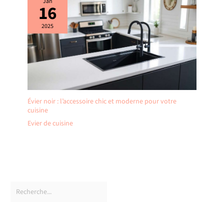
Jan
16
2025
Évier noir : l’accessoire chic et moderne pour votre
cuisine
Evier de cuisine