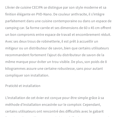
l'épaisseur de la plaque est
de 3 mm. L'évier est conçu
L’évier de cuisine CECIPA se distingue par son style moderne et sa
pour un montage encastré
finition élégante en PVD-Nano. De couleur anthracite, il s’intègre
ou sur la surface. Nous
parfaitement dans une cuisine contemporaine ou dans un espace de
proposons également deux
trous prémontés (35 mm et
camping-car. Sa forme carrée et ses dimensions de 60 x 45 cm offrent
28 mm) pour le montage de
un bon compromis entre espace de travail et encombrement réduit.
robinets et de distributeurs
Avec ses deux trous de robinetterie, il est prêt à accueillir un
de savon (non inclus).
mitigeur ou un distributeur de savon, bien que certains utilisateurs
Matériau de l'évier : le
recommandent fortement l’ajout du distributeur de savon de la
matériau en acier
inoxydable SUS 201 est
même marque pour éviter un trou visible. De plus, son poids de 8
résistant aux températures
kilogrammes assure une certaine robustesse, sans pour autant
élevées, aux chocs et
compliquer son installation.
extrêmement résistant aux
produits chimiques
Praticité et installation
corrosifs. De plus, le
nanorevêtement PVD utilisé
L’installation de cet évier est conçue pour être simple grâce à sa
sur la surface de l'évier en
acier inoxydable est
méthode d’installation encastrée sur le comptoir. Cependant,
particulièrement dur et
certains utilisateurs ont rencontré des difficultés avec le gabarit
résistant aux rayures, ce qui