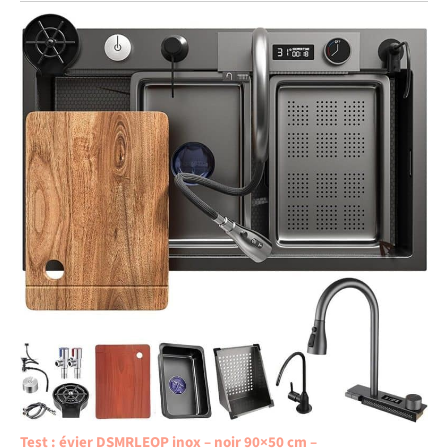
Test : évier DSMRLEOP inox – noir 90×50 cm –