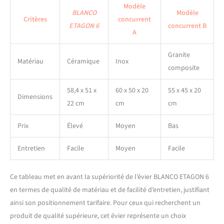
Modèle
BLANCO
Modèle
Critères
concurrent
ETAGON 6
concurrent B
A
Granite
Matériau
Céramique
Inox
composite
58,4 x 51 x
60 x 50 x 20
55 x 45 x 20
Dimensions
22 cm
cm
cm
Prix
Élevé
Moyen
Bas
Entretien
Facile
Moyen
Facile
Ce tableau met en avant la supériorité de l’évier BLANCO ETAGON 6
en termes de qualité de matériau et de facilité d’entretien, justifiant
ainsi son positionnement tarifaire. Pour ceux qui recherchent un
produit de qualité supérieure, cet évier représente un choix