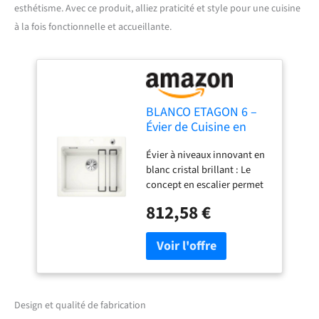
esthétisme. Avec ce produit, alliez praticité et style pour une cuisine
à la fois fonctionnelle et accueillante.
BLANCO ETAGON 6 –
Évier de Cuisine en
Céramique pour
Évier à niveaux innovant en
Meubles Bas de 60 cm
blanc cristal brillant : Le
de Large – Céramique
concept en escalier permet
– Blanc – 525156
de travailler simultanément
812,58 €
sur trois niveaux et offre
ainsi de multiples
fonctionnalités sur un
espace réduit Possibilités
d'utilisation polyvalentes :
Les rails peuvent être
utilisés pour égoutter la
Design et qualité de fabrication