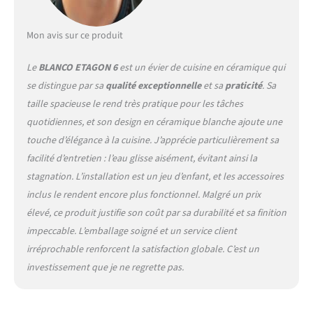
Peuvent être assortis avec
les robinets BLANCO
correspondants Évier
Mon avis sur ce produit
encastrable avec plage de
robinetterie continue :
Le
BLANCO ETAGON 6
est un évier de cuisine en céramique qui
Espace généreux pour le
se distingue par sa
qualité exceptionnelle
et sa
praticité
. Sa
robinet et le bouton de
taille spacieuse le rend très pratique pour les tâches
vidange automatique –
Convient aux meubles bas
quotidiennes, et son design en céramique blanche ajoute une
de 60 cm de large Contenu
touche d’élégance à la cuisine. J’apprécie particulièrement sa
de la livraison : Dispositif
facilité d’entretien : l’eau glisse aisément, évitant ainsi la
d'écoulement avec tuyau à
stagnation. L’installation est un jeu d’enfant, et les accessoires
faible encombrement – Kit
vanne panier 3 ½'' InFino,
inclus le rendent encore plus fonctionnel. Malgré un prix
commande de vidage
élevé, ce produit justifie son coût par sa durabilité et sa finition
automatique rotative et
impeccable. L’emballage soigné et un service client
fixation – 2 x rails en acier
irréprochable renforcent la satisfaction globale. C’est un
inoxydable ETAGON
investissement que je ne regrette pas.