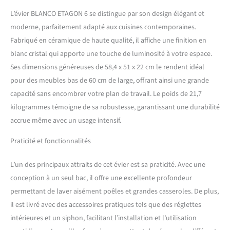
vaisselle, suspendre un
tamis ou placer des
L’évier BLANCO ETAGON 6 se distingue par son design élégant et
casseroles chaudes – Les
moderne, parfaitement adapté aux cuisines contemporaines.
légumes blanchissent ou les
Fabriqué en céramique de haute qualité, il affiche une finition en
plats trempent au niveau
inférieur La céramique, un
blanc cristal qui apporte une touche de luminosité à votre espace.
classique de cuisine :
Ses dimensions généreuses de 58,4 x 51 x 22 cm le rendent idéal
Robuste, hygiénique,
pour des meubles bas de 60 cm de large, offrant ainsi une grande
résistant aux rayures et à la
capacité sans encombrer votre plan de travail. Le poids de 21,7
chaleur, un évier en
kilogrammes témoigne de sa robustesse, garantissant une durabilité
céramique répond à tous les
besoins quotidiens –
accrue même avec un usage intensif.
Peuvent être assortis avec
les robinets BLANCO
Praticité et fonctionnalités
correspondants Évier
encastrable avec plage de
L’un des principaux attraits de cet évier est sa praticité. Avec une
robinetterie continue :
conception à un seul bac, il offre une excellente profondeur
Espace généreux pour le
permettant de laver aisément poêles et grandes casseroles. De plus,
robinet et le bouton de
vidange automatique –
il est livré avec des accessoires pratiques tels que des réglettes
Convient aux meubles bas
intérieures et un siphon, facilitant l’installation et l’utilisation
de 60 cm de large Contenu