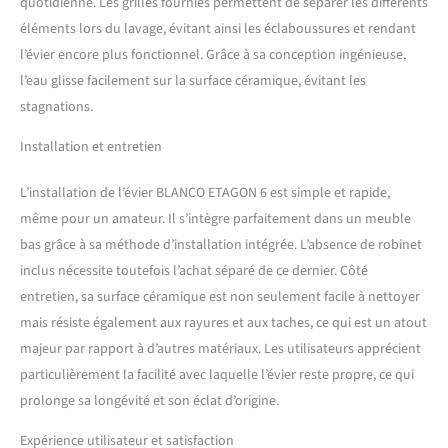
quotidienne. Les grilles fournies permettent de séparer les différents
de la livraison : Dispositif
éléments lors du lavage, évitant ainsi les éclaboussures et rendant
d'écoulement avec tuyau à
l’évier encore plus fonctionnel. Grâce à sa conception ingénieuse,
faible encombrement – Kit
vanne panier 3 ½'' InFino,
l’eau glisse facilement sur la surface céramique, évitant les
commande de vidage
stagnations.
automatique rotative et
fixation – 2 x rails en acier
Installation et entretien
inoxydable ETAGON
L’installation de l’évier BLANCO ETAGON 6 est simple et rapide,
même pour un amateur. Il s’intègre parfaitement dans un meuble
bas grâce à sa méthode d’installation intégrée. L’absence de robinet
inclus nécessite toutefois l’achat séparé de ce dernier. Côté
entretien, sa surface céramique est non seulement facile à nettoyer
mais résiste également aux rayures et aux taches, ce qui est un atout
majeur par rapport à d’autres matériaux. Les utilisateurs apprécient
particulièrement la facilité avec laquelle l’évier reste propre, ce qui
prolonge sa longévité et son éclat d’origine.
Expérience utilisateur et satisfaction