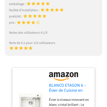
emballage :
facilité d’installation :
praticité :
prix :
Notes des utilisateurs 4.1/5
Note de 4.1 pour 115 utilisateurs
BLANCO ETAGON 6 –
Évier de Cuisine en
Céramique pour
Évier à niveaux innovant en
Meubles Bas de 60 cm
blanc cristal brillant : Le
de Large – Céramique