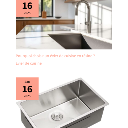
16
2025
Pourquoi choisir un évier de cuisine en résine ?
Evier de cuisine
Jan
16
2025