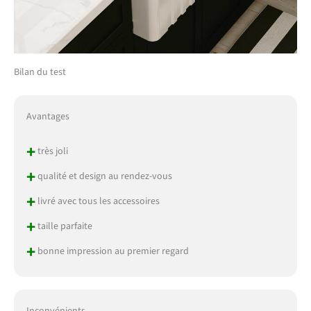
Bilan du test
Avantages
+
très joli
+
qualité et design au rendez-vous
+
livré avec tous les accessoires
+
taille parfaite
+
bonne impression au premier regard
Inconvénients