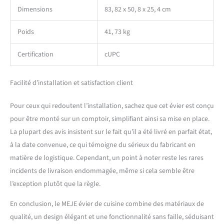
Dimensions
83, 82 x 50, 8 x 25, 4 cm
cuite à haute température
pour une résistance et une
durabilité extrêmement
Poids
41, 73 kg
élevées. La surface de l'évier
de cuisine a une forte
Certification
cUPC
résistance à l'écaillage, à
l'abrasion ou aux rayures et
Facilité d’installation et satisfaction client
à la décoloration, et peut
maintenir des performances
belles et fiables pendant de
Pour ceux qui redoutent l’installation, sachez que cet évier est conçu
nombreuses années. [BOL
pour être monté sur un comptoir, simplifiant ainsi sa mise en place.
SIMPLE SPACIEUX] : Un évier
La plupart des avis insistent sur le fait qu’il a été livré en parfait état,
profond avec des coins à
à la date convenue, ce qui témoigne du sérieux du fabricant en
rayon étroit et un drain
central crée un espace de
matière de logistique. Cependant, un point à noter reste les rares
travail ininterrompu pour
incidents de livraison endommagée, même si cela semble être
laver vos plus grands
l’exception plutôt que la règle.
ustensiles de cuisine,
comme les marmites et les
En conclusion, le MEJE évier de cuisine combine des matériaux de
plaques à pâtisserie.
qualité, un design élégant et une fonctionnalité sans faille, séduisant