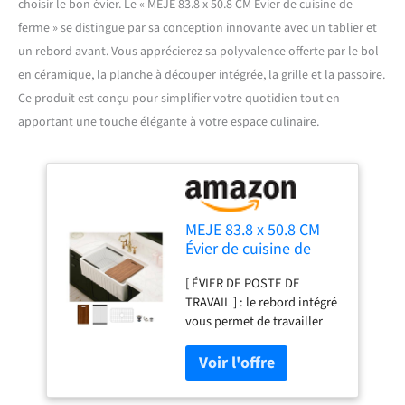
choisir le bon évier. Le « MEJE 83.8 x 50.8 CM Évier de cuisine de
ferme » se distingue par sa conception innovante avec un tablier et
un rebord avant. Vous apprécierez sa polyvalence offerte par le bol
en céramique, la planche à découper intégrée, la grille et la passoire.
Ce produit est conçu pour simplifier votre quotidien tout en
apportant une touche élégante à votre espace culinaire.
MEJE 83.8 x 50.8 CM
Évier de cuisine de
ferme avec tablier et
[ ÉVIER DE POSTE DE
rebord avant, bol en
TRAVAIL ] : le rebord intégré
céramique simple avec
vous permet de travailler
planche à découper,
directement au-dessus de
grille et passoire -
l'évier, avec des accessoires
Blanc
personnalisés qui
économisent de l'espace sur