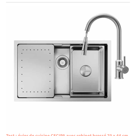
Test : évier de cuisine CECIPA avec robinet brossé 70 x 44 cm