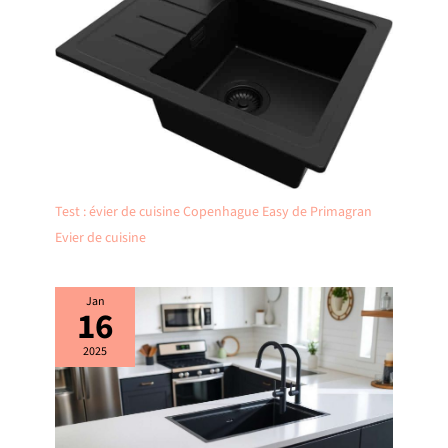
Test : évier de cuisine Copenhague Easy de Primagran
Evier de cuisine
Jan
16
2025