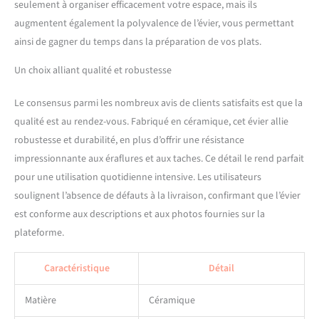
la surface de l'évier et
seulement à organiser efficacement votre espace, mais ils
maintient la vaisselle
augmentent également la polyvalence de l’évier, vous permettant
surélevée pour un drainage
ainsi de gagner du temps dans la préparation de vos plats.
optimal. DRAIN ASSEMBLY
crée un look propre tout en
Un choix alliant qualité et robustesse
gardant votre tuyau
d'évacuation exempt de
Le consensus parmi les nombreux avis de clients satisfaits est que la
débris. [CONCEPTION
qualité est au rendez-vous. Fabriqué en céramique, cet évier allie
RÉVERSIBLE] : L'évier peut
être installé avec une façade
robustesse et durabilité, en plus d’offrir une résistance
plate traditionnelle ou avec
impressionnante aux éraflures et aux taches. Ce détail le rend parfait
une bande décorative en
pour une utilisation quotidienne intensive. Les utilisateurs
haut ! ! ! Vous pouvez
soulignent l’absence de défauts à la livraison, confirmant que l’évier
décider du motif latéral à
installer en fonction de
est conforme aux descriptions et aux photos fournies sur la
votre préférence de style.
plateforme.
[ARGILE DE HAUTE
QUALITÉ] : cet évier de
Caractéristique
Détail
cuisine de ferme blanc est
fabriqué en véritable argile
Matière
Céramique
résistante au feu, une argile
blanche spéciale qui est