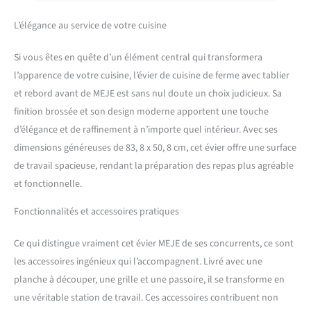
le comptoir de la cuisine,
rationalisant tout, de la
L’élégance au service de votre cuisine
préparation des repas au
nettoyage, en économisant
Si vous êtes en quête d’un élément central qui transformera
un précieux espace de
l’apparence de votre cuisine, l’évier de cuisine de ferme avec tablier
comptoir. [Ce qui est inclus]
et rebord avant de MEJE est sans nul doute un choix judicieux. Sa
: égouttoir à vaisselle
enroulable : égouttoir à
finition brossée et son design moderne apportent une touche
vaisselle en acier inoxydable
d’élégance et de raffinement à n’importe quel intérieur. Avec ses
avec silicone antidérapant
dimensions généreuses de 83, 8 x 50, 8 cm, cet évier offre une surface
est parfait pour rincer et
de travail spacieuse, rendant la préparation des repas plus agréable
sécher directement au-
dessus de l'évier ; Planche à
et fonctionnelle.
découper en ébène
Fonctionnalités et accessoires pratiques
fabriquée à partir d'un
matériau durable qui ne se
déforme pas et ne se fissure
Ce qui distingue vraiment cet évier MEJE de ses concurrents, ce sont
pas avec le temps ; Facile à
les accessoires ingénieux qui l’accompagnent. Livré avec une
nettoyer et à entretenir. LA
planche à découper, une grille et une passoire, il se transforme en
GRILLE INFÉRIEURE EN
une véritable station de travail. Ces accessoires contribuent non
ACIER INOXYDABLE protège