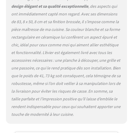
maintient la vaisselle
design élégant et sa qualité exceptionnelle
, des aspects qui
surélevée pour un drainage
ont immédiatement capté mon regard. Avec ses dimensions
optimal. DRAIN ASSEMBLY
de 83, 8 x 50, 8 cm et sa finition brossée, il s’impose comme la
crée un look propre tout en
pièce maîtresse de ma cuisine. Sa couleur blanche et sa forme
gardant votre tuyau
d'évacuation exempt de
rectangulaire en céramique lui confèrent un aspect épuré et
débris. [CONCEPTION
chic, idéal pour ceux comme moi qui aiment allier esthétique
RÉVERSIBLE] : L'évier peut
et fonctionnalité. L’évier est également livré avec tous les
être installé avec une façade
accessoires nécessaires : une planche à découper, une grille et
plate traditionnelle ou avec
une bande décorative en
une passoire, ce qui le rend pratique dès son installation. Bien
haut ! ! ! Vous pouvez
que le poids de 41, 73 kg soit conséquent, cela témoigne de sa
décider du motif latéral à
robustesse, même si l’on doit veiller à sa manipulation lors de
installer en fonction de
la livraison pour éviter les risques de casse. En somme, sa
votre préférence de style.
[ARGILE DE HAUTE
taille parfaite et l’impression positive qu’il laisse d’emblée le
QUALITÉ] : cet évier de
rendent indispensable pour ceux qui souhaitent apporter une
cuisine de ferme blanc est
touche de modernité à leur cuisine.
fabriqué en véritable argile
résistante au feu, une argile
blanche spéciale qui est