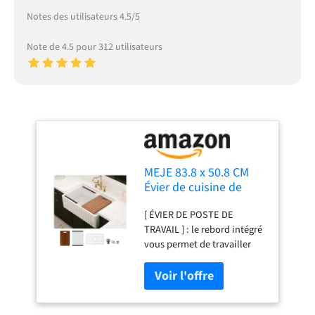
Notes des utilisateurs 4.5/5
Note de 4.5 pour 312 utilisateurs
MEJE 83.8 x 50.8 CM
Évier de cuisine de
ferme avec tablier et
[ ÉVIER DE POSTE DE
rebord avant, bol en
TRAVAIL ] : le rebord intégré
céramique simple avec
vous permet de travailler
planche à découper,
directement au-dessus de
grille et passoire -
l'évier, avec des accessoires
Blanc
personnalisés qui
économisent de l'espace sur