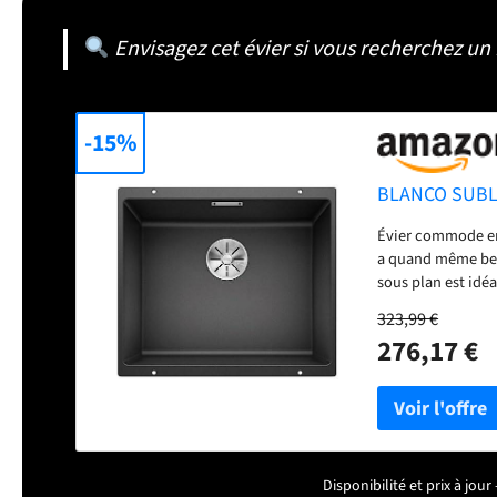
Envisagez cet évier si vous recherchez un
-15%
BLANCO SUBLIN
Évier commode en 
a quand même bes
sous plan est idé
encastrable avec
323,99 €
arêtes, bords ou j
276,17 €
matériau composit
artificielle haut 
insensible à la cha
accessoire adapté
travail près de l
de la livraison :
Disponibilité et prix à jo
½'') et kit de fix