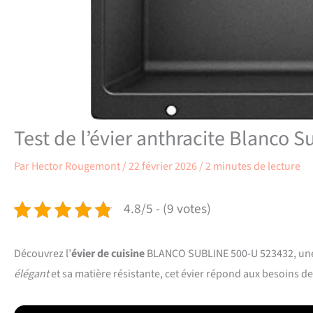
Test de l’évier anthracite Blanco S
Par
Hector Rougemont
/
22 février 2026
/
2 minutes de lecture
4.8/5 - (9 votes)
Découvrez l’
évier de cuisine
BLANCO SUBLINE 500-U 523432, une p
élégant
et sa matière résistante, cet évier répond aux besoins de