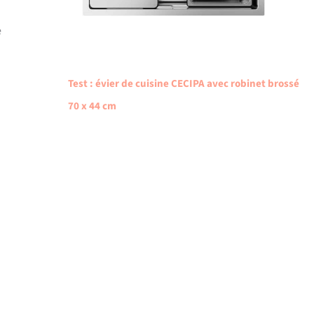
e
Test : évier de cuisine CECIPA avec robinet brossé
70 x 44 cm