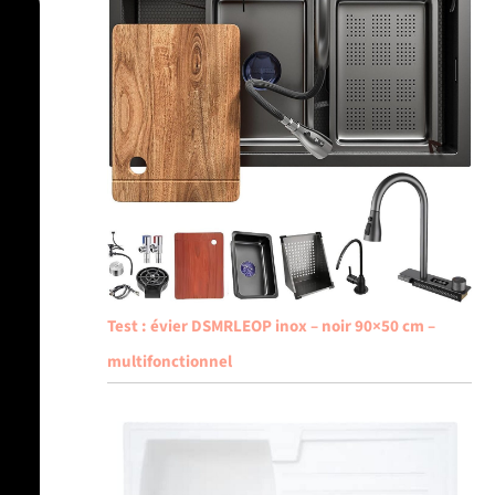
Test : évier DSMRLEOP inox – noir 90×50 cm –
multifonctionnel