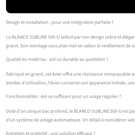
plans de travail é
Design et installation : pour une intégration parfaite ?
Le BLANCO SUBLINE 500-U séduit par son design sobre et élégant
granit. Son montage sous plan met en valeur le revêtement de votr
Qualité du matériau : est-ce durable au quotidien ?
Fabriqué en granit, cet évier offre une résistance remarquable au
années d’utilisation, l’évier conserve son apparence initiale, san
Fonctionnalités : est-ce suffisant pour un usage régulier ?
Doté d’un unique bac profond, le BLANCO SUBLINE 500-U est parf
d’un système de vidage automatique. Un détail à considérer selo
Entretien et praticité : une solution efficace ?