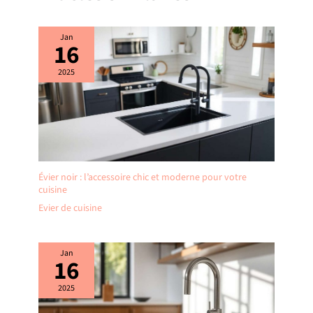
Jan
16
2025
Évier noir : l’accessoire chic et moderne pour votre
cuisine
Evier de cuisine
Jan
16
2025