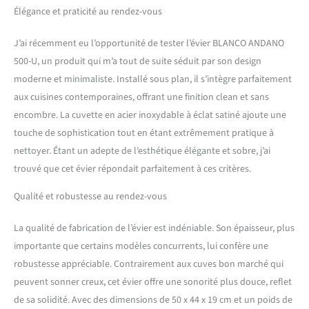
gamme, finition à éclat
Élégance et praticité au rendez-vous
satiné – pour montage sous
plan Avec écoulement
J’ai récemment eu l’opportunité de tester l’évier BLANCO ANDANO
InFino ; intégré avec
500-U, un produit qui m’a tout de suite séduit par son design
élégance et
moderne et minimaliste. Installé sous plan, il s’intègre parfaitement
particulièrement simple
d’entretien ; pour davantage
aux cuisines contemporaines, offrant une finition clean et sans
de confort dans le bac de
encombre. La cuvette en acier inoxydable à éclat satiné ajoute une
l’évier Dimensions
touche de sophistication tout en étant extrêmement pratique à
extérieures 540 x 440 mm /
nettoyer. Étant un adepte de l’esthétique élégante et sobre, j’ai
Profondeur de cuvette 190
mm / Largeur minimale du
trouvé que cet évier répondait parfaitement à ces critères.
sous-meuble : 60 cm – vous
Qualité et robustesse au rendez-vous
obtiendrez des informations
détaillées concernant la
découpe sur le site web
La qualité de fabrication de l’évier est indéniable. Son épaisseur, plus
BLANCO Contenu de la
importante que certains modèles concurrents, lui confère une
livraison : cuvette en acier
robustesse appréciable. Contrairement aux cuves bon marché qui
inoxydable, bonde à panier
peuvent sonner creux, cet évier offre une sonorité plus douce, reflet
InFino de 9 cm (3 ½''),
écoulement et trop-plein
de sa solidité. Avec des dimensions de 50 x 44 x 19 cm et un poids de