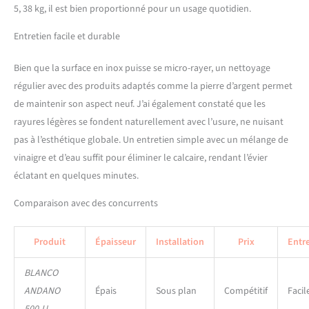
avec tuyau compact, kit de
5, 38 kg, il est bien proportionné pour un usage quotidien.
fixation (jointoyage
incombant au client) – Sans
Entretien facile et durable
commande de vidage
automatique
Bien que la surface en inox puisse se micro-rayer, un nettoyage
régulier avec des produits adaptés comme la pierre d’argent permet
de maintenir son aspect neuf. J’ai également constaté que les
rayures légères se fondent naturellement avec l’usure, ne nuisant
pas à l’esthétique globale. Un entretien simple avec un mélange de
vinaigre et d’eau suffit pour éliminer le calcaire, rendant l’évier
éclatant en quelques minutes.
Comparaison avec des concurrents
Produit
Épaisseur
Installation
Prix
Entr
BLANCO
ANDANO
Épais
Sous plan
Compétitif
Facil