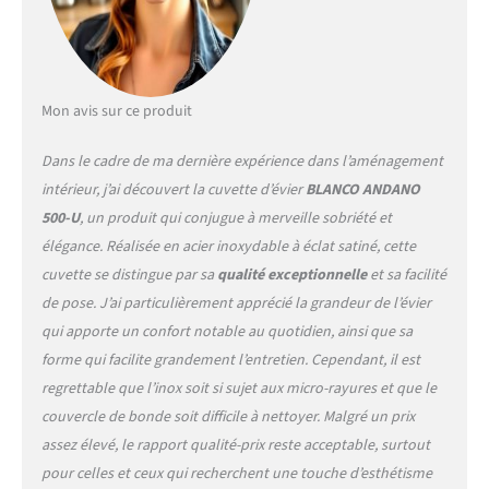
mm / Largeur minimale du
sous-meuble : 60 cm – vous
obtiendrez des informations
détaillées concernant la
découpe sur le site web
Mon avis sur ce produit
BLANCO Contenu de la
livraison : cuvette en acier
Dans le cadre de ma dernière expérience dans l’aménagement
inoxydable, bonde à panier
intérieur, j’ai découvert la cuvette d’évier
BLANCO ANDANO
InFino de 9 cm (3 ½''),
écoulement et trop-plein
500-U
, un produit qui conjugue à merveille sobriété et
avec tuyau compact, kit de
élégance. Réalisée en acier inoxydable à éclat satiné, cette
fixation (jointoyage
cuvette se distingue par sa
qualité exceptionnelle
et sa facilité
incombant au client) – Sans
de pose. J’ai particulièrement apprécié la grandeur de l’évier
commande de vidage
qui apporte un confort notable au quotidien, ainsi que sa
automatique
forme qui facilite grandement l’entretien. Cependant, il est
regrettable que l’inox soit si sujet aux micro-rayures et que le
couvercle de bonde soit difficile à nettoyer. Malgré un prix
assez élevé, le rapport qualité-prix reste acceptable, surtout
pour celles et ceux qui recherchent une touche d’esthétisme