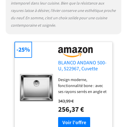
intemporel dans leur cuisine. Bien que la résistance aux
rayures laisse à désirer, l’évier conserve une esthétique proche
du neuf. En somme, c’est un choix solide pour une cuisine
contemporaine et soignée.
-25%
BLANCO ANDANO 500-
U, 522967, Cuvette
d’évier pour Montage
Design moderne,
Sous Plan, Cuvette
fonctionnalité bone : avec
pour Montage Sous
ses rayons serrés en angle et
Plan, Écoulement
en fond de cuvette, la
InFino, Acier
343,99 €
gamme ANDANO est
Inoxydable à Éclat
256,37 €
synonyme d’exploitabilité
Satiné
maximale de la surface du
fond et de grand volume de