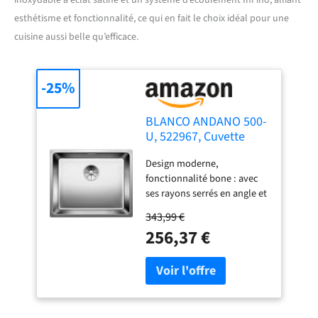
esthétisme et fonctionnalité, ce qui en fait le choix idéal pour une
cuisine aussi belle qu’efficace.
-25%
BLANCO ANDANO 500-
U, 522967, Cuvette
d’évier pour Montage
Design moderne,
Sous Plan, Cuvette
fonctionnalité bone : avec
pour Montage Sous
ses rayons serrés en angle et
Plan, Écoulement
en fond de cuvette, la
InFino, Acier
343,99 €
gamme ANDANO est
Inoxydable à Éclat
256,37 €
synonyme d’exploitabilité
Satiné
maximale de la surface du
fond et de grand volume de
cuvette. Cuvette d’évier
élégante dans une qualité
premium – en inox haut de