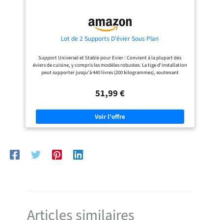
Lot de 2 Supports D'évier Sous Plan
Support Universel et Stable pour Evier : Convient à la plupart des
éviers de cuisine, y compris les modèles robustes. La tige d'installation
peut supporter jusqu'à 440 livres (200 kilogrammes), soutenant
solidement l'évier et l'empêchant de tomber. Économisez deLl'argent :
Conçu pour vous faire économiser des coûts de réparation coûteux en
51,99 €
empêchant l'évier de tomber, éliminant ainsi le besoin d'un plombier
ou de remplacer l'évier. Ce travail ponctuel vous évitera des
réparations fréquentes dues à la chute de l'évier. Matériaux de Haute
Qualité : Fabriqués en acier inoxydable durable, garantissant qu'ils ne
rouillent pas, ne se fissurent pas ou ne se plient pas, même dans des
conditions humides de cuisine. Nos supports sont équipés d'anneaux
d'amortissement antidérapants pour protéger l'évier de l'usure et
prolonger sa durée de vie. Taille Ajustable : Les supports d'évier
encastré sont extensibles et peuvent être ajustés entre 27,9 et 39,3
pouces (71-100 cm). Avant d'acheter, assurez-vous que les dimensions
de votre meuble se situent dans la plage d'expansion du support.
Économisez Plus D'espace : Comparé aux pieds de support d'évier
encastré, notre support latéral offre plus d'espace de rangement. De
nombreux articles de cuisine (comme des casseroles, des produits de
nettoyage, des serviettes) peuvent être placés en dessous, résolvant vos
problèmes d'espace de rangement.
Articles similaires