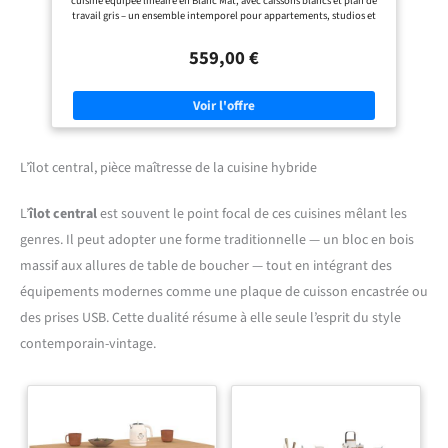
cuisine équipée linéaire en Blanc Mat, avec caissons blancs et plan de
travail gris – un ensemble intemporel pour appartements, studios et
maisons modernes. ENSEMBLE COMPLET DE 240 CM DE LARGEUR : 7
meubles (meuble bas avec tiroir, meuble bas, meuble haut) et 2 plans
559,00 €
de travail (40/60 cm) – utilisable en cuisine linéaire ou cuisine
complète. MATÉRIAU DECOR ECONATURA DURABLE : Caisson haute
qualité avec 60% de durée de vie supplémentaire et 50% d'émissions de
formaldéhyde réduites par rapport aux panneaux standards. Résistant
aux rayures, facile à entretenir. ÉQUIPEMENT PRATIQUE : Système à
vérin à gaz dans les meubles hauts pour une ouverture en douceur sans
effort, sens d'ouverture réglable gauche/droite. Livraison en kit à
monter soi-même avec outils, quincaillerie et notice (FR/EN/DE).
L’îlot central, pièce maîtresse de la cuisine hybride
IDÉAL POUR APPARTEMENT, STUDIO & PREMIER LOGEMENT : Cette
cuisine compacte s'intègre parfaitement dans les locations,
kitchenettes, colocations et petits appartements – une solution gain de
L’
îlot central
est souvent le point focal de ces cuisines mêlant les
place pour une cuisine moderne et complète.
genres. Il peut adopter une forme traditionnelle — un bloc en bois
massif aux allures de table de boucher — tout en intégrant des
équipements modernes comme une plaque de cuisson encastrée ou
des prises USB. Cette dualité résume à elle seule l’esprit du style
contemporain-vintage.