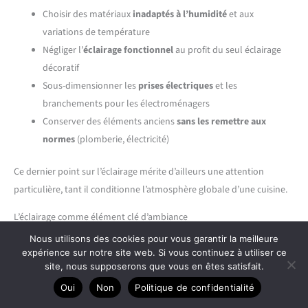
Choisir des matériaux
inadaptés à l’humidité
et aux
variations de température
Négliger l’
éclairage fonctionnel
au profit du seul éclairage
décoratif
Sous-dimensionner les
prises électriques
et les
branchements pour les électroménagers
Conserver des éléments anciens
sans les remettre aux
normes
(plomberie, électricité)
Ce dernier point sur l’éclairage mérite d’ailleurs une attention
particulière, tant il conditionne l’atmosphère globale d’une cuisine.
L’éclairage comme élément clé d’ambiance
Nous utilisons des cookies pour vous garantir la meilleure
Superposer les sources lumineuses
expérience sur notre site web. Si vous continuez à utiliser ce
site, nous supposerons que vous en êtes satisfait.
Dans une cuisine qui joue sur les contrastes entre ancien et
Oui
Non
Politique de confidentialité
moderne, l’éclairage doit être pensé en
couches successives
. On