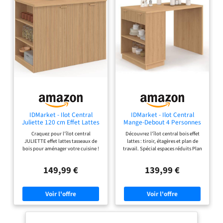
IDMarket - Ilot Central
IDMarket - Ilot Central
Juliette 120 cm Effet Lattes
Mange-Debout 4 Personnes
tasseau de Bois
Juliette 130cm Lattes Bois
Craquez pour l'îlot central
Découvrez l'îlot central bois effet
JULIETTE effet lattes tasseaux de
lattes : tiroir, étagères et plan de
bois pour aménager votre cuisine !
travail. Spécial espaces réduits Plan
Grand plan de travail d'une
de travail généreux 130x80 cm pour
longueur de 120 cm pour préparer
préparer vos repas et accueillir
149,99 €
139,99 €
vos repas. Multifonction : îlot, table
jusqu'à 4 personnes Doté de
de bar et rangements pratiques et
nombreux rangements : tiroir et
fonctionnels ! Doté d'un grand
étagères latérales pour maximiser le
placard, 3 étagéres et d'un espace
rangement ! Stable et robuste -
pour y glisser des tabourets
Structure en PB Dimensions
Dimensions globales : Longueur 120
globales : Longueur 130 cm x largeur
cm x largeur 70 cm x Hauteur 90 cm
80 cm x Hauteur 90,5 cm