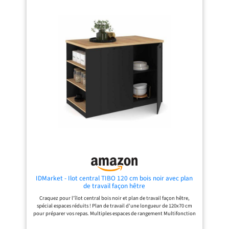
IDMarket - Ilot central TIBO 120 cm bois noir avec plan
de travail façon hêtre
Craquez pour l'îlot central bois noir et plan de travail façon hêtre,
spécial espaces réduits ! Plan de travail d'une longueur de 120x70 cm
pour préparer vos repas. Multiples espaces de rangement Multifonction
: ilot, table de bar et rangements pratiques et fonctionnels ! Doté de
nombreux rangements : grand placard, étagères latérales, espace pour