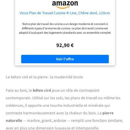
Vicco Plan de Travail Cuisine R-Line, Chêne doré, 120cm
Notre plan de travail de cuisine a un design moderne et convient à
différents types d'armoires de cuisine. Le plan de travail cuisine est
adapté à la plupart des logements standards avec un ensemble complet
d'éléments de fixation pour s'adapter à tous les types d'armoires.
DIMENSIONS : Le Plan de travail cuisine mesure 120 cm - Largeur, 2,8
92,90 €
cm - Hauteur, 60 cm - Profondeur. Toutes les tailles détaillées sont
indiquées sur les photos. MATÉRIAU : Le plan de travail est composé
d’un panneau de particules de 28 mm, facile d’entretien, revêtu de
résine mélaminée, avec une couche de protection en stratifié HPL sur le
dessus et sur tous les côtés. CONTENU DE LA LIVRAISON : Plan de travail
de cuisine, 2 profils de finition latéraux, notice de montage, matériel
de montage.
Le béton ciré et la pierre : la modernité brute
Face au bois, le
béton ciré
joue un rôle de contrepoint
contemporain. Utilisé sur les sols, les plans de travail ou même les
crédences, il apporte une touche industrielle et minérale qui
contraste harmonieusement avec la chaleur du bois. La
pierre
naturelle
— marbre, granit, ardoise — remplit une fonction similaire,
avec en plus une dimension luxueuse et intemporelle.