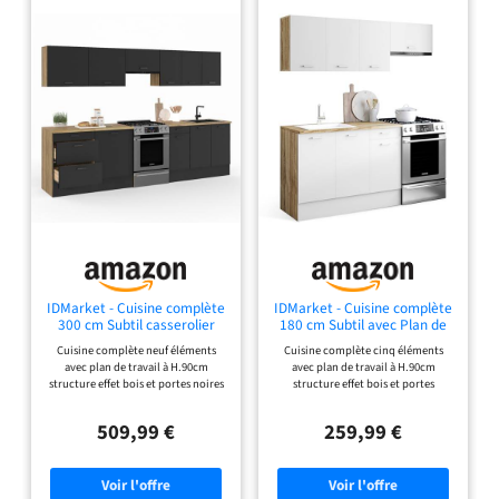
IDMarket - Cuisine complète
IDMarket - Cuisine complète
300 cm Subtil casserolier
180 cm Subtil avec Plan de
avec Plan de Travail
Travail
Cuisine complète neuf éléments
Cuisine complète cinq éléments
avec plan de travail à H.90cm
avec plan de travail à H.90cm
structure effet bois et portes noires
structure effet bois et portes
4 éléments bas avec plan de travail
blanches 2 éléments bas avec plan
recoupable et 5 éléments hauts de
de travail recoupable et 3 éléments
509,99 €
259,99 €
32 cm de profondeur Structure effet
hauts de 32 cm de profondeur
bois et façades noires avec poignée
Structure effet bois et façades
de 11 cm, cuisine ultra
blanches avec poignée de 11 cm,
fonctionnelle Structure des
cuisine ultra fonctionnelle