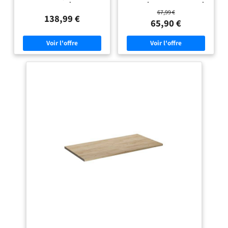
robuste et stable :】 le bois de
parfait ! 【Construction durable :】
67,99 €
chêne massif est connu pour sa
ce plan de travail pour salle de bains
138,99 €
solidité, sa durabilité et la beauté de
est fabriqué en bois de hêtre massif,
65,90 €
son grain, ce qui en fait un matériau
un matériau naturel magnifique. Le
idéal pour les meubles de longue
bois de hêtre a un grain droit et est
durée. Sa résistance naturelle aux
très durable. 【Applications
insectes et aux champignons
polyvalentes :】 ce comptoir en
permet aux meubles en chêne de
bois peut être utilisé comme
rester attrayants et fonctionnels
meuble de salle de bain, étagère,
pendant des années. 【Utilisation
dessus d'armoire, etc. Vous pouvez
polyvalente :】 ce plan de travail
également le combiner avec
multifonctionnel peut être
n'importe quel style de pieds pour
combiné avec différentes bases pour
répondre à vos besoins. 【Coins
diverses utilisations, comme un
arrondis :】 les 4 coins arrondis du
poste de travail de cuisine, un établi
dessus de la salle de bain peuvent
de garage, un plan de travail ou un
réduire efficacement le risque de
plan de toilette de salle de bain.
collision, protégeant ainsi la
【Entretien facile :】 grâce à sa
sécurité de vos enfants et de votre
surface lisse, le dessus est facile à
famille. 【Surface facile à nettoyer
nettoyer avec un chiffon humide.
:】 le plan de travail lisse est facile à
Chaque article est unique, avec des
nettoyer avec un chiffon humide.
variations de couleurs et de grains.
Bon à savoir :】
La livraison est aléatoire, ce qui
garantit l'exclusivité et
l'individualité de votre produit.