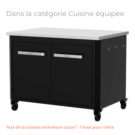
Dans la catégorie Cuisine équipée
Test de la cuisine extérieure cozze® : l’inox pour votre