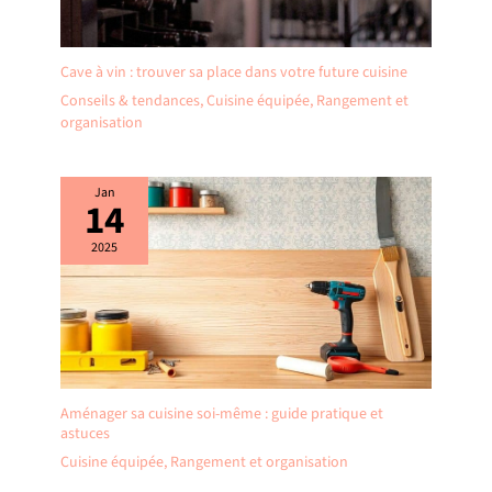
Cave à vin : trouver sa place dans votre future cuisine
Conseils & tendances
,
Cuisine équipée
,
Rangement et
organisation
Jan
14
2025
Aménager sa cuisine soi-même : guide pratique et
astuces
Cuisine équipée
,
Rangement et organisation