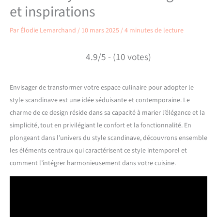
et inspirations
Par
Élodie Lemarchand
/
10 mars 2025
/
4 minutes de lecture
4.9/5 - (10 votes)
Envisager de transformer votre espace culinaire pour adopter le
style scandinave est une idée séduisante et contemporaine. Le
charme de ce design réside dans sa capacité à marier l’élégance et la
simplicité, tout en privilégiant le confort et la fonctionnalité. En
plongeant dans l’univers du style scandinave, découvrons ensemble
les éléments centraux qui caractérisent ce style intemporel et
comment l’intégrer harmonieusement dans votre cuisine.