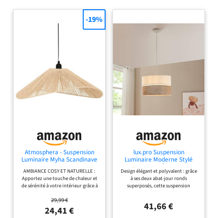
-19%
Atmosphera - Suspension
lux.pro Suspension
Luminaire Myha Scandinave
Luminaire Moderne Stylé
- Beige - 58 cm de Diamètre
Plafonnier Éclairage
AMBIANCE COSY ET NATURELLE :
Design élégant et polyvalent : grâce
- Effet Papier Tressé,
Suspendu E27 60W
Apportez une touche de chaleur et
à ses deux abat-jour ronds
Hauteur Réglable - Pour
Assemblage Simple Stable
de sérénité à votre intérieur grâce à
superposés, cette suspension
Salon, Chambre
Élégant Salon Chambre
son abat-jour en papier au design
s’intègre avec raffinement à tous les
Bureau Métal Tissu Hauteur
29,99 €
aérien, parfait pour une décoration
styles d’intérieur, du plus
Totale 157 cm Blanc Effet Lin
41,66 €
de style scandinave. HAUTEUR
contemporain au plus classique.
24,41 €
FACILEMENT AJUSTABLE : Adaptez
Éclairage doux et agréable : le