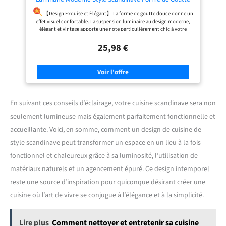
Plafonnier E27 Métal Bois Lampe Suspension pour
Chambre Salle à Manger Cuisine Salon (1 Pack Blanc)
【Design Exquise et Élégant】 La forme de goutte douce donne un
effet visuel confortable. La suspension luminaire au design moderne,
élégant et vintage apporte une note particulièrement chic à votre
intérieur.
【Alliance du Bois et du Métal】 Abat-jour en métal avec
25,98 €
décoration en bois. Et la délicate peinture noire à l'extérieur de l'abat-
jour souligne la texture de la lampe et la peinture blanche interne
adoucit la lumière.
【Lustre de 24cm de Diamètre】 Luminaire
Abat-jour: Ø 24cm, hauteur: 29cm. Câble: environ 100 cm, vous pouvez
ajuster le câble lors de l'installation. Base plafond : Ø 10cm, hauteur : 2
cm. Disponible dans une variété de couleurs pour les occasions
modernes et rétro.
【Luminaire pour Table à Manger】 Lustre de
En suivant ces conseils d’éclairage, votre cuisine scandinave sera non
style spot, suspension en mode bas, mettez l'accent sur votre table à
manger, sur le bar, sur le bureau. Cette suspension luminaire
seulement lumineuse mais également parfaitement fonctionnelle et
industrielle donne une lumière agréable.
【Ampoule Non
accueillante. Voici, en somme, comment un design de cuisine de
Incluse】 Vous pouvez choisir n'importe quelle ampoule E27 en
fonction de vos besoins. Max 60w/ampoule, tension:110-240V. Ce lustre
style scandinave peut transformer un espace en un lieu à la fois
aura un excellent effet avec une ampoule blanche et une ampoule
chaude. Il convient à la chambre à coucher, à la cuisine, au bar, à la salle
fonctionnel et chaleureux grâce à sa luminosité, l’utilisation de
à manger, au café, à la pièce solide, au bureau.
matériaux naturels et un agencement épuré. Ce design intemporel
reste une source d’inspiration pour quiconque désirant créer une
cuisine où l’art de vivre se conjugue à l’élégance et à la simplicité.
Lire plus
Comment nettoyer et entretenir sa cuisine