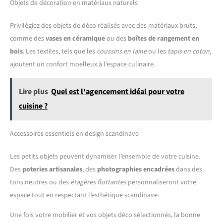
assurant une apparence élégante et soignée dans votre espace de vie.
Objets de décoration en matériaux naturels
dimensions plus détaillées, veuillez
vous référer à l'image des
dimensions.
Privilégiez des objets de déco réalisés avec des matériaux bruts,
comme des
vases en céramique
ou des
boîtes de rangement en
bois
. Les textiles, tels que les
coussins en laine
ou les
tapis en coton
,
ajoutent un confort moelleux à l’espace culinaire.
Lire plus
Quel est l'agencement idéal pour votre
cuisine ?
Accessoires essentiels en design scandinave
Les petits objets peuvent dynamiser l’ensemble de votre cuisine.
Des
poteries artisanales
, des
photographies encadrées
dans des
tons neutres ou des
étagères flottantes
personnaliseront votre
espace tout en respectant l’esthétique scandinave.
Une fois votre mobilier et vos objets déco sélectionnés, la bonne