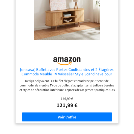
surface en bambou est facile à
siège moelleux, résistant à l'usure,
entretenir, nécessitant seulement
respirant et déformable. Rempli des
un chiffon humide pour rester
éponges élastiques et ayant une
impeccable.
assise spacieuse, ce fauteuil de
cuisine vous apportera beaucoup de
confort. Et nous avons des chaises
en couleurs différentes à votre
choix. Utilisations multiples :
Combinée parfaitement de
simplicité, de luxe et d’élégance, Ce
lot de 2 chaises embellira des pièces
de différents décors. Elle peut vous
accompagner pour lire
tranquillement, travailler
confortablement et vous maquiller
joyeusement. Vous pouvez aussi la
[en.casa] Buffet avec Portes Coulissantes et 2 Étagères
trouver dans les cafétérias, les salles
Commode Meuble TV Vaisselier Style Scandinave pour
de réception, les salons de coiffure,
Salon Chambre Bureau Bambou MDF Bois 140 x 40 x 56
Design polyvalent : Ce buffet élégant et moderne peut servir de
les balcons, etc. Ce chaise est
cm Naturel
commode, de meuble TV ou de buffet, s'adaptant ainsi à divers besoins
également très pratique pour le
et styles de décoration intérieure. Espaces de rangement pratiques : Les
salon, la salle à manger, le bureau, la
compartiments de rangement avec portes coulissantes et les étagères
chambre à coucher, etc. Montage:
146,99 €
centrales offrent un espace généreux pour organiser livres, magazines,
Les fauteuils de cuisine sont
verres et autres articles essentiels, tout en gardant votre espace bien
121,99 €
emballés à plat et faciles à monter. Il
rangé. Construction robuste : Fabriqué en MDF de haute qualité avec
suffit de visser les pieds sous le siège
des pieds en bois massif, ce buffet est solide et durable, assurant une
dans les trous pré-percés. Tous les
utilisation à long terme. Montage facile : Avec un processus de montage
accessoires de montage sont
rapide, vous pourrez profiter rapidement de ce buffet dans votre salon
fournis. Hauteur de la chaise : 78 cm
sans soucis ni tracas. Entretien pratique : Son design facile à nettoyer
; hauteur du siège : 46 cm ; taille du
vous permet de maintenir la beauté de ce meuble avec peu d'efforts,
siège (LxP) : 40 x 44 cm. Pour des