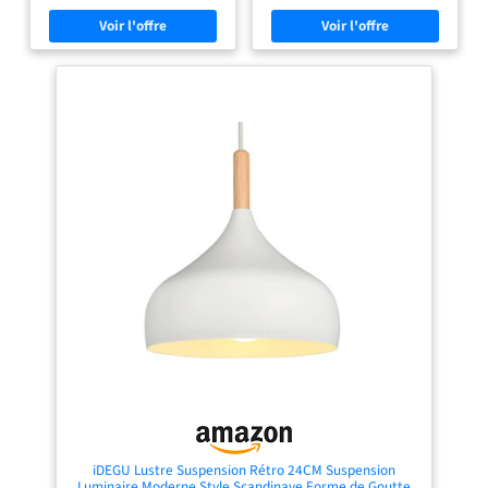
parfaitement la suspension à la
double abat-jour en textile diffuse
configuration de votre pièce, au-
une lumière tamisée, idéale pour
dessus d'une table ou au centre du
créer une atmosphère chaleureuse
salon, grâce à son câble réglable.
dans un salon, une chambre ou un
LÉGÈRE ET FACILE À INSTALLER : Sa
bureau. Installation simplifiée : le
conception alliant une structure en
matériel de fixation inclus permet
métal et un abat-jour en papier en
une pose rapide au plafond, sans
fait un luminaire très léger,
nécessiter d’outils ou de
simplifiant sa fixation au plafond en
compétences particulières. Qualité
toute sécurité. FORMAT GÉNÉREUX
fiable et durable : la douille robuste
POUR VOS PIÈCES DE VIE : Avec son
E27 assure un bon maintien de
diamètre de 58 cm, cette suspension
l’ampoule et un fonctionnement
devient un élément central qui
sécurisé à long terme. Matières
habille l'espace de votre salon ou de
soignés et résistants : la
votre salle à manger. ATMOSPHERA,
combinaison du métal pour la
CRÉATEUR D'INTÉRIEUR :
fixation et du textile effet lin pour
Convaincue que la décoration
l’abat-jour confère à l’ensemble un
transforme le quotidien, la marque
rendu à la fois moderne et naturel.
propose des meubles tendance et
des objets déco accessibles, pour
que votre intérieur prenne toute sa
valeur !
iDEGU Lustre Suspension Rétro 24CM Suspension
Luminaire Moderne Style Scandinave Forme de Goutte