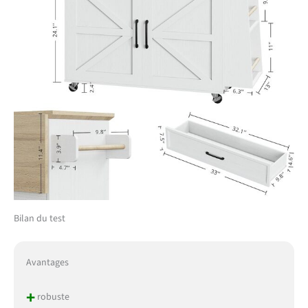
Bilan du test
Avantages
+
robuste