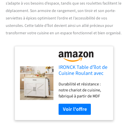
s’adapte à vos besoins d’espace, tandis que ses roulettes facilitent le
déplacement. Son armoire de rangement, son tiroir et son porte-
serviettes à épices optimisent l’ordre et l’accessibilité de vos
ustensiles. Cette table d’îlot devient ainsi un allié précieux pour
transformer votre cuisine en un espace fonctionnel et bien organisé.
IRONCK Table d'îlot de
Cuisine Roulant avec
Feuille tombante,
Durabilité et résistance :
Chariot de Cuisine
notre chariot de cuisine,
Mobile avec roulettes,
fabriqué à partir de MDF
Armoire de
robuste, est conçu pour
Rangement, tiroir,
durer. Sa construction
Porte-Serviettes à
solide garantit un luminaire
épices, Blanc
de cuisine fiable qui résiste
à l'usure quotidienne Grand