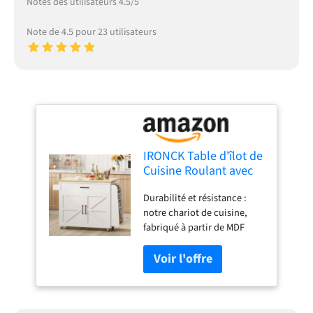
Notes des utilisateurs 4.5/5
Note de 4.5 pour 23 utilisateurs
IRONCK Table d'îlot de
Cuisine Roulant avec
Feuille tombante,
Durabilité et résistance :
Chariot de Cuisine
notre chariot de cuisine,
Mobile avec roulettes,
fabriqué à partir de MDF
Armoire de
robuste, est conçu pour
Rangement, tiroir,
durer. Sa construction
Porte-Serviettes à
solide garantit un luminaire
épices, Blanc
de cuisine fiable qui résiste
à l'usure quotidienne Grand