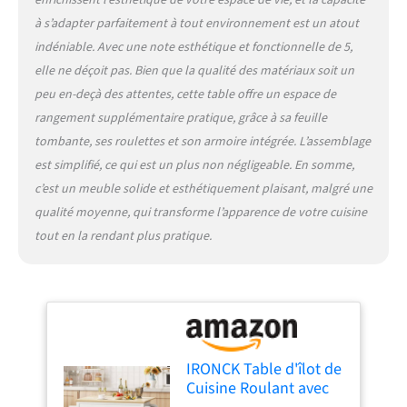
enrichissent l’esthétique de votre espace de vie, et la capacité
à 360 degrés offrent un
à s’adapter parfaitement à tout environnement est un atout
mouvement sans effort, ce
indéniable. Avec une note esthétique et fonctionnelle de 5,
qui le rend adaptable à
elle ne déçoit pas. Bien que la qualité des matériaux soit un
n'importe quelle
disposition et flux de travail
peu en-deçà des attentes, cette table offre un espace de
de cuisine Utilisation
rangement supplémentaire pratique, grâce à sa feuille
multifonctionnelle : cet îlot
tombante, ses roulettes et son armoire intégrée. L’assemblage
est plus qu'un simple
est simplifié, ce qui est un plus non négligeable. En somme,
accessoire de cuisine ; c'est
un bar à manger, un serveur,
c’est un meuble solide et esthétiquement plaisant, malgré une
une étagère à pain, un
qualité moyenne, qui transforme l’apparence de votre cuisine
support de micro-ondes ou
tout en la rendant plus pratique.
un espace de travail. Sa
polyvalence en fait un
incontournable pour tout
type d'intérieur. Il est facile
à assembler avec des
instructions simples
(français non garanti)
IRONCK Table d'îlot de
Cuisine Roulant avec