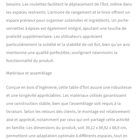
îlot de cuisine et sa rotation
besoins. Les roulettes facilitent le déplacement de l’îlot, même dans
à 360 degrés offrent un
les espaces restreints. L’armoire de rangement et le tiroir offrent un
mouvement sans effort, ce
espace précieux pour organiser ustensiles et ingrédients. Un porte-
qui le rend adaptable à
n'importe quelle
serviettes à épices est également intégré, ajoutant une touche de
disposition et flux de travail
praticité supplémentaire. Les utilisateurs apprécient
de cuisine Utilisation
particulièrement la solidité et la stabilité de cet îlot, bien qu’un avis
multifonctionnelle : cet îlot
mentionne une qualité perfectible, soulignant néanmoins la
est plus qu'un simple
fonctionnalité du produit.
accessoire de cuisine ; c'est
un bar à manger, un serveur,
Matériaux et assemblage
une étagère à pain, un
support de micro-ondes ou
un espace de travail. Sa
Conçue en bois d’ingénierie, cette table d’îlot assure une robustesse
polyvalence en fait un
et une longévité appréciables. Les matériaux utilisés garantissent
incontournable pour tout
une construction stable, bien que l’assemblage soit requis à la
type d'intérieur. Il est facile
livraison. Selon les retours des clients, le montage est relativement
à assembler avec des
instructions simples
aisé et apprécié, notamment par ceux qui ont partagé cette activité
(français non garanti)
en famille. Les dimensions du produit, soit 39,12 x 89,92 x 88,9 cm,
permettent une adaptation optimale à différents espaces, tout en