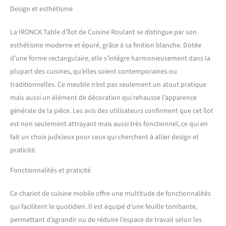
espace de rangement :
Design et esthétisme
organisez votre cuisine en
toute simplicité en utilisant
La IRONCK Table d’îlot de Cuisine Roulant se distingue par son
le grand espace de
esthétisme moderne et épuré, grâce à sa finition blanche. Dotée
rangement de notre île :
d’une forme rectangulaire, elle s’intègre harmonieusement dans la
deux portes d'armoire, un
tiroir spacieux et une
plupart des cuisines, qu’elles soient contemporaines ou
étagère latérale à 3 niveaux,
traditionnelles. Ce meuble n’est pas seulement un atout pratique
plus un porte-serviettes
mais aussi un élément de décoration qui rehausse l’apparence
pour plus de commodité
générale de la pièce. Les avis des utilisateurs confirment que cet îlot
Station de charge et
rangement de porte : restez
est non seulement attrayant mais aussi très fonctionnel, ce qui en
alimenté pendant la cuisson
fait un choix judicieux pour ceux qui cherchent à allier design et
avec notre station de charge
praticité.
intégrée. Le rangement de
porte garde vos essentiels à
Fonctionnalités et praticité
portée de main, améliorant
la fonctionnalité et
Ce chariot de cuisine mobile offre une multitude de fonctionnalités
l'efficacité de votre cuisine
qui facilitent le quotidien. Il est équipé d’une feuille tombante,
Mobilité et polyvalence : les
roues verrouillables de cet
permettant d’agrandir ou de réduire l’espace de travail selon les