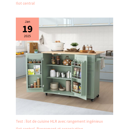
Ilot central
Jan
19
2025
Test : îlot de cuisine HLR avec rangement ingénieux
Ilot central
,
Rangement et organisation