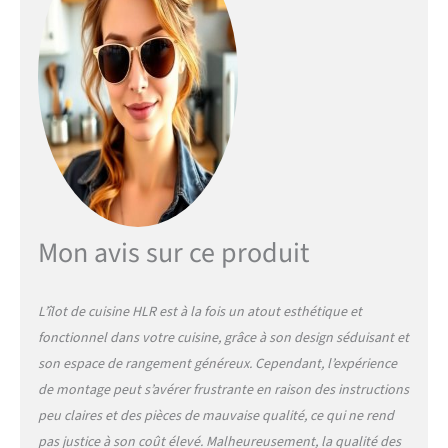
ouvertes et répond à tous
les besoins, de la
préparation et de la
nourriture au travail de
bureau. Avec prise pour une
utilisation pratique et
efficace : le chariot de
cuisine dispose d'un
panneau de charge
multifonction intégré avec
prise de courant et port
Mon avis sur ce produit
USB. Ainsi, vous pouvez
charger des appareils
puissants tels que les
machines à café, les
L’îlot de cuisine HLR est à la fois un atout esthétique et
mélangeurs, les téléphones
fonctionnel dans votre cuisine, grâce à son design séduisant et
portables et les friteuses à
son espace de rangement généreux. Cependant, l’expérience
air chaud directement sur le
de montage peut s’avérer frustrante en raison des instructions
plan de travail. Ce design
peu claires et des pièces de mauvaise qualité, ce qui ne rend
pratique de l'armoire haute
optimise vos procédures de
pas justice à son coût élevé. Malheureusement, la qualité des