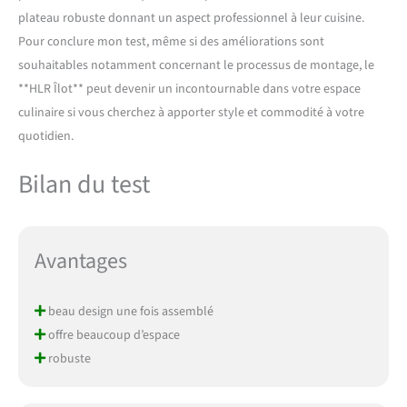
qui donne à la table une
plateau robuste donnant un aspect professionnel à leur cuisine.
sensation d'espace plus
Pour conclure mon test, même si des améliorations sont
généreuse, même dans les
souhaitables notamment concernant le processus de montage, le
petits appartements.
Robuste, sûr et facile
**HLR Îlot** peut devenir un incontournable dans votre espace
d'entretien : fabriqué en
culinaire si vous cherchez à apporter style et commodité à votre
panneau de fibres à densité
quotidien.
moyenne (MDF) de qualité
supérieure avec placage en
Bilan du test
mélamine, le cadre noir et le
plateau de table aspect
marbre sont imperméables,
durables et faciles à
Avantages
nettoyer. Le plateau de table
de 24 mm d'épaisseur
supporte jusqu'à 100 kg et
beau design une fois assemblé
garantit ainsi la stabilité lors
d'une utilisation
offre beaucoup d’espace
quotidienne. (Ce produit est
robuste
livré en 2 paquets, l'heure
d'arrivée peut être