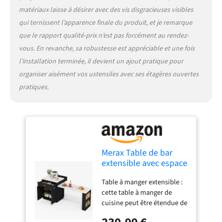
cuisine. Espace de
matériaux laisse à désirer avec des vis disgracieuses visibles
rangement extra large : cet
qui ternissent l’apparence finale du produit, et je remarque
îlot de cuisine autoportant
que le rapport qualité-prix n’est pas forcément au rendez-
dispose d'armoires avec
étagères réglables, de deux
vous. En revanche, sa robustesse est appréciable et une fois
compartiments de
l’installation terminée, il devient un ajout pratique pour
rangement et d'un tiroir de
organiser aisément vos ustensiles avec ses étagères ouvertes
chaque côté pour ranger la
pratiques.
vaisselle et les ustensiles de
cuisine. Vous pouvez
également ranger des
casseroles, des poêles et des
ingrédients dans les
armoires. Une étagère
ouverte sur le côté permet
Merax Table de bar
un accès facile aux pots à
extensible avec espace
épices. Ainsi, les ustensiles
de rangement, îlot de
Table à manger extensible :
de cuisine sont clairement
cuisine avec roulettes,
cette table à manger de
triés, utilisables
prise, armoire de
cuisine peut être étendue de
efficacement et la cuisine
rangement, tiroirs,
80 cm à 211 cm et offre trois
reste propre et bien rangée.
étagère à épices,