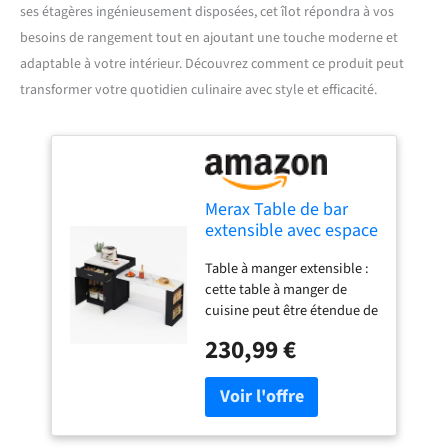
ses étagères ingénieusement disposées, cet îlot répondra à vos
besoins de rangement tout en ajoutant une touche moderne et
adaptable à votre intérieur. Découvrez comment ce produit peut
transformer votre quotidien culinaire avec style et efficacité.
Merax Table de bar
extensible avec espace
de rangement, îlot de
Table à manger extensible :
cuisine avec roulettes,
cette table à manger de
prise, armoire de
cuisine peut être étendue de
rangement, tiroirs,
80 cm à 211 cm et offre trois
étagère à épices,
230,99 €
modes d'utilisation : table
chariot de cuisine,
de préparation, table à
table de bar pour salle
manger et îlot de travail. Il
à manger
peut être plié pour
économiser de l'espace et