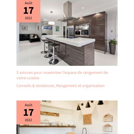
Août
d'une utilisation
17
quotidienne. (Ce produit est
livré en 2 paquets, l'heure
2022
d'arrivée peut être
différente, veuillez être
patient.)
5 astuces pour maximiser l’espace de rangement de
votre cuisine
Conseils & tendances
,
Rangement et organisation
Août
17
2022