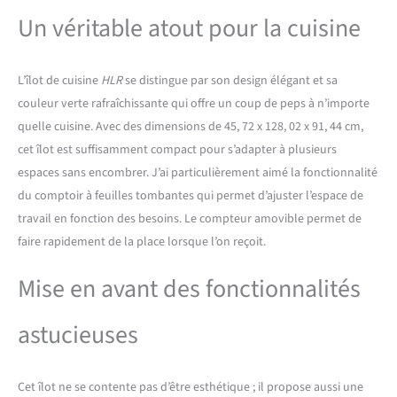
sert de salle à manger pour
Un véritable atout pour la cuisine
les repas de famille ou les
rassemblements conviviaux
une fois déplié. Il est parfait
L’îlot de cuisine
HLR
se distingue par son design élégant et sa
pour les petites cuisines
ouvertes et répond à tous
couleur verte rafraîchissante qui offre un coup de peps à n’importe
les besoins, de la
quelle cuisine. Avec des dimensions de 45, 72 x 128, 02 x 91, 44 cm,
préparation et de la
cet îlot est suffisamment compact pour s’adapter à plusieurs
nourriture au travail de
espaces sans encombrer. J’ai particulièrement aimé la fonctionnalité
bureau. Avec prise pour une
utilisation pratique et
du comptoir à feuilles tombantes qui permet d’ajuster l’espace de
efficace : le chariot de
travail en fonction des besoins. Le compteur amovible permet de
cuisine dispose d'un
faire rapidement de la place lorsque l’on reçoit.
panneau de charge
multifonction intégré avec
Mise en avant des fonctionnalités
prise de courant et port
USB. Ainsi, vous pouvez
charger des appareils
astucieuses
puissants tels que les
machines à café, les
mélangeurs, les téléphones
Cet îlot ne se contente pas d’être esthétique ; il propose aussi une