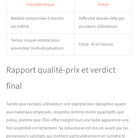
Caractéristique
Détail
de cuisine sont clairement
triés, utilisables
efficacement et la cuisine
Matière comprimée à monter
Difficulté élevée citée par
reste propre et bien rangée.
soi-même
plusieurs utilisateurs
Roulettes mobiles : cette
table à manger extensible
Temps moyen estimé pour
est équipée de deux
Entre ~6-10 heures
assembler (individualisation)
roulettes verrouillables qui
assurent un déplacement
facile et une grande
Rapport qualité-prix et verdict
stabilité. La table est facile à
déplacer et à ajuster sa
position de manière flexible
final
pour répondre à vos besoins
: elle convient à différents
domaines d'utilisation tels
Tandis que certains utilisateurs ont exprimé leur déception quant
que la cuisine, la salle à
aux matériaux employés, ressentis comme moins qualitatifs que
manger et le salon/bureau.
prévu, j’estime que l’îlot offre malgré tout une belle apparence une
Le frein de stationnement
assure un maintien sûr et
fois assemblé correctement. Sa robustesse est mis en avant par les
empêche le vacillement, ce
possesseurs satisfaits qui mettent particulièrement en lumière le