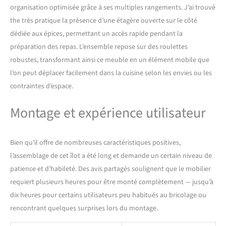
portables et les friteuses à
organisation optimisée grâce à ses multiples rangements. J’ai trouvé
air chaud directement sur le
the très pratique la présence d’une étagère ouverte sur le côté
plan de travail. Ce design
pratique de l'armoire haute
dédiée aux épices, permettant un accès rapide pendant la
optimise vos procédures de
préparation des repas. L’ensemble repose sur des roulettes
cuisine. Espace de
robustes, transformant ainsi ce meuble en un élément mobile que
rangement extra large : cet
l’on peut déplacer facilement dans la cuisine selon les envies ou les
îlot de cuisine autoportant
dispose d'armoires avec
contraintes d’espace.
étagères réglables, de deux
compartiments de
Montage et expérience utilisateur
rangement et d'un tiroir de
chaque côté pour ranger la
vaisselle et les ustensiles de
Bien qu’il offre de nombreuses caractéristiques positives,
cuisine. Vous pouvez
l’assemblage de cet îlot a été long et demande un certain niveau de
également ranger des
patience et d’habileté. Des avis partagés soulignent que le mobilier
casseroles, des poêles et des
ingrédients dans les
requiert plusieurs heures pour être monté complètement — jusqu’à
armoires. Une étagère
dix heures pour certains utilisateurs peu habitués au bricolage ou
ouverte sur le côté permet
rencontrant quelques surprises lors du montage.
un accès facile aux pots à
épices. Ainsi, les ustensiles