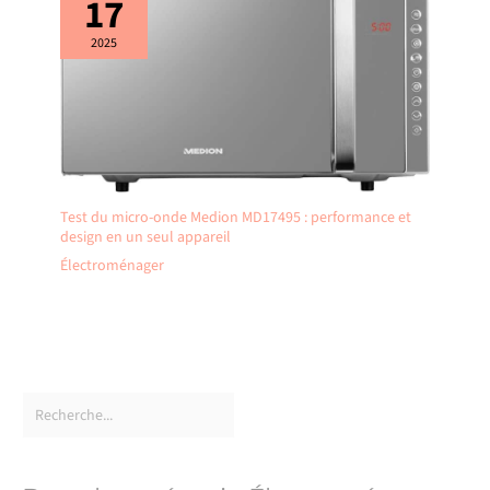
17
2025
Test du micro-onde Medion MD17495 : performance et
design en un seul appareil
Électroménager