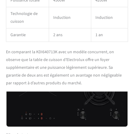
Puissance totale
4500W
4200W
Technologie de
Induction
Induction
cuisson
Garantie
2 ans
1 an
En comparant la KDI640713K avec un modèle concurrent, on
observe que la table de cuisson d’Electrolux offre un foyer
supplémentaire et une puissance légèrement supérieure. Sa
garantie de deux ans est également un avantage non négligeable
par rapport à d’autres produits du marché.