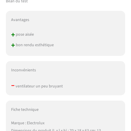
Bilan du test
Avantages
+
pose aisée
+
bon rendu esthétique
Inconvénients
–
ventilateur un peu bruyant
Fiche technique
Marque : Electrolux
Dimensions du produit (L x l x h) : 70 x 18 x 63 cm; 13