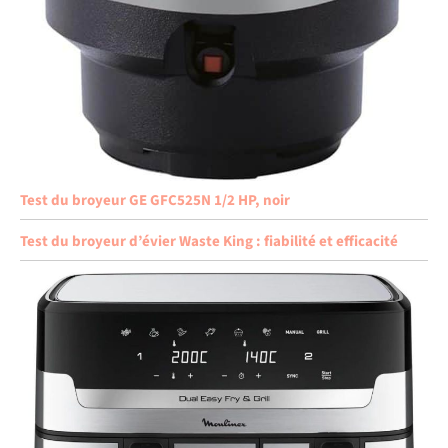
Test du broyeur GE GFC525N 1/2 HP, noir
Test du broyeur d’évier Waste King : fiabilité et efficacité