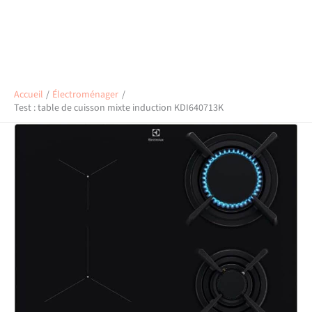
Accueil
Électroménager
Test : table de cuisson mixte induction KDI640713K