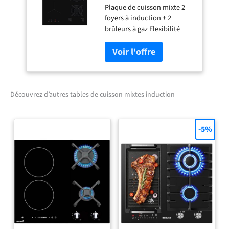
Plaque de cuisson mixte 2
KDI640713K
foyers à induction + 2
brûleurs à gaz Flexibilité
Puissance totale 10 400
Watts Bandeau de
commandes frontal
Découvrez d’autres tables de cuisson mixtes induction
-5%