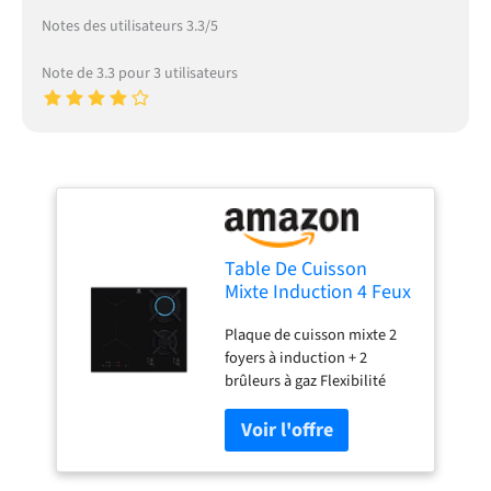
Notes des utilisateurs 3.3/5
Note de 3.3 pour 3 utilisateurs
Table De Cuisson
Mixte Induction 4 Feux
60cm 4500w Noir -
Plaque de cuisson mixte 2
KDI640713K
foyers à induction + 2
brûleurs à gaz Flexibilité
Puissance totale 10 400
Watts Bandeau de
commandes frontal