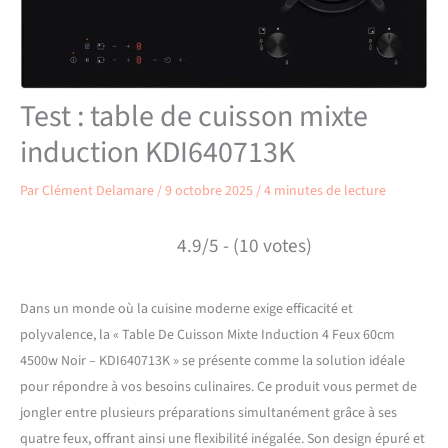
Test : table de cuisson mixte
induction KDI640713K
Par
Clément Delamare
/
9 octobre 2025
/
4 minutes de lecture
4.9/5 - (10 votes)
Dans un monde où la cuisine moderne exige efficacité et
polyvalence, la « Table De Cuisson Mixte Induction 4 Feux 60cm
4500w Noir – KDI640713K » se présente comme la solution idéale
pour répondre à vos besoins culinaires. Ce produit vous permet de
jongler entre plusieurs préparations simultanément grâce à ses
quatre feux, offrant ainsi une flexibilité inégalée. Son design épuré et