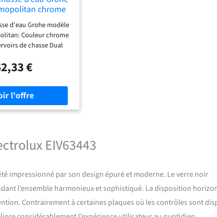
mopolitan chrome
38732000
sse d'eau Grohe modèle
olitan: Couleur chrome
ervoirs de chasse Dual
t & Stop Pour la chasse
62,33 €
atique AV1 Dimensions
 Matériau ABS Avec la
ROHE Water Saving Pour
 chasse, Uniset et Rapid
d'épaisseur Pour une
on avec le gabarit de
 791 de Rapid SLX, à
er séparément.
ectrolux EIV63443
i été impressionné par son design épuré et moderne. Le verre noir
dant l’ensemble harmonieux et sophistiqué. La disposition horizo
tention. Contrairement à certaines plaques où les contrôles sont di
améliore considérablement l’expérience utilisateur au quotidien.