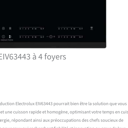
EIV63443 à 4 foyers
duction Electrolux EIV63443 pourrait bien être la solution que vous
met une cuisson rapide et homogène, optimisant votre temps en cuis
nergie, répondant ainsi aux préoccupations des chefs soucieux de