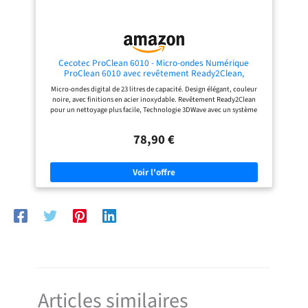
Cecotec ProClean 6010 - Micro-ondes Numérique
ProClean 6010 avec revêtement Ready2Clean,
Technologie 3DWave, 800 W, 23 l, Design élégant, Acier
Micro-ondes digital de 23 litres de capacité. Design élégant, couleur
inoxydable, 8 programmes prédéterminés
noire, avec finitions en acier inoxydable. Revêtement Ready2Clean
pour un nettoyage plus facile, Technologie 3DWave avec un système
d’ondes plus efficace qui enveloppe 100 % des aliments. Panneau de
contrôle digital avec écran LED très facile à utiliser. 8 programmes
78,90 €
prédéterminés pour différents aliments. 800 W de puissance micro-
ondes sur 5 niveaux. Temps de cuisson jusqu’à 100 minutes avec
avertissement acoustique de fin de cuisson. Mode Décongélation par
poids qui s’adapte à tous les aliments. Panneau de contrôle digital avec
écran LED très facile à utiliser. Sécurité enfant pour protéger les plus
petits.
Articles similaires