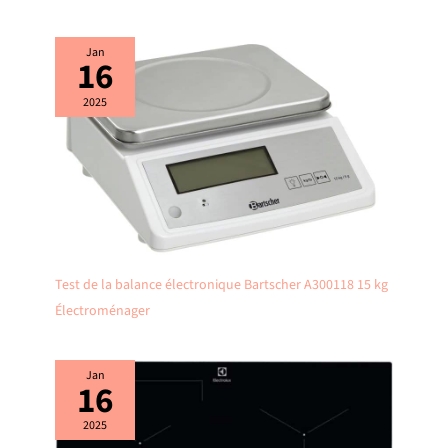
Jan
16
2025
Test de la balance électronique Bartscher A300118 15 kg
Électroménager
Jan
16
2025