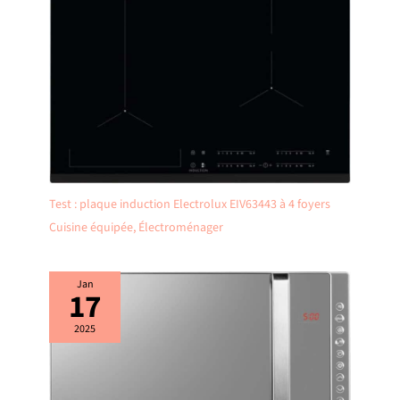
Test : plaque induction Electrolux EIV63443 à 4 foyers
Cuisine équipée
,
Électroménager
Jan
17
2025