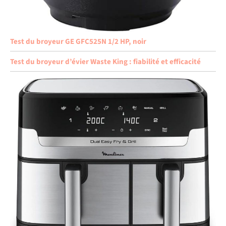
Test du broyeur GE GFC525N 1/2 HP, noir
Test du broyeur d’évier Waste King : fiabilité et efficacité