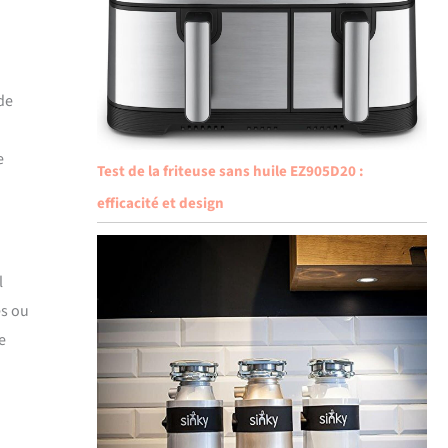
de
e
Test de la friteuse sans huile EZ905D20 :
efficacité et design
l
es ou
e