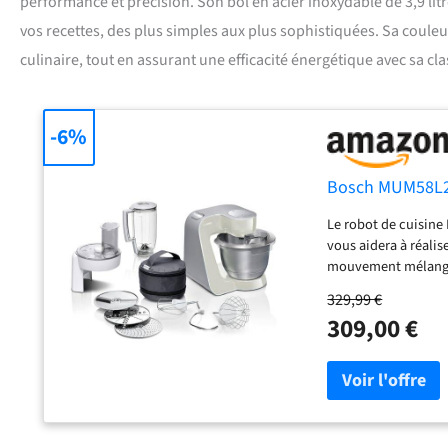
performance et précision. Son bol en acier inoxydable de 3,9 li
vos recettes, des plus simples aux plus sophistiquées. Sa coule
culinaire, tout en assurant une efficacité énergétique avec sa cla
-6%
Bosch MUM58L20 
Le robot de cuisine 
vous aidera à réalis
mouvement mélangeu
homogène et un pét
329,99 €
Le bol en acier inox
309,00 €
importantes : jusqu
Bras mobile contrôl
vitesses + turbo, av
l'utilisation Livrai
pâtisserie inox et 
gris minéral/argent