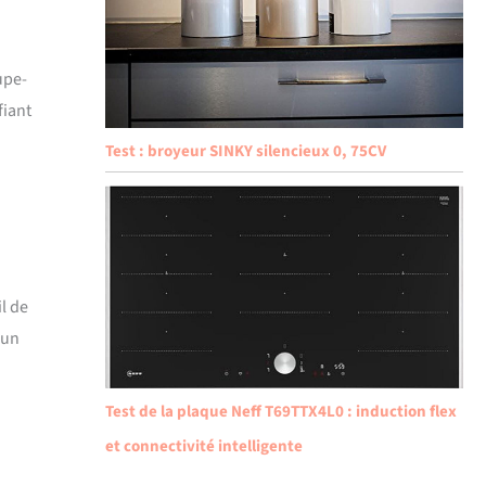
upe-
fiant
Test : broyeur SINKY silencieux 0, 75CV
l de
 un
Test de la plaque Neff T69TTX4L0 : induction flex
et connectivité intelligente