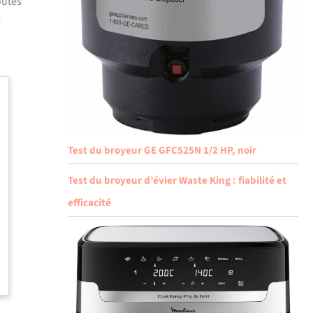
outes
e
Test du broyeur GE GFC525N 1/2 HP, noir
Test du broyeur d’évier Waste King : fiabilité et
efficacité