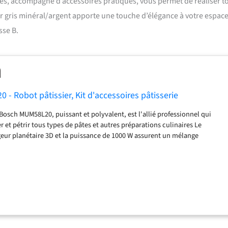
tres, accompagné d’accessoires pratiques, vous permet de réaliser t
ur gris minéral/argent apporte une touche d’élégance à votre espac
sse B.
- Robot pâtissier, Kit d'accessoires pâtisserie
Bosch MUM58L20, puissant et polyvalent, est l'allié professionnel qui
er et pétrir tous types de pâtes et autres préparations culinaires Le
r planétaire 3D et la puissance de 1000 W assurent un mélange
rissage parfait, sans baisse de régime même pendant une longue durée
ydable de grande capacité (3,9 L) permet la préparation de quantités
'à 2,7 kg de pâte à gâteau / Sert également à râper, émincer ou concasser
able en une pression de bouton pour un remplissage du bol facile / 7
ec régulateur intelligent de vitesse de malaxage / Très peu bruyant durant
son : 1 x Bosch MUM58L20, Robot pâtissier pour cuisine et pâtisserie / Kit
râpeur/éminceur avec 3 disques réversibles / Format compact / Couleur :