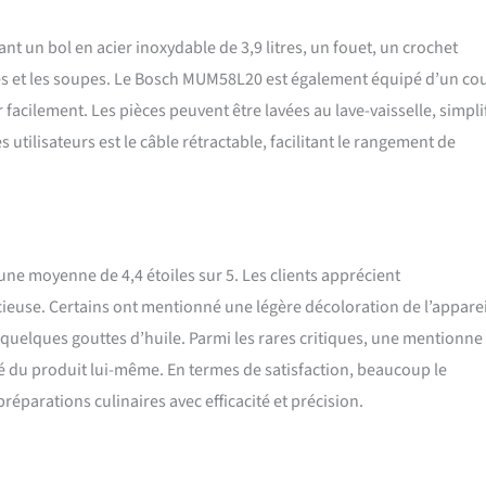
nt un bol en acier inoxydable de 3,9 litres, un fouet, un crochet
hies et les soupes. Le Bosch MUM58L20 est également équipé d’un co
acilement. Les pièces peuvent être lavées au lave-vaisselle, simpli
utilisateurs est le câble rétractable, facilitant le rangement de
 une moyenne de 4,4 étoiles sur 5. Les clients apprécient
ncieuse. Certains ont mentionné une légère décoloration de l’apparei
quelques gouttes d’huile. Parmi les rares critiques, une mentionne
té du produit lui-même. En termes de satisfaction, beaucoup le
parations culinaires avec efficacité et précision.