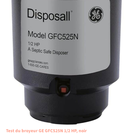
Test du broyeur GE GFC525N 1/2 HP, noir