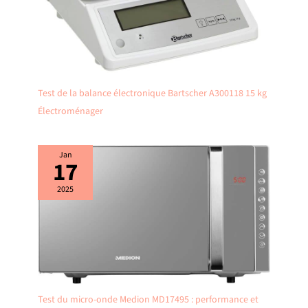
Test de la balance électronique Bartscher A300118 15 kg
Électroménager
Jan
17
2025
Test du micro-onde Medion MD17495 : performance et