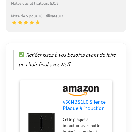
Notes des utilisateurs 5.0/5
Note de 5 pour 10 utilisateurs
Réfléchissez à vos besoins avant de faire
un choix final avec Neff.
V56NBS1L0 Silence
Plaque à induction
avec hotte intégrée
Cette plaque à
N50 Largeur 60 cm
induction avec hotte
intégrée combine 2