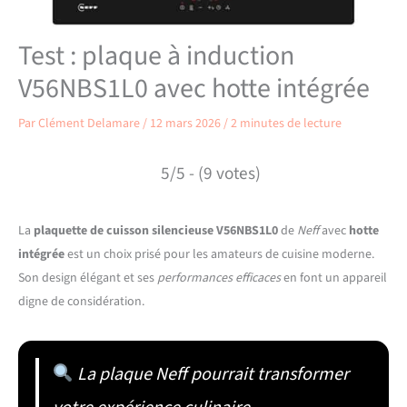
Test : plaque à induction
V56NBS1L0 avec hotte intégrée
Par
Clément Delamare
/
12 mars 2026
/
2 minutes de lecture
5/5 - (9 votes)
La
plaquette de cuisson silencieuse V56NBS1L0
de
Neff
avec
hotte
intégrée
est un choix prisé pour les amateurs de cuisine moderne.
Son design élégant et ses
performances efficaces
en font un appareil
digne de considération.
La plaque Neff pourrait transformer