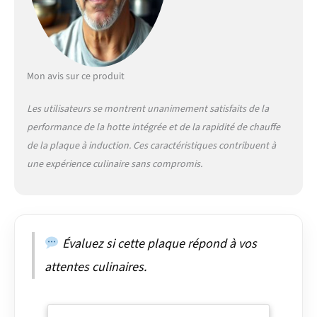
pour des résultats
rapides, induction – La
chaleur est générée
directement dans la
batterie de cuisine pour
Mon avis sur ce produit
une cuisson précise et
précise sans cuisson
Les utilisateurs se montrent unanimement satisfaits de la
supplémentaire
performance de la hotte intégrée et de la rapidité de chauffe
de la plaque à induction. Ces caractéristiques contribuent à
une expérience culinaire sans compromis.
Évaluez si cette plaque répond à vos
attentes culinaires.