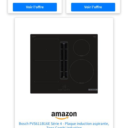
comme solution d'évacuation ou de
tactile précis permet de contrôler
recirculation d'air Réduction du
aisément votre plaque à induction
bruit - Le moteur optimisé assure
avec hotte intégrée, offrant ainsi
une expérience de cuisson
une expérience de cuisson fluide et
silencieuse Filtres faciles à nettoyer
moderne. FONCTIONS PRATIQUES :
– il suffit de les retirer et de les
l’indicateur de chaleur résiduelle et
mettre dans le lave-vaisselle Niveau
la minuterie simplifient l’utilisation
de puissance – le supplément de
quotidienne de votre plaque à
chaleur pour des résultats rapides,
induction avec hotte intégrée, tout
induction – La chaleur est générée
en garantissant une sécurité
directement dans la batterie de
optimale. EFFICACITÉ
cuisine pour une cuisson précise et
ÉNERGÉTIQUE : la plaque à
précise sans cuisson supplémentaire
induction avec hotte intégrée de
classe A réduit la consommation
d'énergie, offrant des performances
fiables tout en respectant
l'environnement de votre foyer. AIR
PUR ET SAIN : le filtre à charbon
haute capacité de cette plaque à
induction avec hotte intégrée
élimine efficacement les odeurs,
offrant ainsi une cuisine plus
agréable au quotidien.
Bosch PVS611B16E Série 4 - Plaque induction aspirante,
Zone Combi-Induction