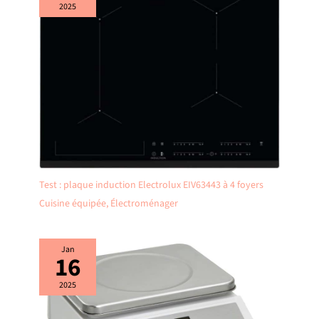
2025
Test : plaque induction Electrolux EIV63443 à 4 foyers
Cuisine équipée
,
Électroménager
Jan
16
2025