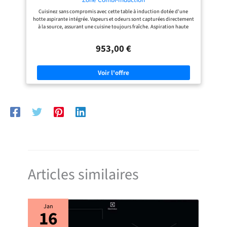
Cuisinez sans compromis avec cette table à induction dotée d'une
hotte aspirante intégrée. Vapeurs et odeurs sont capturées directement
à la source, assurant une cuisine toujours fraîche. Aspiration haute
performance grâce au moteur EfficientSilenceDrive. Avec la
technologie CombiZone, fusionnez deux zones de cuisson pour créer
953,00 €
un espace adapté à vos plus grands ustensiles. Idéale pour les faitouts et
grandes casseroles, cette innovation vous offre une flexibilité totale en
cuisine. Réglez votre table de cuisson avec précision grâce au bandeau
de commande TouchSelect. D'une simple touche, ajustez la puissance
sur 17 niveaux pour une cuisson parfaitement maîtrisée. Chaque plat
bénéficie d'un réglage optimal, du mijotage délicat à la saisie intense.
Quand le temps presse, faites confiance à PowerBoost. Cette fonction
pratique permet à votre casserole d'eau de bouillir en un clin d'œil,
chauffant près de 35% plus vite que le niveau de puissance maximum.
Plus besoin de chercher la bonne zone de cuisson. Grâce à la fonction
QuickStart, votre plaque détecte automatiquement l’emplacement de
votre casserole et affiche la zone correspondante. Il ne vous reste plus
qu'à régler la puissance et à cuisiner sans attendre.
Articles similaires
Jan
16