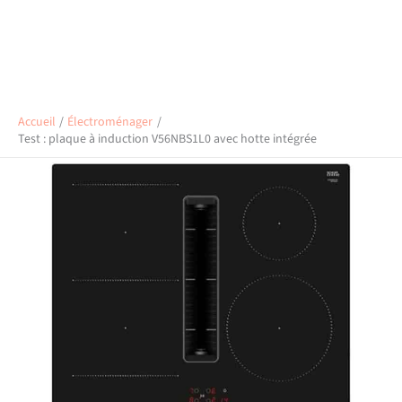
Accueil
Électroménager
Test : plaque à induction V56NBS1L0 avec hotte intégrée