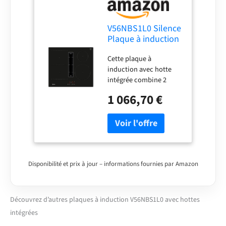
V56NBS1L0 Silence
Plaque à induction
avec hotte intégrée
Cette plaque à
N50 Largeur 60 cm
induction avec hotte
intégrée combine 2
appareils en un et
1 066,70 €
assure ainsi une vue
dégagée lors de la
cuisson Haute
puissance d'aspiration -
assure une vue dégagée
lors de la cuisson grâce
à une technologie
Disponibilité et prix à jour – informations fournies par Amazon
moteur efficace comme
solution d'évacuation
ou de recirculation d'air
Découvrez d’autres plaques à induction V56NBS1L0 avec hottes
Réduction du bruit - Le
intégrées
moteur optimisé assure