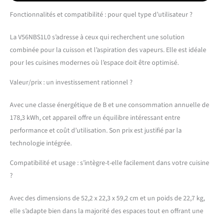
Réduction du bruit - Le
Fonctionnalités et compatibilité : pour quel type d’utilisateur ?
moteur optimisé assure
une expérience de cuisson
La V56NBS1L0 s’adresse à ceux qui recherchent une solution
silencieuse Filtres faciles à
nettoyer – il suffit de les
combinée pour la cuisson et l’aspiration des vapeurs. Elle est idéale
retirer et de les mettre
pour les cuisines modernes où l’espace doit être optimisé.
dans le lave-vaisselle
Niveau de puissance – le
Valeur/prix : un investissement rationnel ?
supplément de chaleur
pour des résultats rapides,
Avec une classe énergétique de B et une consommation annuelle de
induction – La chaleur est
178,3 kWh, cet appareil offre un équilibre intéressant entre
générée directement dans
performance et coût d’utilisation. Son prix est justifié par la
la batterie de cuisine pour
une cuisson précise et
technologie intégrée.
précise sans cuisson
supplémentaire
Compatibilité et usage : s’intègre-t-elle facilement dans votre cuisine
?
Avec des dimensions de 52,2 x 22,3 x 59,2 cm et un poids de 22,7 kg,
elle s’adapte bien dans la majorité des espaces tout en offrant une