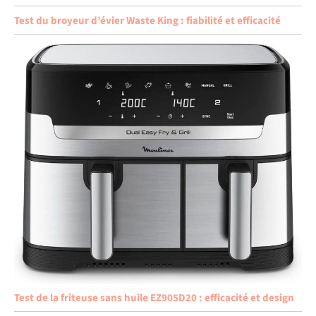
Test du broyeur d’évier Waste King : fiabilité et efficacité
Test de la friteuse sans huile EZ905D20 : efficacité et design