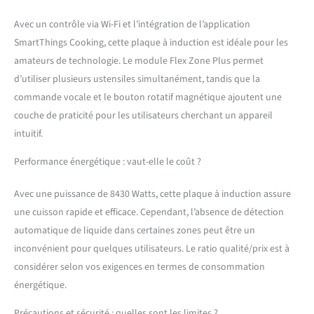
disposées pour un
chauffage uniforme et
Avec un contrôle via Wi-Fi et l’intégration de l’application
avec peu de zones
SmartThings Cooking, cette plaque à induction est idéale pour les
inutilisées Utilisation
amateurs de technologie. Le module Flex Zone Plus permet
simple et sûre :
commande vocale et
d’utiliser plusieurs ustensiles simultanément, tandis que la
sécurité enfant,
commande vocale et le bouton rotatif magnétique ajoutent une
connectivité automatique
couche de praticité pour les utilisateurs cherchant un appareil
: contrôle simultané de la
intuitif.
hotte aspirante Samsung
vendue séparément via la
Performance énergétique : vaut-elle le coût ?
plaque de cuisson
Contenu de la livraison : 1
Avec une puissance de 8430 Watts, cette plaque à induction assure
plaque à induction
autonome Samsung
une cuisson rapide et efficace. Cependant, l’absence de détection
NZ85C6058HK/U1,
automatique de liquide dans certaines zones peut être un
dimensions : 80 x 52 x 4,4
inconvénient pour quelques utilisateurs. Le ratio qualité/prix est à
cm
considérer selon vos exigences en termes de consommation
énergétique.
Précautions et sécurité : quelles sont les limites ?