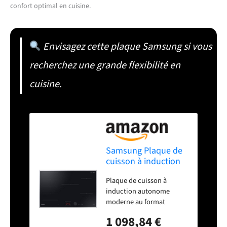
confort optimal en cuisine.
Envisagez cette plaque Samsung si vous
recherchez une grande flexibilité en
cuisine.
Samsung Plaque de
cuisson à induction
autonome de 80 cm,
Plaque de cuisson à
coupe ajustée,
induction autonome
boutons de
moderne au format
commande
encastrable élégant Slim
magnétiques et
1 098,84 €
Fit, commande facile
touches tactiles avec