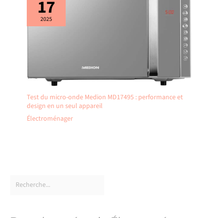
17
2025
Test du micro-onde Medion MD17495 : performance et
design en un seul appareil
Électroménager