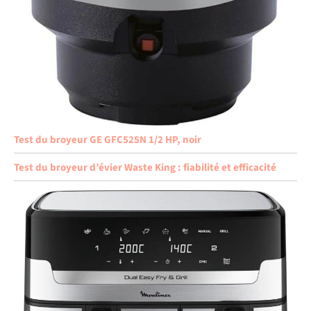
Test du broyeur GE GFC525N 1/2 HP, noir
Test du broyeur d’évier Waste King : fiabilité et efficacité