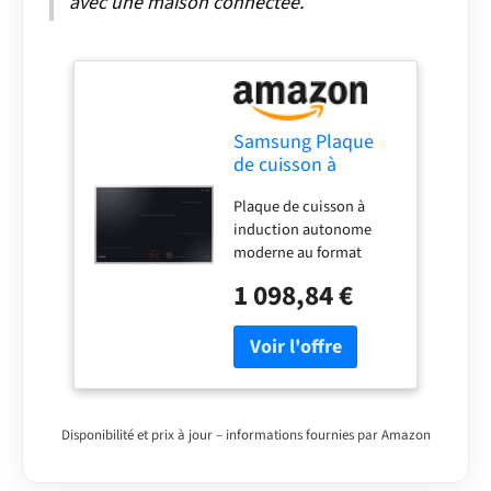
avec une maison connectée.
Samsung Plaque
de cuisson à
induction
Plaque de cuisson à
autonome de 80
induction autonome
cm, coupe ajustée,
moderne au format
boutons de
encastrable élégant
commande
1 098,84 €
Slim Fit, commande
magnétiques et
facile grâce aux boutons
touches tactiles
de commande
avec curseur,
magnétiques
contrôle Wi-Fi, Flex
amovibles, touches
Zone Plus,
tactiles avec curseur et
NZ85C6058HK/U1
utilisation directe
Disponibilité et prix à jour – informations fournies par Amazon
Contrôle Wi-Fi avec
application