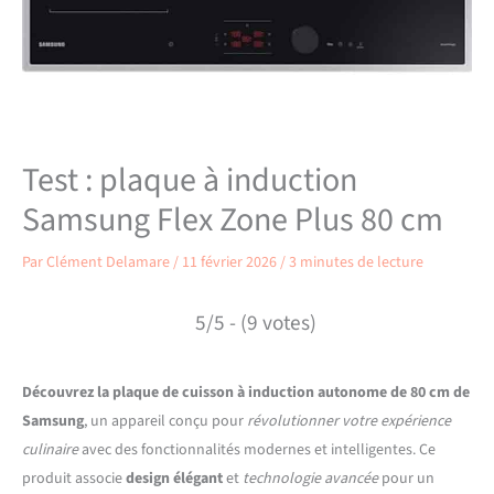
Test : plaque à induction
Samsung Flex Zone Plus 80 cm
Par
Clément Delamare
/
11 février 2026
/
3 minutes de lecture
5/5 - (9 votes)
Découvrez la plaque de cuisson à induction autonome de 80 cm de
Samsung
, un appareil conçu pour
révolutionner votre expérience
culinaire
avec des fonctionnalités modernes et intelligentes. Ce
produit associe
design élégant
et
technologie avancée
pour un