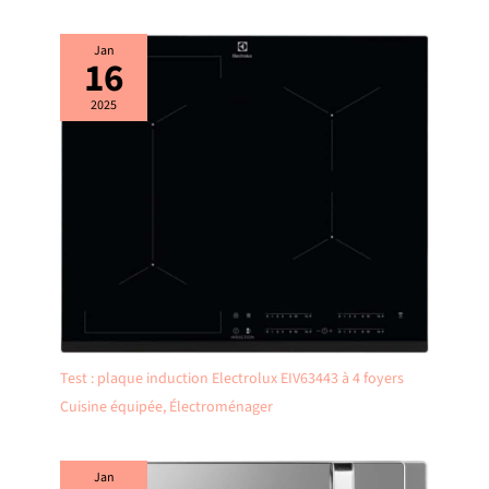
Jan
16
2025
Test : plaque induction Electrolux EIV63443 à 4 foyers
Cuisine équipée
,
Électroménager
Jan