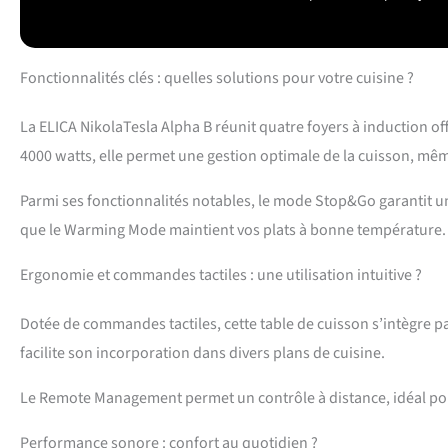
Fonctionnalités clés : quelles solutions pour votre cuisine ?
La ELICA NikolaTesla Alpha B réunit quatre foyers à induction o
4000 watts, elle permet une gestion optimale de la cuisson, même
Parmi ses fonctionnalités notables, le mode Stop&Go garantit u
que le Warming Mode maintient vos plats à bonne température.
Ergonomie et commandes tactiles : une utilisation intuitive ?
Dotée de commandes tactiles, cette table de cuisson s’intègre p
facilite son incorporation dans divers plans de cuisine.
Le Remote Management permet un contrôle à distance, idéal pour
Performance sonore : confort au quotidien ?