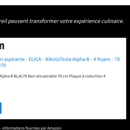
eil peuvent transformer votre expérience culinaire.
n aspirante - ELICA - NikolaTesla Alpha B - 4 foyers - 78
270
 Alpha B BL/A/78 Noir encastrable 78 cm Plaque à induction 4
ur – informations fournies par Amazon