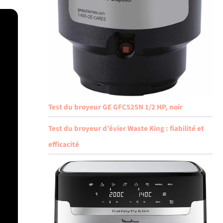
Test du broyeur GE GFC525N 1/2 HP, noir
Test du broyeur d’évier Waste King : fiabilité et
efficacité