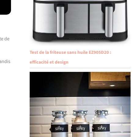
te de
Test de la friteuse sans huile EZ905D20 :
andis
efficacité et design
n