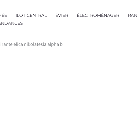
PÉE
ILOT CENTRAL
ÉVIER
ÉLECTROMÉNAGER
RAN
TENDANCES
irante elica nikolatesla alpha b