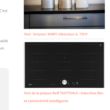
C’est
Test : broyeur SINKY silencieux 0, 75CV
alité
ue.
Test de la plaque Neff T69TTX4L0 : induction flex
et connectivité intelligente