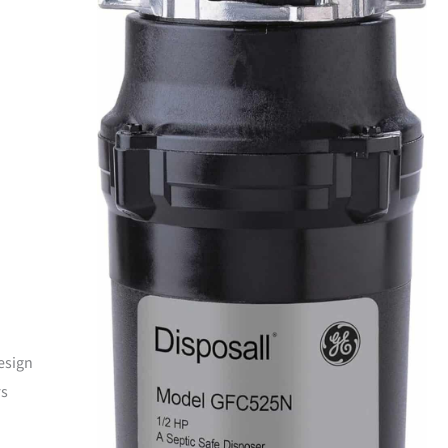
esign
rs