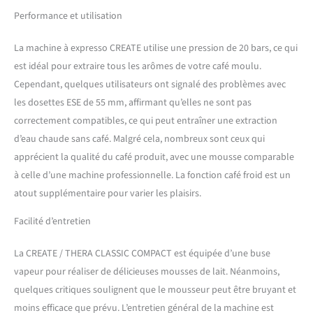
d'un plateau supérieur pour
placer vos tasses.
Performance et utilisation
|FONCTION CAFÉ FROID|
Avec cette option, l'eau du
La machine à expresso CREATE utilise une pression de 20 bars, ce qui
réservoir ne chauffe pas,
est idéal pour extraire tous les arômes de votre café moulu.
donc le café est à la
Cependant, quelques utilisateurs ont signalé des problèmes avec
température de l'eau
les dosettes ESE de 55 mm, affirmant qu’elles ne sont pas
utilisée. Il est recommandé
d'utiliser de l'eau froide
correctement compatibles, ce qui peut entraîner une extraction
pour un meilleur résultat.
d’eau chaude sans café. Malgré cela, nombreux sont ceux qui
|CAFÉ SIGNATURE|
apprécient la qualité du café produit, avec une mousse comparable
Préparez des cafés signature
à celle d’une machine professionnelle. La fonction café froid est un
: Espresso, macchiato,
cappuccino, frappé… et
atout supplémentaire pour varier les plaisirs.
bien d'autres. Choisissez le
Facilité d’entretien
café que vous préférez et, si
vous le souhaitez, ajoutez
de la mousse de lait grâce à
La CREATE / THERA CLASSIC COMPACT est équipée d’une buse
sa buse vapeur orientable.
vapeur pour réaliser de délicieuses mousses de lait. Néanmoins,
|FACILE À NETTOYER|
quelques critiques soulignent que le mousseur peut être bruyant et
Avec un bac d'égouttage
moins efficace que prévu. L’entretien général de la machine est
amovible.