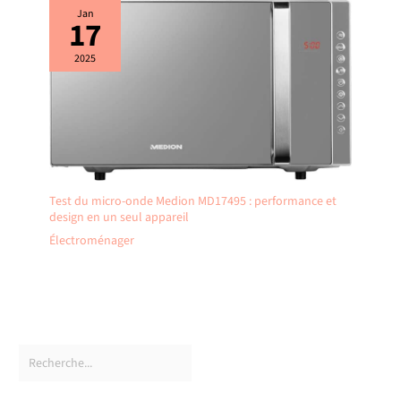
Jan
17
2025
Test du micro-onde Medion MD17495 : performance et
design en un seul appareil
Électroménager