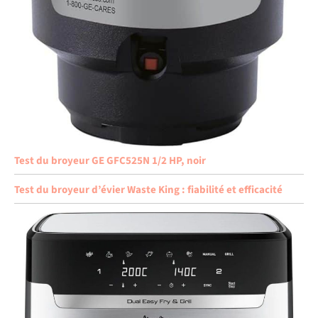
Test du broyeur GE GFC525N 1/2 HP, noir
Test du broyeur d’évier Waste King : fiabilité et efficacité