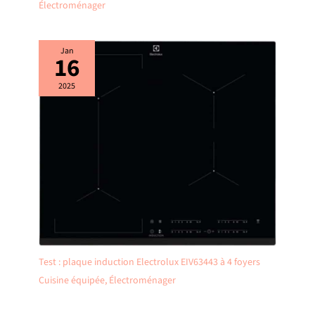
Électroménager
Jan
16
2025
Test : plaque induction Electrolux EIV63443 à 4 foyers
Cuisine équipée
,
Électroménager