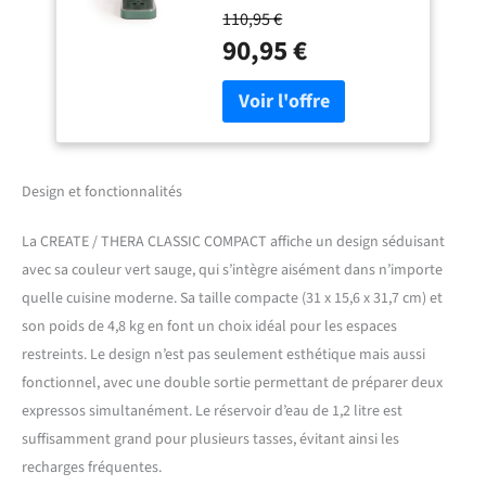
température optimale du
café froid, double
110,95 €
café. De plus, cette machine
sortie, réservoir de
90,95 €
à café chauffe rapidement
1,2L, café moulu et
grâce à sa pompe de
dosettes ESE 55 mm,
pression de 20 bars,
buse vapeur, 1350W
préparant le café en
quelques minutes. Elle est
également équipée d'une
valve de sécurité avec un
Design et fonctionnalités
libérateur de pression
automatique.
|MOULU +
La CREATE / THERA CLASSIC COMPACT affiche un design séduisant
DOSETTES E.S.E. de 55
avec sa couleur vert sauge, qui s’intègre aisément dans n’importe
mm.| Elle est compatible à
quelle cuisine moderne. Sa taille compacte (31 x 15,6 x 31,7 cm) et
la fois avec du café moulu et
son poids de 4,8 kg en font un choix idéal pour les espaces
des dosettes E.S.E. de 55
mm. Vous pouvez
restreints. Le design n’est pas seulement esthétique mais aussi
également préparer deux
fonctionnel, avec une double sortie permettant de préparer deux
cafés à la fois grâce à son
expressos simultanément. Le réservoir d’eau de 1,2 litre est
bras à double sortie. Elle
suffisamment grand pour plusieurs tasses, évitant ainsi les
dispose d'un réservoir d'eau
amovible de 1,25 litre et
recharges fréquentes.