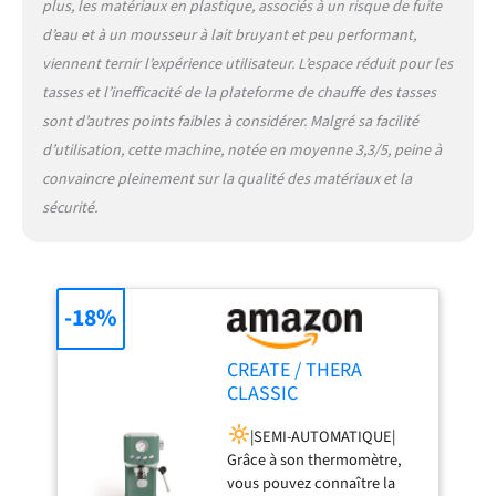
bien d'autres. Choisissez le
plus, les matériaux en plastique, associés à un risque de fuite
café que vous préférez et, si
d’eau et à un mousseur à lait bruyant et peu performant,
vous le souhaitez, ajoutez
viennent ternir l’expérience utilisateur. L’espace réduit pour les
de la mousse de lait grâce à
tasses et l’inefficacité de la plateforme de chauffe des tasses
sa buse vapeur orientable.
|FACILE À NETTOYER|
sont d’autres points faibles à considérer. Malgré sa facilité
Avec un bac d'égouttage
d’utilisation, cette machine, notée en moyenne 3,3/5, peine à
amovible.
convaincre pleinement sur la qualité des matériaux et la
sécurité.
-18%
CREATE / THERA
CLASSIC
COMPACT/Machine à
|SEMI-AUTOMATIQUE|
expresso vert sauge /
Grâce à son thermomètre,
20 bars, semi-
vous pouvez connaître la
automatique, fonction