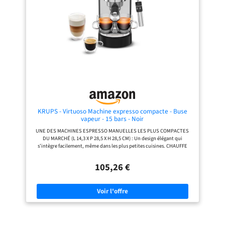
amovible.
COMPATIBLE FILTRE AQUACLEAN :
fonctionnalité au quotidien
Réduit la formation de calcaire,
UTILISATION ET NETTOYAGE SANS
minimisant le besoin de détartrage
EFFORT: les commandes éclairées,
fréquent et prolongeant la durée de
le bac d’égouttage et le réservoir
vie de la machine à café.
d’eau amovibles rendent la
préparation et l’entretien simples et
propres CE N’EST PAS JUSTE
PARFAIT. C’EST PERFETTO. Conçue
pour offrir un espresso de qualité
café dans une forme fine et élégante,
Dedica Style transforme chaque
gorgée en un moment de pur plaisir.
KRUPS - Virtuoso Machine expresso compacte - Buse
vapeur - 15 bars - Noir
UNE DES MACHINES ESPRESSO MANUELLES LES PLUS COMPACTES
DU MARCHÉ (L 14,3 X P 28,5 X H 28,5 CM) : Un design élégant qui
s’intègre facilement, même dans les plus petites cuisines. CHAUFFE
RAPIDE & PRESSION 15 BARS : Le système Thermoblock de KRUPS vous
permet d'extraire des espressos parfaits en moins d'une minute, avec
105,26 €
une crema onctueuse. INTERFACE FACILE & PORTE FILTRE PRATIQUE : 4
boutons pour un usage facile et fonction arrêt automatique réglable
(5/15/30 min), marc de café facile à vider grâce au crochet retenant le
filtre BUSE VAPEUR BARISTA DOUBLE MODE : Créez une mousse de lait
onctueuse ou du lait chaud pour des cappuccinos et latte macchiatos
dignes d’un café pro, depuis chez vous. ACCESSOIRES BARISTA INCLUS
: Machine à café manuelle, cuillère doseuse avec tasseur, 3 filtres (1
tasse, 2 tasses, dosettes ESE), porte-filtre, support de tasse amovible,