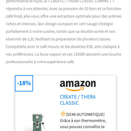
performance et style, la « CREATE / THERA CLASSIC COMPACT »
répondra à vos attentes. Avec sa pression de 20 bars et sa fonction
café froid, elle vous offre une extraction optimale pour des arômes
riches et intenses. Son design compact en vert sauge s’intègre
parfaitement à votre cuisine, tandis que sa double sortie et son
réservoir de 1,2L facilitent la préparation de plusieurs tasses.
Compatible avec le café moulu et les dosettes ESE, elle s’adapte à
vos préférences. La buse vapeur et ses 1350W ajoutent une touche
professionnelle à votre expérience café.
-18%
CREATE / THERA
CLASSIC
COMPACT/Machine à
|SEMI-AUTOMATIQUE|
expresso vert sauge /
Grâce à son thermomètre,
20 bars, semi-
vous pouvez connaître la
automatique, fonction