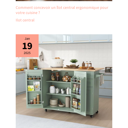
Comment concevoir un îlot central ergonomique pour
votre cuisine ?
Ilot central
Jan
19
2025