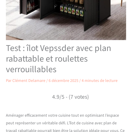
Test : îlot Vepssder avec plan
rabattable et roulettes
verrouillables
Par
Clément Delamare
/
6 décembre 2025
/
4 minutes de lecture
4.9/5 - (7 votes)
Aménager efficacement votre cuisine tout en optimisant l’espace
peut représenter un véritable défi. L’îlot de cuisine avec plan de
travail rabattable pourrait bien être la solution idéale pour vous. Ce