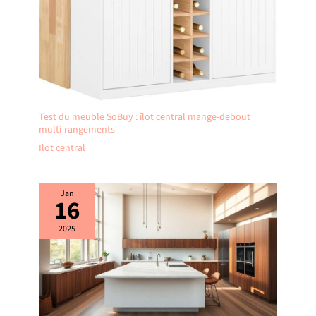
Test du meuble SoBuy : îlot central mange-debout
multi-rangements
Ilot central
Jan
16
2025