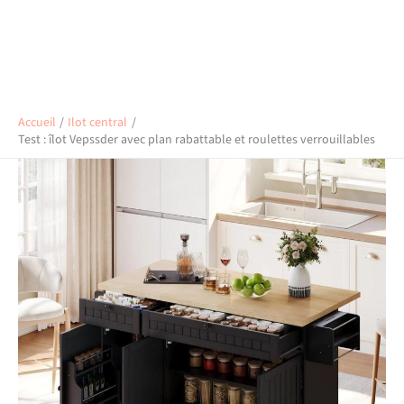
Accueil
Ilot central
Test : îlot Vepssder avec plan rabattable et roulettes verrouillables