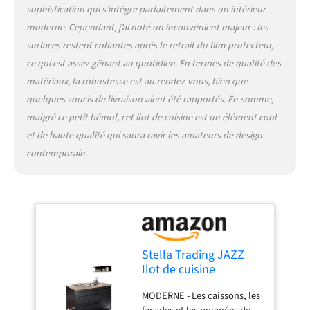
engageons pour la meilleure
sophistication qui s’intègre parfaitement dans un intérieur
qualité et c'est pour cette
moderne. Cependant, j’ai noté un inconvénient majeur : les
raison que nous ne
surfaces restent collantes après le retrait du film protecteur,
travaillons qu'avec des
ce qui est assez gênant au quotidien. En termes de qualité des
fournisseurs soigneusement
sélectionnés et de renom.
matériaux, la robustesse est au rendez-vous, bien que
quelques soucis de livraison aient été rapportés. En somme,
malgré ce petit bémol, cet ilot de cuisine est un élément cool
et de haute qualité qui saura ravir les amateurs de design
contemporain.
Stella Trading JAZZ
Ilot de cuisine
moderne avec plan de
MODERNE - Les caissons, les
travail indépendant en