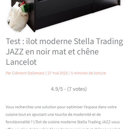
Test : ilot moderne Stella Trading
JAZZ en noir mat et chêne
Lancelot
Par
Clément Delamare
/
27 mai 2025
/
5 minutes de lecture
4.9/5 - (7 votes)
Vous recherchez une solution pour optimiser l’espace dans votre
cuisine tout en ajoutant une touche de modernité et de
fonctionnalité ? L’îlot de cuisine moderne Stella Trading JAZZ vous