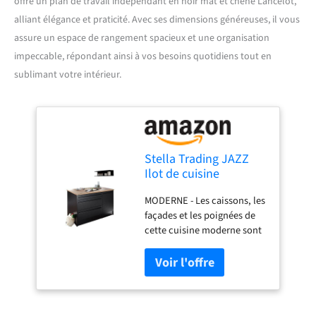
offre un plan de travail indépendant en noir mat et chêne Lancelot,
alliant élégance et praticité. Avec ses dimensions généreuses, il vous
assure un espace de rangement spacieux et une organisation
impeccable, répondant ainsi à vos besoins quotidiens tout en
sublimant votre intérieur.
Stella Trading JAZZ
Ilot de cuisine
moderne avec plan de
MODERNE - Les caissons, les
travail indépendant en
façades et les poignées de
noir mat, chêne
cette cuisine moderne sont
Lancelot - Armoire de
en noir mat. Le plan de
cuisine spacieuse - 145
travail en décor chêne
x 90 x 90 cm
lanzelot apporte une touche
d'originalité. BEAUCOUP
D'ESPACE - La cuisine offre