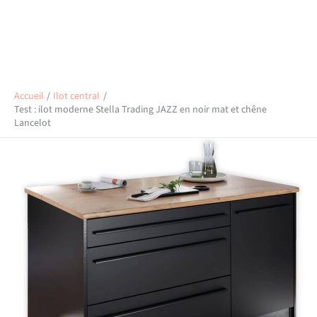
Accueil
Ilot central
Test : ilot moderne Stella Trading JAZZ en noir mat et chêne
Lancelot