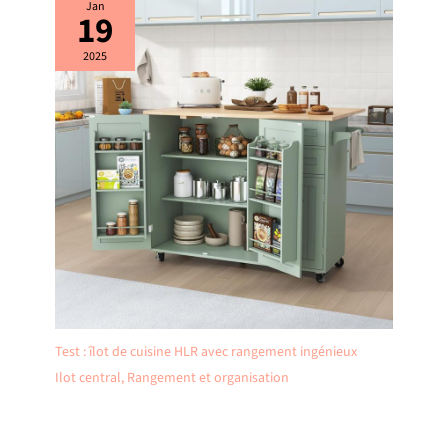
Jan
19
2025
Test : îlot de cuisine HLR avec rangement ingénieux
Ilot central
,
Rangement et organisation