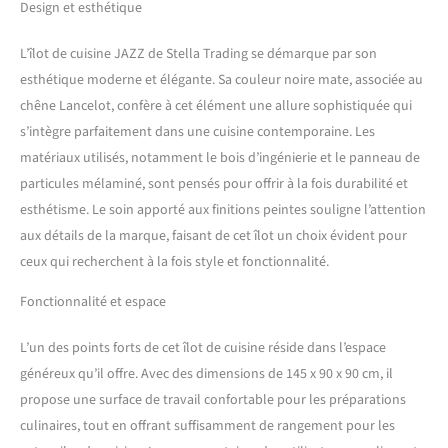
un espace généreux pour
Design et esthétique
vos ustensiles de cuisine.
L'îlot de cuisine séparé crée
L’îlot de cuisine JAZZ de Stella Trading se démarque par son
un espace de rangement
esthétique moderne et élégante. Sa couleur noire mate, associée au
supplémentaire et
chêne Lancelot, confère à cet élément une allure sophistiquée qui
comprend un compartiment
de rangement ouvert à côté
s’intègre parfaitement dans une cuisine contemporaine. Les
du plan de travail. PARFAIT -
matériaux utilisés, notamment le bois d’ingénierie et le panneau de
L'armoire de transformation
particules mélaminé, sont pensés pour offrir à la fois durabilité et
pour le four à hauteur de
esthétisme. Le soin apporté aux finitions peintes souligne l’attention
poitrine est le point fort &
permet de profiter
aux détails de la marque, faisant de cet îlot un choix évident pour
agréablement de la cuisson
ceux qui recherchent à la fois style et fonctionnalité.
sans devoir se baisser ! Le
nettoyage de l'appareil est
Fonctionnalité et espace
également facilité.
MONTAGE FACILE - Grâce
L’un des points forts de cet îlot de cuisine réside dans l’espace
aux instructions détaillées,
généreux qu’il offre. Avec des dimensions de 145 x 90 x 90 cm, il
la cuisine est rapidement
propose une surface de travail confortable pour les préparations
montée et convient donc
aux débutants. Le matériel
culinaires, tout en offrant suffisamment de rangement pour les
de montage est inclus.