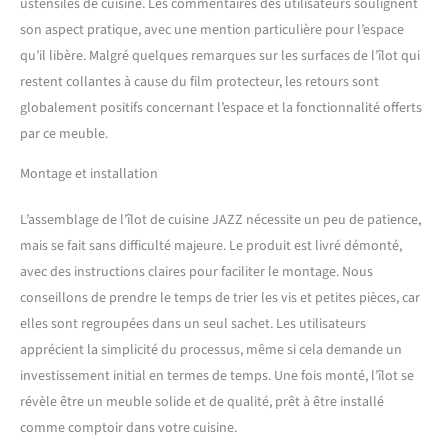
ustensiles de cuisine. Les commentaires des utilisateurs soulignent
Dimensions totales : 145 x
son aspect pratique, avec une mention particulière pour l’espace
90 x 90 cm. STELLA TRADING
qu’il libère. Malgré quelques remarques sur les surfaces de l’îlot qui
- Les meubles sont notre
passion. Nous nous
restent collantes à cause du film protecteur, les retours sont
engageons pour la meilleure
globalement positifs concernant l’espace et la fonctionnalité offerts
qualité et c'est pour cette
par ce meuble.
raison que nous ne
travaillons qu'avec des
Montage et installation
fournisseurs soigneusement
sélectionnés et de renom.
L’assemblage de l’îlot de cuisine JAZZ nécessite un peu de patience,
mais se fait sans difficulté majeure. Le produit est livré démonté,
avec des instructions claires pour faciliter le montage. Nous
conseillons de prendre le temps de trier les vis et petites pièces, car
elles sont regroupées dans un seul sachet. Les utilisateurs
apprécient la simplicité du processus, même si cela demande un
investissement initial en termes de temps. Une fois monté, l’îlot se
révèle être un meuble solide et de qualité, prêt à être installé
comme comptoir dans votre cuisine.