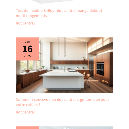
Test du meuble SoBuy : îlot central mange-debout
multi-rangements
Ilot central
Jan
16
2025
Comment concevoir un îlot central ergonomique pour
votre cuisine ?
Ilot central