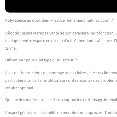
amortisseurs hydr
confortable et hy
roulettes à 360° (
instructions de mo
Polyvalence au quotidien — est-ce réellement multifonction ?
nécessaire. (Rema
L’îlot de cuisine Merax se vante de son caractère multifonction. 
d’adapter votre espace en un clin d’œil. Cependant, l’absence d
terme.
Utilisation : pour quel type d’utilisateur ?
Avec des instructions de montage assez claires, le Merax Îlot pe
particulière car certains utilisateurs ont rencontré des problèm
résultat optimal.
Qualité des matériaux — le Merax supportera-t-il l’usage intensi
L’aspect général et la stabilité du meuble sont appréciés. Toutefoi