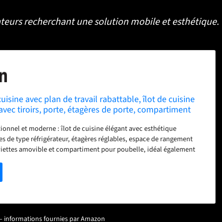
teurs recherchant une solution mobile et esthétique.
uisine avec plan de travail rabattable, îlot de cuisine
 avec tiroirs, porte, étagères de porte, compartiment
e-serviettes, étagère à épices à 3 étages
ionnel et moderne : îlot de cuisine élégant avec esthétique
s de type réfrigérateur, étagères réglables, espace de rangement
viettes amovible et compartiment pour poubelle, idéal également
uisines. Grande surface de travail avec alimentation électrique :
20 × 40–70 cm) avec une capacité de charge jusqu'à 60 kg, 2 prises
1 port USB-C, parfait pour les petits appareils et les fonctions de
 support stable : trois pieds de support avec verrouillage et renfort
 l'ouverture, sécurisent l'expansion et empêchent le plateau de table
ystème de déchets intégré : le compartiment poubelle spécial avec
ur – informations fournies par Amazon