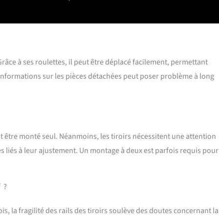
auliques à fermeture douce assure une élimination propre,
giénique des déchets sans se pencher. Flexible et mobile : avec 5
2 verrouillables) pour un mouvement facile et un maintien sûr ;
ntage illustrées (français non garanti) et support client si
rque : poubelle non incluse)
Grâce à ses roulettes, il peut être déplacé facilement, permettant
’informations sur les pièces détachées peut poser problème à long
ut être monté seul. Néanmoins, les tiroirs nécessitent une attention
es liés à leur ajustement. Un montage à deux est parfois requis pou
f ?
s, la fragilité des rails des tiroirs soulève des doutes concernant la