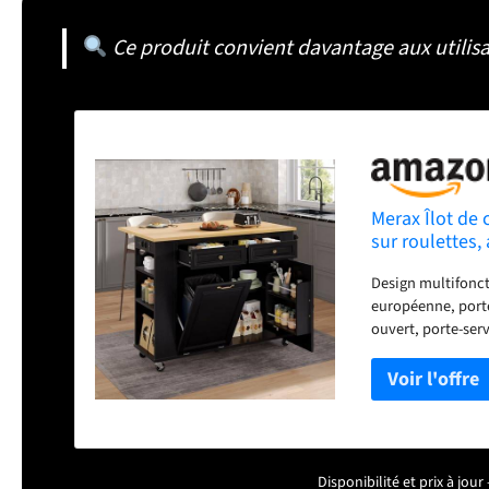
Ce produit convient davantage aux utilisa
Merax Îlot de c
sur roulettes,
poubelle, port
Design multifonct
européenne, porte
ouvert, porte-ser
pour les petites c
plateau pliable (1
AC, 1 port USB et 
charge. Système de
central facilitent
de s'affaisser. S
Disponibilité et prix à jo