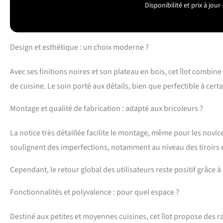
Disponibilité et prix à jo
Design et esthétique : un choix moderne ?
Avec ses finitions noires et son plateau en bois, cet îlot comb
de cuisine. Le soin porté aux détails, bien que perfectible à cert
Montage et qualité de fabrication : adapté aux bricoleurs ?
La notice très détaillée facilite le montage, même pour les novic
soulignent des imperfections, notamment au niveau des tiroirs et 
Cependant, le retour global des utilisateurs reste positif grâce 
Fonctionnalités et polyvalence : pour quel espace ?
Destiné aux petites et moyennes cuisines, cet îlot propose des 