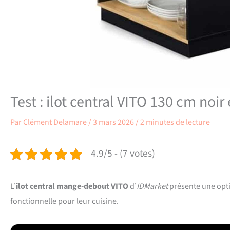
Test : ilot central VITO 130 cm noir 
Par
Clément Delamare
/
3 mars 2026
/
2 minutes de lecture
4.9/5 - (7 votes)
L’
ilot central mange-debout VITO
d’
IDMarket
présente une opti
fonctionnelle pour leur cuisine.