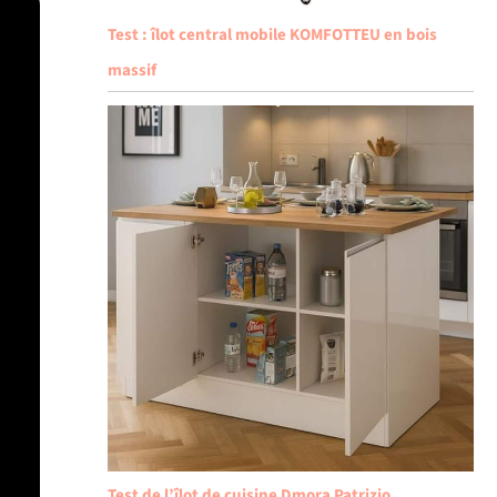
Test : îlot central mobile KOMFOTTEU en bois
massif
Test de l’îlot de cuisine Dmora Patrizio