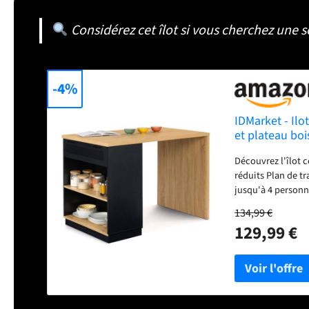
Considérez cet îlot si vous cherchez une s
-4%
IDMarket - Il
et plateau boi
Découvrez l'îlot ce
réduits Plan de tr
jusqu'à 4 personn
maximiser le rang
134,99 €
Plateau épaisseur
129,99 €
Hauteur 90,5 cm