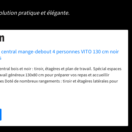
olution pratique et élégante.
ot central mange-debout 4 personnes VITO 130 cm noir
s
ntral bois et noir : tiroir, étagères et plan de travail. Spécial espaces
avail généreux 130x80 cm pour préparer vos repas et accueillir
es Doté de nombreux rangements : tiroir et étagères latérales pour
ement ! Stable et robuste - Structure en PB épaisseur 1,5 cm -
 3 cm Dimensions globales : Longueur 130 cm x largeur 80 cm x