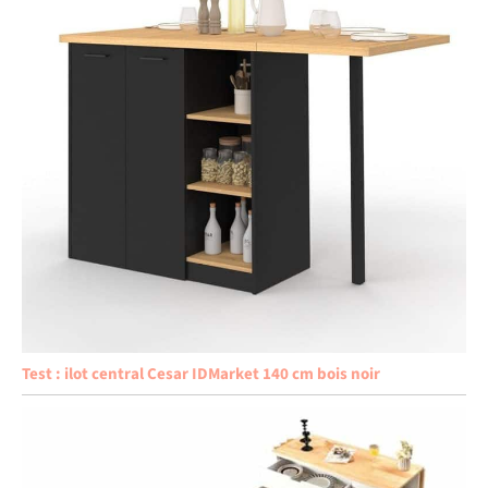
Test : ilot central Cesar IDMarket 140 cm bois noir