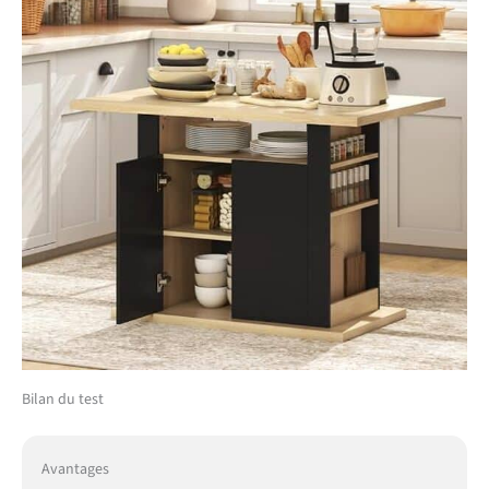
combine une esthétique
contemporaine en chêne
et noir qui s'intègre
harmonieusement dans
tout appartement. C'est
une solution pratique et
élégante pour maximiser
l'utilité des petites salles à
manger tout en ajoutant
une touche de modernité.
STRUCTURE SOLIDE ET
GRANDE STABILITÉ :
Conçu en panneau de
particules robuste avec
une base large et stable,
cet îlot de cuisine fixe
offre une surface de travail
Bilan du test
fiable et immobile. Il peut
supporter une charge
totale de 80 kg,
Avantages
garantissant une