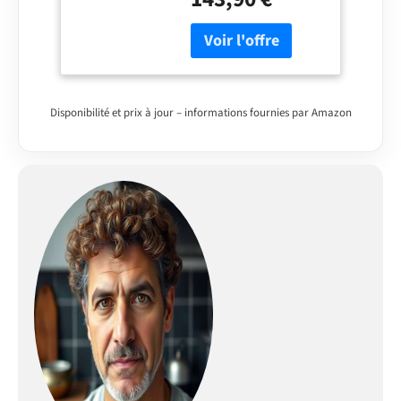
peut servir de station de
préparation des repas
ou de table à manger
conviviale pour 4
personnes. Sa finition
mélaminée effet chêne
Disponibilité et prix à jour – informations fournies par Amazon
est à la fois résistante à
l'eau et facile à
nettoyer, assurant
praticité et élégance au
quotidien. ÉTAGÈRES
LATÉRALES DE
RANGEMENT : Organisez
efficacement votre
espace grâce aux 6
compartiments latéraux
ouverts intégrés dans
l'îlot de cuisine. Ces
étagères pratiques sont
parfaites pour garder
vos épices, huiles et