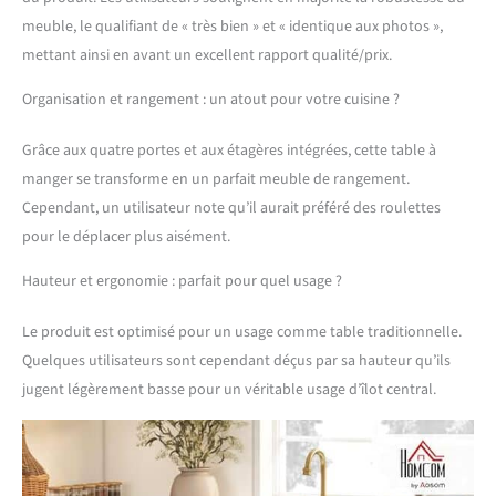
conservant votre plan de
meuble, le qualifiant de « très bien » et « identique aux photos »,
travail principal bien
mettant ainsi en avant un excellent rapport qualité/prix.
dégagé et ordonné.
PLACARD DISSIMULÉ AVEC
Organisation et rangement : un atout pour votre cuisine ?
ÉTAGÈRE RÉGLABLE :
Cachez vos casseroles
Grâce aux quatre portes et aux étagères intégrées, cette table à
volumineuses et petits
manger se transforme en un parfait meuble de rangement.
appareils derrière le
placard à 4 portes. Avec
Cependant, un utilisateur note qu’il aurait préféré des roulettes
son étagère intérieure
pour le déplacer plus aisément.
réglable sur 3 niveaux, cet
îlot de cuisine vous offre
Hauteur et ergonomie : parfait pour quel usage ?
un espace de rangement
flexible et
Le produit est optimisé pour un usage comme table traditionnelle.
personnalisable, idéal
Quelques utilisateurs sont cependant déçus par sa hauteur qu’ils
pour répondre à vos
jugent légèrement basse pour un véritable usage d’îlot central.
besoins spécifiques.
ÉCONOMISEUR D'ESPACE
MODERNE BICOLORE :
Parfait pour les espaces
réduits, cet îlot de cuisine