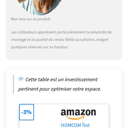
sauces à portée de
main, tout en
conservant votre plan
Mon avis sur ce produit
de travail principal bien
dégagé et ordonné.
Les utilisateurs apprécient particulièrement la simplicité de
PLACARD DISSIMULÉ
AVEC ÉTAGÈRE
montage et la qualité du rendu fidèle aux photos, malgré
RÉGLABLE : Cachez vos
quelques réserves sur sa hauteur.
casseroles
volumineuses et petits
appareils derrière le
placard à 4 portes. Avec
son étagère intérieure
Cette table est un investissement
réglable sur 3 niveaux,
cet îlot de cuisine vous
pertinent pour optimiser votre espace.
offre un espace de
rangement flexible et
personnalisable, idéal
-3%
pour répondre à vos
besoins spécifiques.
ÉCONOMISEUR
HOMCOM Îlot