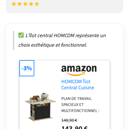
L’îlot central HOMCOM représente un
choix esthétique et fonctionnel.
-3%
HOMCOM Îlot
Central Cuisine
Placard Bois 110 x
PLAN DE TRAVAIL
70 x 75,5 cm Noir et
SPACIEUX ET
Naturel
MULTIFONCTIONNEL :
Avec une surface
148,90 €
généreuse de 110 x 70
143,90 €
cm, cet îlot de cuisine