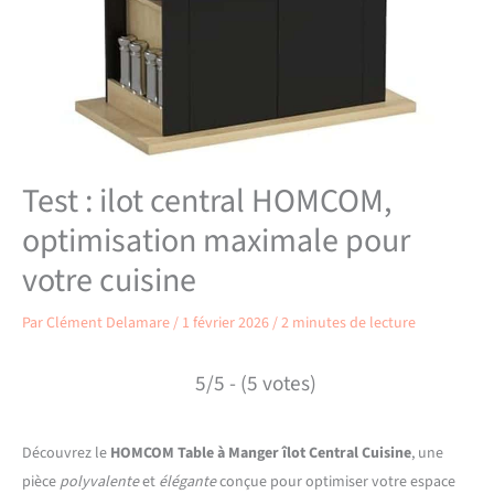
Test : ilot central HOMCOM,
optimisation maximale pour
votre cuisine
Par
Clément Delamare
/
1 février 2026
/
2 minutes de lecture
5/5 - (5 votes)
Découvrez le
HOMCOM Table à Manger îlot Central Cuisine
, une
pièce
polyvalente
et
élégante
conçue pour optimiser votre espace