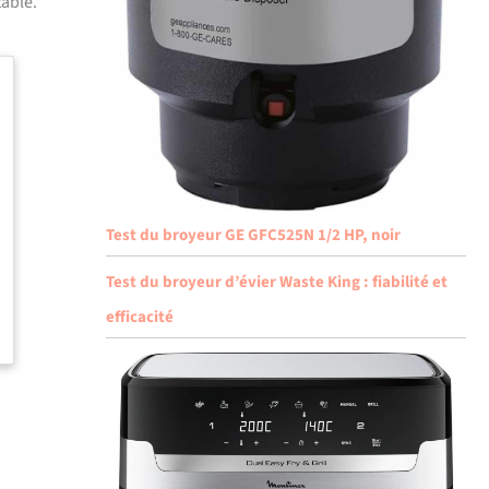
table.
Test du broyeur GE GFC525N 1/2 HP, noir
Test du broyeur d’évier Waste King : fiabilité et
efficacité