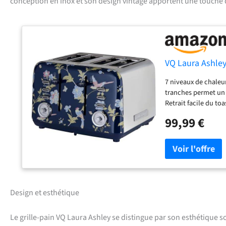
conception en inox et son design vintage apportent une touche d’
VQ Laura Ashley
7 niveaux de chaleur
tranches permet un d
Retrait facile du to
vous permet de retir
99,99 €
fonction anti-blocage
grille-pain VQ pour 
robuste et résistant
mois. Centrage auto
automatique pour un 
facile des bagels o
réchauffer les crois
Design et esthétique
dispose d’une fonct
fonction réchauffag
Le grille-pain VQ Laura Ashley se distingue par son esthétique s