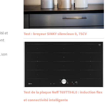
ité et
Test : broyeur SINKY silencieux 0, 75CV
ont
, son
Test de la plaque Neff T69TTX4L0 : induction flex
et connectivité intelligente