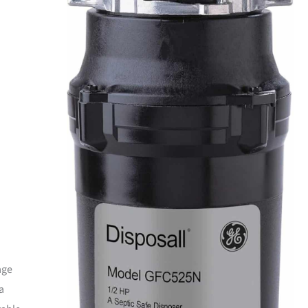
age
a