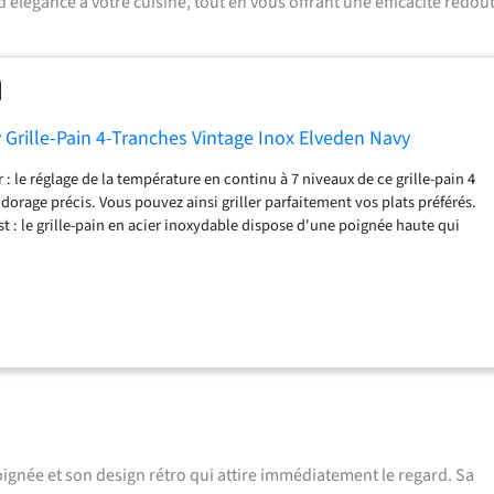
élégance à votre cuisine, tout en vous offrant une efficacité redou
 Grille-Pain 4-Tranches Vintage Inox Elveden Navy
 : le réglage de la température en continu à 7 niveaux de ce grille-pain 4
orage précis. Vous pouvez ainsi griller parfaitement vos plats préférés.
ast : le grille-pain en acier inoxydable dispose d'une poignée haute qui
er facilement vos tranches de pain parfaitement grillées, ainsi que d'une
 qui éteint le grille-pain si le pain reste coincé à l'intérieur. Qualité : le
4 tranches est fabriqué en acier inoxydable de haute qualité, durable et
 aux rayures. Ce grille-pain VQ bénéficie également d'une garantie de 24
matique + fentes larges + compartiment de maintien au chaud : Centrage
toastage parfait, grille-pain avec de larges fentes pour la préparation
u du petit-déjeuner ainsi qu'un compartiment de maintien au chaud pour
sants. Grille-pain multifonctionnel : ce grille-pain avec motif imprimé
ion décongélation pour griller directement des aliments surgelés, d’une
e pour réchauffer les aliments, ainsi qu’un bac à miettes amovible.
oignée et son design rétro qui attire immédiatement le regard. Sa