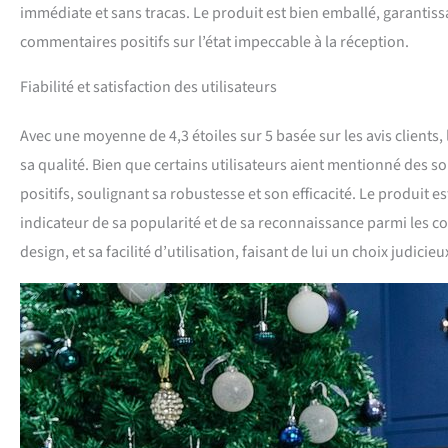
immédiate et sans tracas. Le produit est bien emballé, garant
commentaires positifs sur l’état impeccable à la réception.
Fiabilité et satisfaction des utilisateurs
Avec une moyenne de 4,3 étoiles sur 5 basée sur les avis clients, 
sa qualité. Bien que certains utilisateurs aient mentionné des so
positifs, soulignant sa robustesse et son efficacité. Le produit e
indicateur de sa popularité et de sa reconnaissance parmi les 
design, et sa facilité d’utilisation, faisant de lui un choix judicie