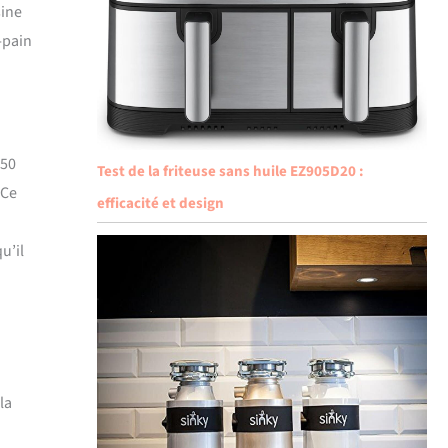
sine
-pain
850
Test de la friteuse sans huile EZ905D20 :
 Ce
efficacité et design
u’il
la