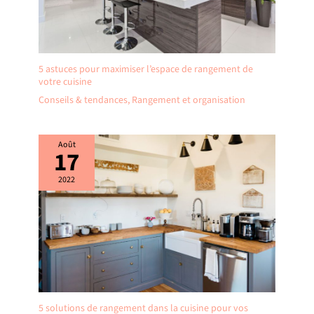
5 astuces pour maximiser l’espace de rangement de
votre cuisine
Conseils & tendances
,
Rangement et organisation
Août
17
2022
5 solutions de rangement dans la cuisine pour vos