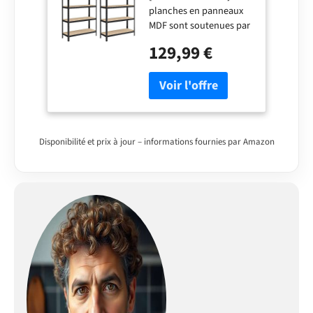
planches en panneaux
200 cm, Capacité
MDF sont soutenues par
750 kg, Planches
un cadre en acier et
Réglables, Style
129,99 €
renforcées par des
Industriel, pour
barres supplémentaires.
Cuisine, Salon, Noir
Chaque niveau supporte
GLR060B02
jusqu'à 150 kg, voici de
la place pour des
peintures, des outils et
des accessoires de
Disponibilité et prix à jour – informations fournies par Amazon
fitness [Style industriel]
La surface noire apporte
une touche décorative
partout, fini les étagères
classiques ennuyeuses
[Se divise en 2] Cjaque
étagère peut être
divisée en 2 petites
étagères, l'une dans la
cuisine comme support
pour le four et le micro-