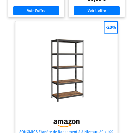
rend plus stables et sûrs. Divisible :
des outils et des accessoires de
flexible en fonction de
chaque rayonnage peut être divisé
fitness [Style industriel] La surface
vos affaires [Kit anti-
en 2 selon les besoins de rangement,
noire apporte une touche
et peut être utilisé de manière
décorative partout, fini les étagères
basculement] Le kit
flexible selon l'espace. Une fois
classiques ennuyeuses [Se divise en
anti-basculement
divisé, il peut également être utilisé
2] Cjaque étagère peut être divisée
-20%
permet de fixer ces
comme un établi avec des étagères
en 2 petites étagères, l'une dans la
de rangement. Étagères réglables :
cuisine comme support pour le four
étagères charge lourde
les étagères peuvent être fixées tous
et le micro-ondes, l'autre peut être
au mur, plus stable pour
les 5 cm grâce aux joints qui
placée dans le bureau pour ranger
facilitent le réglage pour répondre
des livres, des plantes, une
une utilisation sûre
aux besoins de rangement des
imprimante, etc. [Planches
articles de différentes tailles.
réglables] Même pas besoin de vis
Grande taille, grande capacité : le
pour assembler ces meubles de
rayonnage mesure 40 x 90 x 180 cm
rangement, les pièces sont reliées
et peut supporter 875 kg. Il peut être
par des raccords. La hauteur entre
utilisé dans votre garage, entrepôt,
les planchees peut être réglée de
cave ou local de service pour
manière flexible en fonction de vos
organiser tous vos outils et
affaires [Kit anti-basculement] Le kit
équipements. Assemblage sans vis :
anti-basculement permet de fixer
le rayonnage peut être assemblé
ces étagères charge lourde au mur,
grâce à des joints et peut être
plus stable pour une utilisation sûre
rapidement monté sans vis en
suivant les instructions claires
(français non garanti).
SONGMICS Étagère de Rangement à 5 Niveaux, 50 x 100