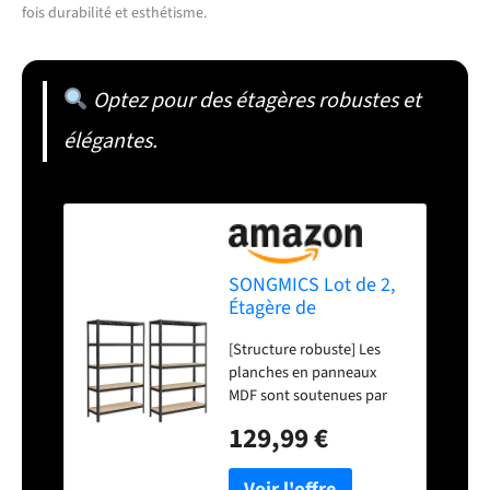
fois durabilité et esthétisme.
Optez pour des étagères robustes et
élégantes.
SONGMICS Lot de 2,
Étagère de
Rangement à 5
[Structure robuste] Les
Niveaux, 60 x 120 x
planches en panneaux
200 cm, Capacité 750
MDF sont soutenues par
kg, Planches
un cadre en acier et
Réglables, Style
129,99 €
renforcées par des barres
Industriel, pour
supplémentaires. Chaque
Cuisine, Salon, Noir
niveau supporte jusqu'à