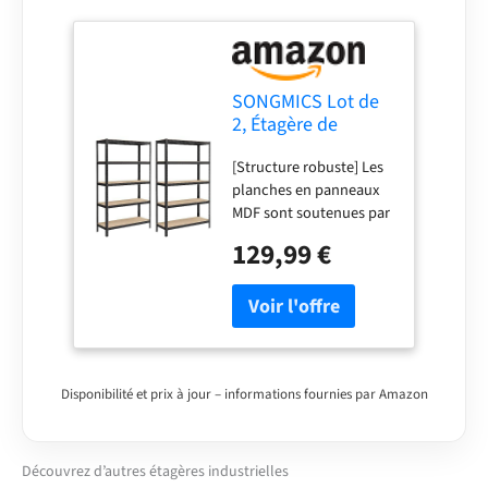
une utilisation sûre
SONGMICS Lot de
2, Étagère de
Rangement à 5
[Structure robuste] Les
Niveaux, 60 x 120 x
planches en panneaux
200 cm, Capacité
MDF sont soutenues par
750 kg, Planches
un cadre en acier et
Réglables, Style
129,99 €
renforcées par des
Industriel, pour
barres supplémentaires.
Cuisine, Salon, Noir
Chaque niveau supporte
GLR060B02
jusqu'à 150 kg, voici de
la place pour des
peintures, des outils et
des accessoires de
Disponibilité et prix à jour – informations fournies par Amazon
fitness [Style industriel]
La surface noire apporte
une touche décorative
Découvrez d’autres étagères industrielles
partout, fini les étagères