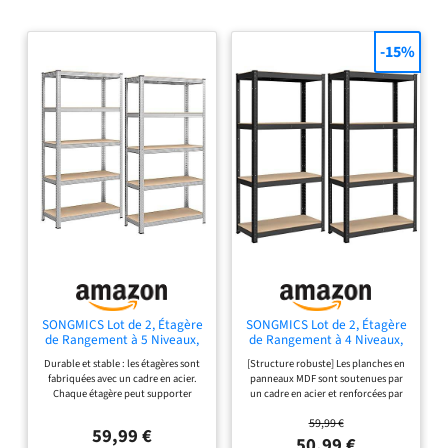
classiques ennuyeuses
[Se divise en 2] Cjaque
-15%
étagère peut être
divisée en 2 petites
étagères, l'une dans la
cuisine comme support
pour le four et le micro-
ondes, l'autre peut être
placée dans le bureau
pour ranger des livres,
des plantes, une
imprimante, etc.
[Planches réglables]
Même pas besoin de vis
pour assembler ces
SONGMICS Lot de 2, Étagère
SONGMICS Lot de 2, Étagère
meubles de rangement,
de Rangement à 5 Niveaux,
de Rangement à 4 Niveaux,
40 x 90 x 180 cm, Capacité
40 x 80 x 160 cm, Capacité
les pièces sont reliées
Durable et stable : les étagères sont
[Structure robuste] Les planches en
875 kg, Planches Réglables,
520 kg, Planches Réglables,
par des raccords. La
fabriquées avec un cadre en acier.
panneaux MDF sont soutenues par
Style Industriel, pour
Style Industriel, pour
Chaque étagère peut supporter
un cadre en acier et renforcées par
hauteur entre les
Cuisine, Salon, Argent
Cuisine, Salon, Noir
jusqu'à 175 kg. Le kit anti-
des barres supplémentaires. Chaque
GLR040E02
GLR044B02
planchees peut être
59,99 €
basculement inclus permet de fixer
niveau supporte jusqu'à 130 kg,
59,99 €
réglée de manière
les rayonnages au mur, ce qui les
voici de la place pour des peintures,
50,99 €