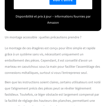
GLR060B02
150 kg, voici de la place
pour des peintures, des
outils et des accessoires
Disponibilité et prix à jour – informations fournies par
de fitness [Style
Amazon
industriel] La surface
noire apporte une touche
décorative partout, fini les
Un montage accessible : quelles précautions prendre ?
étagères classiques
ennuyeuses [Se divise en
Le montage de ces étagères est conçu pour être simple et rapide
2] Cjaque étagère peut
être divisée en 2 petites
grâce à un système sans vis, nécessitant uniquement un
étagères, l'une dans la
emboîtement des pièces. Cependant, il est conseillé d’avoir un
cuisine comme support
marteau en caoutchouc sous la main pour faciliter l’assemblage des
pour le four et le micro-
connexions métalliques, surtout si vous l’entreprenez seul.
ondes, l'autre peut être
placée dans le bureau
Bien que les instructions soient claires, certains utilisateurs ont noté
pour ranger des livres, des
que l’alignement précis des pièces peut se révéler légèrement
plantes, une imprimante,
etc. [Planches réglables]
fastidieux. Toutefois, ce léger obstacle est largement compensé par
Même pas besoin de vis
la facilité de réglage des hauteurs des planches, permettant une
pour assembler ces