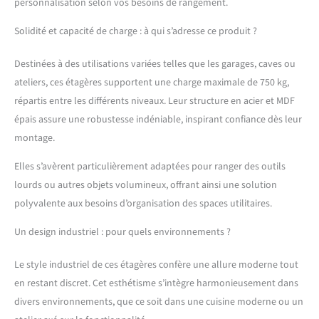
personnalisation selon vos besoins de rangement.
meubles de rangement,
les pièces sont reliées par
Solidité et capacité de charge : à qui s’adresse ce produit ?
des raccords. La hauteur
entre les planchees peut
Destinées à des utilisations variées telles que les garages, caves ou
être réglée de manière
flexible en fonction de vos
ateliers, ces étagères supportent une charge maximale de 750 kg,
affaires [Kit anti-
répartis entre les différents niveaux. Leur structure en acier et MDF
basculement] Le kit anti-
épais assure une robustesse indéniable, inspirant confiance dès leur
basculement permet de
montage.
fixer ces étagères charge
lourde au mur, plus stable
Elles s’avèrent particulièrement adaptées pour ranger des outils
pour une utilisation sûre
lourds ou autres objets volumineux, offrant ainsi une solution
polyvalente aux besoins d’organisation des spaces utilitaires.
Un design industriel : pour quels environnements ?
Le style industriel de ces étagères confère une allure moderne tout
en restant discret. Cet esthétisme s’intègre harmonieusement dans
divers environnements, que ce soit dans une cuisine moderne ou un