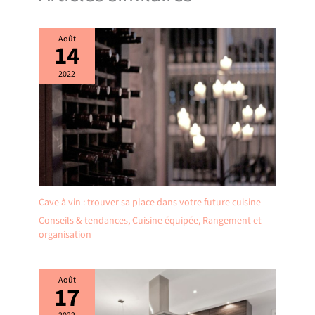
Août
14
2022
Cave à vin : trouver sa place dans votre future cuisine
Conseils & tendances
,
Cuisine équipée
,
Rangement et
organisation
Août
17