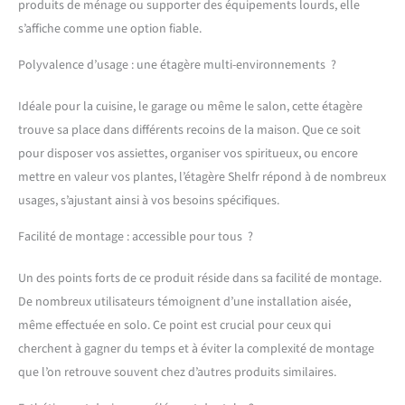
rangement cool -
produits de ménage ou supporter des équipements lourds, elle
s'accorde avec blanc, bois
s’affiche comme une option fiable.
& style nordique. Pour
cuisine ou salle de bain :
Polyvalence d’usage : une étagère multi-environnements ?
avec l'étagère métal
argenté, chaque chambre
Idéale pour la cuisine, le garage ou même le salon, cette étagère
aura un look moderne.
trouve sa place dans différents recoins de la maison. Que ce soit
TABLETTES & PIEDS
pour disposer vos assiettes, organiser vos spiritueux, ou encore
RÉGLABLES -
Compartimentage
mettre en valeur vos plantes, l’étagère Shelfr répond à de nombreux
variable - assez de place
usages, s’ajustant ainsi à vos besoins spécifiques.
pour provisions et
bouteilles. Dans la salle de
Facilité de montage : accessible pour tous ?
bains ou comme armoire
de stockage dans le garde-
Un des points forts de ce produit réside dans sa facilité de montage.
manger : s'adapte à tous
De nombreux utilisateurs témoignent d’une installation aisée,
les murs. PARFAIT POUR
même effectuée en solo. Ce point est crucial pour ceux qui
BALCON & JARDIN -
Comme étagère pour
cherchent à gagner du temps et à éviter la complexité de montage
plantes ou support pour
que l’on retrouve souvent chez d’autres produits similaires.
fleurs : idéal pour les
pièces humides. 74 cm de