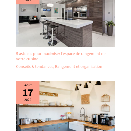
2022
5 astuces pour maximiser l’espace de rangement de
votre cuisine
Conseils & tendances
,
Rangement et organisation
Août
17
2022