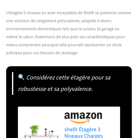
L’étagère 5 niveaux en acier inoxydable de Shelfr se présente comme
une solution de rangement polyvalente, adaptée à divers
environnements domestiques tels que la cuisine, le garage ou
même le salon. Examinons de plus près ses caractéristiques pour
mieux comprendre pourquoi elle pourrait représenter un choix
judicieux pour vos besoins de stockage.
Considérez cette étagère pour sa
robustesse et sa polyvalence.
shelfr Étagère 3
Niveaux Charges