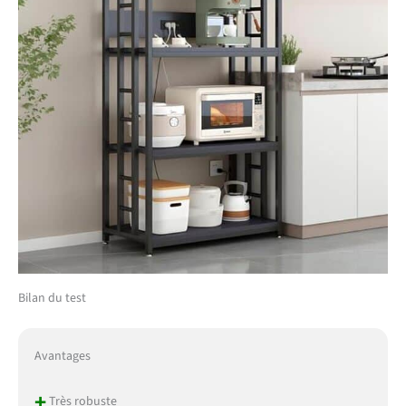
pour votre étagère de
boulangers avec roulettes
: avec un processus
d'assemblage simple et
tous les outils nécessaires
inclus, ce chariot pour
micro-ondes est facile à
installer, ce qui en fait un
ajout sans tracas à votre
cuisine ou espace de vie
【Assemblage et après-
vente】Avec des
instructions claires et une
structure simple,
l'installation est très
simple, de sorte que vous
Bilan du test
pouvez rapidement
l'assembler et commencer
à profiter de la
Avantages
commodité de ce support
à pain multifonctionnel.
+
Très robuste