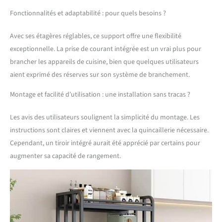
en panneaux de
Fonctionnalités et adaptabilité : pour quels besoins ?
particules, cette étagère
de boulangerie avec
Avec ses étagères réglables, ce support offre une flexibilité
armoire de rangement
exceptionnelle. La prise de courant intégrée est un vrai plus pour
peut supporter jusqu'à
45,4 kg par étagère,
brancher les appareils de cuisine, bien que quelques utilisateurs
assurant une fiabilité
aient exprimé des réserves sur son système de branchement.
durable pour vos besoins
de rangement de cuisine
Montage et facilité d’utilisation : une installation sans tracas ?
【Étagère de cuisson peu
encombrante avec design
Les avis des utilisateurs soulignent la simplicité du montage. Les
compact】Mesurant 64
instructions sont claires et viennent avec la quincaillerie nécessaire.
cm (L) x 40 cm (l) x 139,7
Cependant, un tiroir intégré aurait été apprécié par certains pour
cm (H), ce support de
micro-ondes est idéal
augmenter sa capacité de rangement.
pour les petites cuisines
ou les espaces restreints,
offrant un rangement
efficace de la cuisine sans
compromettre la capacité
Assemblage sans effort