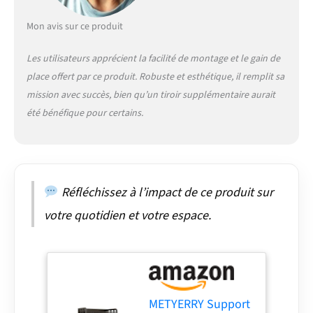
construction robuste :
fabriquée avec un cadre
Mon avis sur ce produit
en acier durable et des
étagères robustes en
Les utilisateurs apprécient la facilité de montage et le gain de
panneaux de particules,
place offert par ce produit. Robuste et esthétique, il remplit sa
cette étagère de
boulangerie avec
mission avec succès, bien qu’un tiroir supplémentaire aurait
armoire de rangement
été bénéfique pour certains.
peut supporter jusqu'à
45,4 kg par étagère,
assurant une fiabilité
durable pour vos
besoins de rangement
Réfléchissez à l’impact de ce produit sur
de cuisine 【Étagère de
cuisson peu
votre quotidien et votre espace.
encombrante avec
design compact】
Mesurant 64 cm (L) x 40
cm (l) x 139,7 cm (H), ce
support de micro-ondes
est idéal pour les petites
METYERRY Support
cuisines ou les espaces