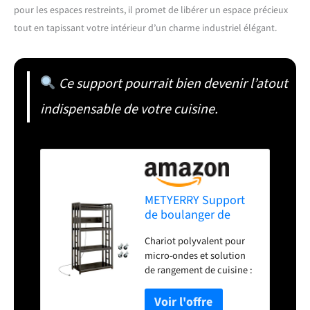
pour les espaces restreints, il promet de libérer un espace précieux
tout en tapissant votre intérieur d’un charme industriel élégant.
Ce support pourrait bien devenir l’atout
indispensable de votre cuisine.
METYERRY Support
de boulanger de
cuisine réglable à 4
Chariot polyvalent pour
niveaux avec prise de
micro-ondes et solution
courant, roues
de rangement de cuisine :
industrielles,
cette étagère de
support autoportant
boulangerie à 4 niveaux
pour four à micro-