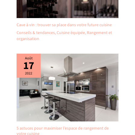
Cave à vin : trouver sa place dans votre future cuisine
Conseils & tendances
,
Cuisine équipée
,
Rangement et
organisation
Août
17
2022
5 astuces pour maximiser l’espace de rangement de
votre cuisine