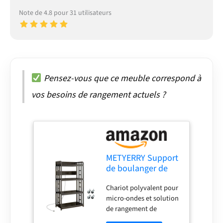
Note de 4.8 pour 31 utilisateurs
Pensez-vous que ce meuble correspond à
vos besoins de rangement actuels ?
METYERRY Support
de boulanger de
cuisine réglable à 4
Chariot polyvalent pour
niveaux avec prise
micro-ondes et solution
de courant, roues
de rangement de
industrielles,
cuisine : cette étagère
support