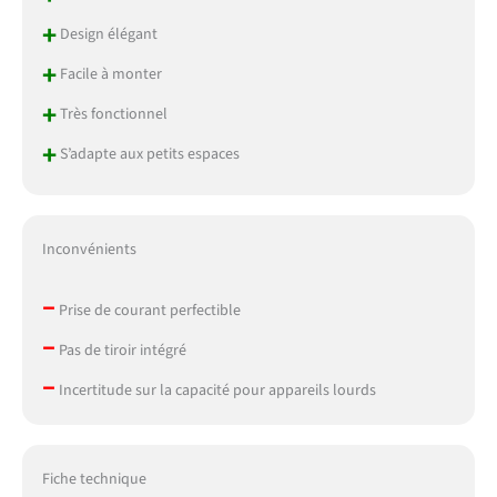
Si vous avez des
+
questions, veuillez nous
Design élégant
contacter
+
Facile à monter
immédiatement, nous
serons prêts à vous servir
+
Très fonctionnel
24 heures sur 24
+
S’adapte aux petits espaces
Inconvénients
–
Prise de courant perfectible
–
Pas de tiroir intégré
–
Incertitude sur la capacité pour appareils lourds
Fiche technique