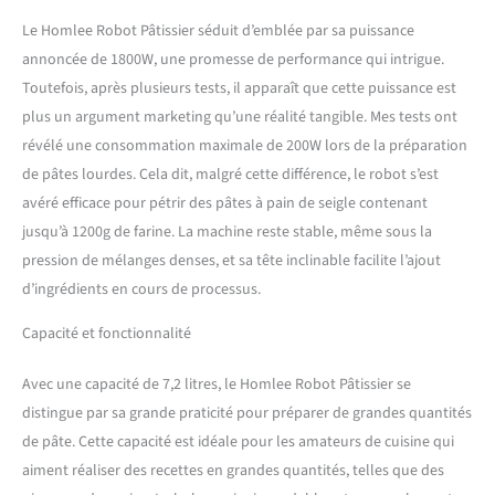
【Conception à Faible Bruit】Nous utilisons une
huile lubrifiante silencieuse (en utilisant la
Le Homlee Robot Pâtissier séduit d’emblée par sa puissance
meilleure huile lubrifiante silencieuse pour
annoncée de 1800W, une promesse de performance qui intrigue.
améliorer la réduction du bruit et la capacité de
Toutefois, après plusieurs tests, il apparaît que cette puissance est
lubrification) l'effet muet est inférieur à 65 dB. Que
ce soit tôt le matin ou le soir, le travail peut être
plus un argument marketing qu’une réalité tangible. Mes tests ont
effectué rapidement et silencieusement. Corps en
révélé une consommation maximale de 200W lors de la préparation
robuste et Design en font un objet déco dans la
de pâtes lourdes. Cela dit, malgré cette différence, le robot s’est
cuisine.C'est le mixeur parfait pour votre cuisine
avéré efficace pour pétrir des pâtes à pain de seigle contenant
et un excellent cadeau pour les amis et la famille.
jusqu’à 1200g de farine. La machine reste stable, même sous la
【Extrêmement Stable et Sûr】la ventouse en
silicone souple et antidérapante garantit que le
pression de mélanges denses, et sa tête inclinable facilite l’ajout
robot culinaire reste stable pendant le
d’ingrédients en cours de processus.
fonctionnement, absorbe le bruit tout en
protégeant le comptoir de la cuisine des rayures et
Capacité et fonctionnalité
dispose d'un ressort en acier hautement élastique
intégré (il est laborieux de utilisation sans ressort).
Avec une capacité de 7,2 litres, le Homlee Robot Pâtissier se
Toutes les machines sont conformes aux tests
distingue par sa grande praticité pour préparer de grandes quantités
ROHS/REACH/PAHS/LFGB/DGCCRF/ITALY/FDA et
autres tests environnementaux, chimiques et
de pâte. Cette capacité est idéale pour les amateurs de cuisine qui
alimentaires. 【Facile à Utiliser et à Nettoyer】Le
aiment réaliser des recettes en grandes quantités, telles que des
batteur électrique de cuisine comprend 3