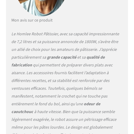
silicone souple et antidérapante garantit que le
robot culinaire reste stable pendant le
fonctionnement, absorbe le bruit tout en
protégeant le comptoir de la cuisine des rayures et
Mon avis sur ce produit
dispose d'un ressort en acier hautement élastique
intégré (il est laborieux de utilisation sans ressort).
Le Homlee Robot Pâtissier, avec sa capacité impressionnante
Toutes les machines sont conformes aux tests
de 7,2 litres et sa puissance annoncée de 1800W, s’avère être
ROHS/REACH/PAHS/LFGB/DGCCRF/ITALY/FDA et
un allié de choix pour les amateurs de pâtisserie. J’apprécie
autres tests environnementaux, chimiques et
alimentaires. 【Facile à Utiliser et à Nettoyer】Le
particulièrement sa
grande capacité
et sa
qualité de
batteur électrique de cuisine comprend 3
fabrication
qui permettent de préparer divers plats avec
accessoires pour fouet, batteur, crochet et
aisance. Les accessoires fournis facilitent l’adaptation à
mélangeur (Remplacement permanent et gratuit
différentes recettes, et sa stabilité est renforcée par des
des anciens accessoires ).Les crochets et le bol en
acier lnoxydable peuvent être retirés séparément
ventouses efficaces. Toutefois, quelques bémols se
et utilisés directement dans le lave-vaisselle pour
manifestent, notamment le crochet qui ne touche pas
un nettoyage facile. De plus, avec une protection
entièrement le fond du bol, ainsi qu’une
odeur de
contre les éclaboussures, il vous aide à ajouter des
caoutchouc
à haute vitesse. Bien que la puissance semble
ingrédients sans déranger. Les accessoires de
mélange vont au lave-vaisselle. 【Certification de
légèrement exagérée, le robot assure un pétrissage efficace
sécurité & service après-vente】Nos produits ont
même pour les pâtes lourdes. Le design est globalement
passé les certifications CE, GS et LFGB. Si vous