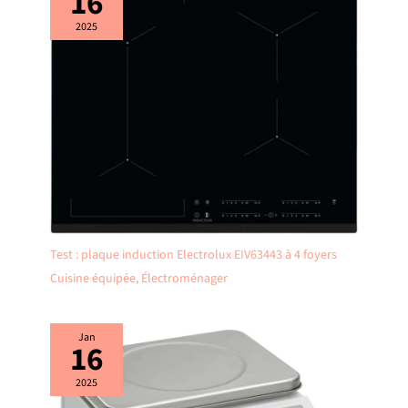
16
2025
Test : plaque induction Electrolux EIV63443 à 4 foyers
Cuisine équipée
,
Électroménager
Jan
16
2025