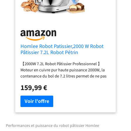
Homlee Robot Patissier,2000 W Robot
Pâtissier 7.2L Robot Pétrin
Professionnel,Bol Acier
【2000W 7.2L Robot Pâtissier Professionnel 】
Inoxydable,Fouet,Batteur,Crochet,Pare-
Moteur en cuivre pur haute puissance 2000W, la
éclaboussures 6+P Vitesses
contenance du bol de 7.2 litres permet de ne pas
être limité dans les préparations et le moteur
159,99 €
puissant permet de tout faire, rotation et
révolution forment une trajectoire planétaire de
360º ,la formation du film est plus rapide,
l'agitation est plus uniforme et plus délicate. Vous
pouvez facilement cuire des
gâteaux,pains,biscuits,pizzas, muffins,pour
réaliser les préparations de pâtes les plus lourdes
Performances et puissance du robot pâtissier Homlee