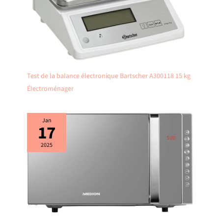
Test de la balance électronique Bartscher A300118 15 kg
Électroménager
Jan
17
2025