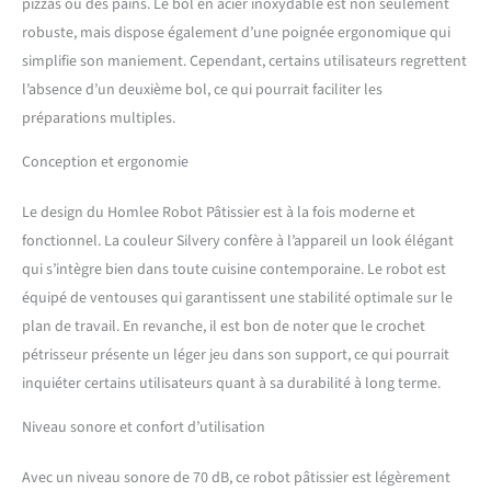
pizzas ou des pains. Le bol en acier inoxydable est non seulement
accessoires pour fouet, batteur, crochet et
robuste, mais dispose également d’une poignée ergonomique qui
mélangeur (Remplacement permanent et gratuit
simplifie son maniement. Cependant, certains utilisateurs regrettent
des anciens accessoires ).Les crochets et le bol en
acier lnoxydable peuvent être retirés séparément
l’absence d’un deuxième bol, ce qui pourrait faciliter les
et utilisés directement dans le lave-vaisselle pour
préparations multiples.
un nettoyage facile. De plus, avec une protection
contre les éclaboussures, il vous aide à ajouter des
Conception et ergonomie
ingrédients sans déranger. Les accessoires de
mélange vont au lave-vaisselle. 【Certification de
Le design du Homlee Robot Pâtissier est à la fois moderne et
sécurité & service après-vente】Nos produits ont
fonctionnel. La couleur Silvery confère à l’appareil un look élégant
passé les certifications CE, GS et LFGB. Si vous
rencontrez des problèmes lors de l'utilisation du
qui s’intègre bien dans toute cuisine contemporaine. Le robot est
mélangeur, veuillez nous contacter
équipé de ventouses qui garantissent une stabilité optimale sur le
immédiatement, la satisfaction du client est
plan de travail. En revanche, il est bon de noter que le crochet
toujours notre objectif.
pétrisseur présente un léger jeu dans son support, ce qui pourrait
inquiéter certains utilisateurs quant à sa durabilité à long terme.
Niveau sonore et confort d’utilisation
Avec un niveau sonore de 70 dB, ce robot pâtissier est légèrement