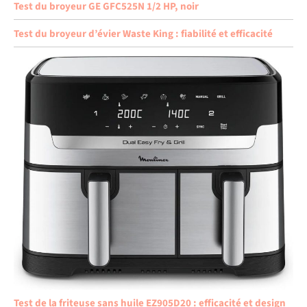
Test du broyeur GE GFC525N 1/2 HP, noir
Test du broyeur d’évier Waste King : fiabilité et efficacité
Test de la friteuse sans huile EZ905D20 : efficacité et design