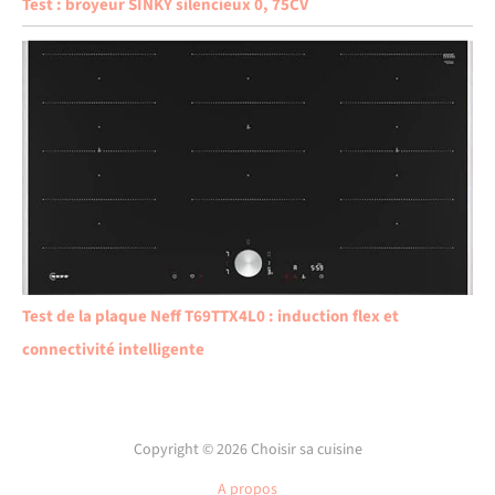
Test : broyeur SINKY silencieux 0, 75CV
Test de la plaque Neff T69TTX4L0 : induction flex et
connectivité intelligente
Copyright © 2026 Choisir sa cuisine
A propos