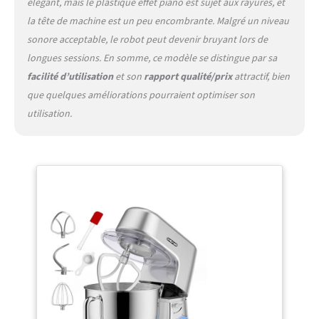
élégant, mais le plastique effet piano est sujet aux rayures, et
rencontrez des problèmes lors de l'utilisation du
la tête de machine est un peu encombrante. Malgré un niveau
mélangeur, veuillez nous contacter
immédiatement, la satisfaction du client est
sonore acceptable, le robot peut devenir bruyant lors de
toujours notre objectif.
longues sessions. En somme, ce modèle se distingue par sa
facilité d’utilisation
et son
rapport qualité/prix
attractif, bien
que quelques améliorations pourraient optimiser son
utilisation.