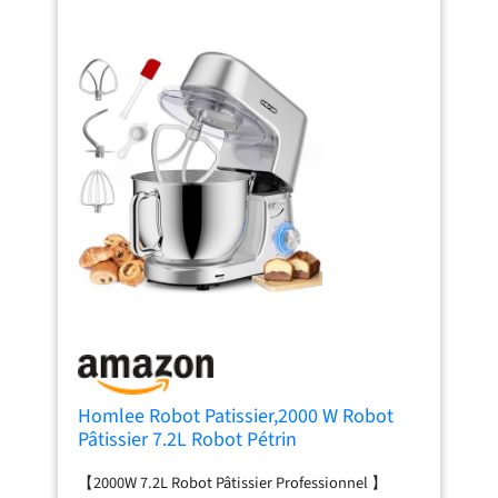
Homlee Robot Patissier,2000 W Robot
Pâtissier 7.2L Robot Pétrin
Professionnel,Bol Acier
【2000W 7.2L Robot Pâtissier Professionnel 】
Inoxydable,Fouet,Batteur,Crochet,Pare-