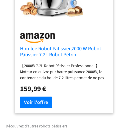
Homlee Robot Patissier,2000 W Robot
Pâtissier 7.2L Robot Pétrin
Professionnel,Bol Acier
【2000W 7.2L Robot Pâtissier Professionnel 】
Inoxydable,Fouet,Batteur,Crochet,Pare-
Moteur en cuivre pur haute puissance 2000W, la
éclaboussures 6+P Vitesses
contenance du bol de 7.2 litres permet de ne pas
être limité dans les préparations et le moteur
159,99 €
puissant permet de tout faire, rotation et
révolution forment une trajectoire planétaire de
360º ,la formation du film est plus rapide,
l'agitation est plus uniforme et plus délicate. Vous
pouvez facilement cuire des
gâteaux,pains,biscuits,pizzas, muffins,pour
réaliser les préparations de pâtes les plus lourdes
Découvrez d’autres robots pâtissiers