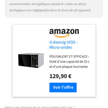
la confiance et la
consommation énergétique classée A+ reste un atout
tranquillité d'esprit pour
une utilisation prolongée et
écologique non négligeable dans le choix de cet appareil.
fiable.
H.Koenig VIO9 –
Micro‑ondes
multifonction, 25L,
POLYVALENT ET EFFICACE :
1000W, Plateau
Doté d'une capacité de 25 L
tournant 27cm, 10
et d'une plaque tournante
modes de cuisson,
de 27 cm, ce micro-ondes
Décongélation
129,90 €
offre un espace généreux
Express, Minuterie
pour une cuisson uniforme.
jusqu’à 30 min, Ecran
Avec ses 10 modes de
LCD, Design miroir noir
cuisson, incluant 6 niveaux
de chauffe, décongélation,
grill et cuisson combinée, il
répond à tous vos besoins
Découvrez d’autres fours micro-ondes grill 2 en 1