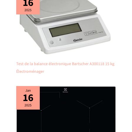
16
2025
Test de la balance électronique Bartscher A300118 15 kg
Électroménager
Jan
16
2025