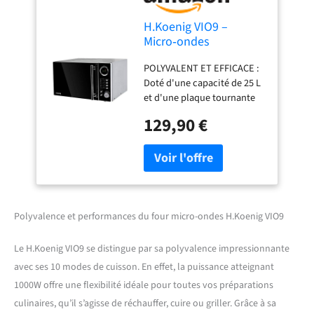
H.Koenig VIO9 –
Micro‑ondes
multifonction, 25L,
POLYVALENT ET EFFICACE :
1000W, Plateau
Doté d'une capacité de 25 L
tournant 27cm, 10
et d'une plaque tournante
modes de cuisson,
de 27 cm, ce micro-ondes
Décongélation
129,90 €
offre un espace généreux
Express, Minuterie
pour une cuisson uniforme.
jusqu’à 30 min, Ecran
Avec ses 10 modes de
LCD, Design miroir noir
cuisson, incluant 6 niveaux
de chauffe, décongélation,
grill et cuisson combinée, il
répond à tous vos besoins
Polyvalence et performances du four micro-ondes H.Koenig VIO9
culinaires. ELEGANT ET
PRATIQUE : Sa porte effet
Le H.Koenig VIO9 se distingue par sa polyvalence impressionnante
miroir et son corps en acier
avec ses 10 modes de cuisson. En effet, la puissance atteignant
inoxydable ajoutent une
1000W offre une flexibilité idéale pour toutes vos préparations
touche de modernité à votre
cuisine. L'écran LCD avec
culinaires, qu’il s’agisse de réchauffer, cuire ou griller. Grâce à sa