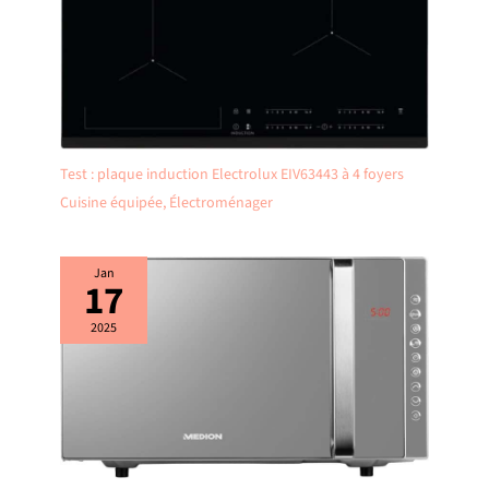
Test : plaque induction Electrolux EIV63443 à 4 foyers
Cuisine équipée
,
Électroménager
Jan
17
2025