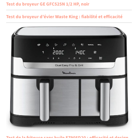
Test du broyeur GE GFC525N 1/2 HP, noir
Test du broyeur d’évier Waste King : fiabilité et efficacité
Test de la friteuse sans huile EZ905D20 : efficacité et design