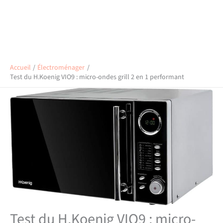
Accueil
Électroménager
Test du H.Koenig VIO9 : micro-ondes grill 2 en 1 performant
Test du H.Koenig VIO9 : micro-