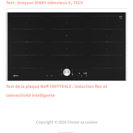
Test : broyeur SINKY silencieux 0, 75CV
Test de la plaque Neff T69TTX4L0 : induction flex et
connectivité intelligente
Copyright © 2026 Choisir sa cuisine