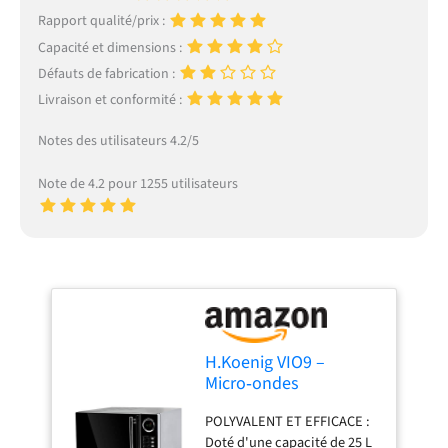
Rapport qualité/prix :
Capacité et dimensions :
Défauts de fabrication :
Livraison et conformité :
Notes des utilisateurs 4.2/5
Note de 4.2 pour 1255 utilisateurs
H.Koenig VIO9 –
Micro‑ondes
multifonction, 25L,
POLYVALENT ET EFFICACE :
1000W, Plateau
Doté d'une capacité de 25 L
tournant 27cm, 10