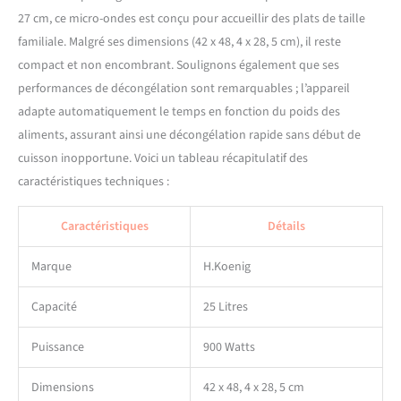
ETENDUE DE 2 ANS :
27 cm, ce micro-ondes est conçu pour accueillir des plats de taille
Bénéficiez d'une garantie
familiale. Malgré ses dimensions (42 x 48, 4 x 28, 5 cm), il reste
étendue de 2 ans,
compact et non encombrant. Soulignons également que ses
accompagnée d'un atelier
performances de décongélation sont remarquables ; l’appareil
SAV en France, offrant ainsi
la confiance et la
adapte automatiquement le temps en fonction du poids des
tranquillité d'esprit pour
aliments, assurant ainsi une décongélation rapide sans début de
une utilisation prolongée et
cuisson inopportune. Voici un tableau récapitulatif des
fiable.
caractéristiques techniques :
Caractéristiques
Détails
Marque
H.Koenig
Capacité
25 Litres
Puissance
900 Watts
Dimensions
42 x 48, 4 x 28, 5 cm