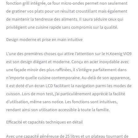
programmation
fonction grill intégrée, ce four micro-ondes permet non seulement
électronique facilite la
de gratiner vos plats pour un résultat croustillant mais également
sélection des modes de
de maintenir la tendresse des aliments. Il saura séduire ceux qui
cuisson et la configuration
privilégient une cuisine rapide sans compromis sur la qualité.
des temps de cuisson.
PERFORMANCE AVANCEE :
Design moderne et prise en main intuitive
Avec une puissance micro-
ondes de 900 W et une
puissance de grill de 1000 W,
L’une des premières choses qui attire l’attention sur le H.Koenig VIO9
ce micro-ondes assure une
est son design élégant et moderne. Conçu en acier inoxydable avec
cuisson rapide et efficace
une façade miroir des plus raffinées, il s’intègre parfaitement dans
pour des résultats
n’importe quelle cuisine contemporaine. Au-delà de son apparence,
parfaitement cuits.
CONTROLE PRECIS ET
il est doté d’un écran LCD facilitant la navigation parmi les modes de
FACILE : La possibilité de
cuisson. Lors de mon test, j’ai particulièrement apprécié la facilité
choisir le mode de cuisson
d’utilisation, même sans notice. Les fonctions sont intuitives,
et de programmer l'heure
rendant ainsi son utilisation accessible à toute la famille.
vous donne un contrôle
total sur vos préparations
Efficacité et capacités techniques en détail
culinaires que ce soit pour
décongeler, griller ou cuire
Avec une capacité généreuse de 25 litres et un plateau tournant de
vos aliments. GARANTIE