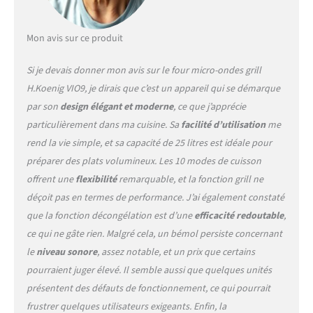
Avec une puissance micro-
ondes de 900 W et une
puissance de grill de 1000 W,
Mon avis sur ce produit
ce micro-ondes assure une
cuisson rapide et efficace
Si je devais donner mon avis sur le four micro-ondes grill
pour des résultats
H.Koenig VIO9, je dirais que c’est un appareil qui se démarque
parfaitement cuits.
par son
design élégant et moderne
, ce que j’apprécie
CONTROLE PRECIS ET
FACILE : La possibilité de
particulièrement dans ma cuisine. Sa
facilité d’utilisation
me
choisir le mode de cuisson
rend la vie simple, et sa capacité de 25 litres est idéale pour
et de programmer l'heure
préparer des plats volumineux. Les 10 modes de cuisson
vous donne un contrôle
offrent une
flexibilité
remarquable, et la fonction grill ne
total sur vos préparations
culinaires que ce soit pour
déçoit pas en termes de performance. J’ai également constaté
décongeler, griller ou cuire
que la fonction décongélation est d’une
efficacité redoutable
,
vos aliments. GARANTIE
ce qui ne gâte rien. Malgré cela, un bémol persiste concernant
ETENDUE DE 2 ANS :
le
niveau sonore
, assez notable, et un prix que certains
Bénéficiez d'une garantie
étendue de 2 ans,
pourraient juger élevé. Il semble aussi que quelques unités
accompagnée d'un atelier
présentent des défauts de fonctionnement, ce qui pourrait
SAV en France, offrant ainsi
frustrer quelques utilisateurs exigeants. Enfin, la