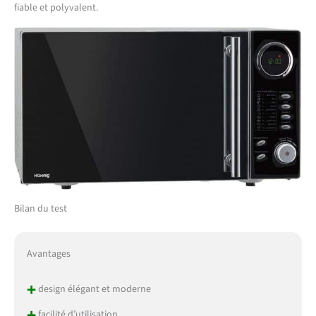
fiable et polyvalent.
Bilan du test
Avantages
+
design élégant et moderne
+
facilité d’utilisation