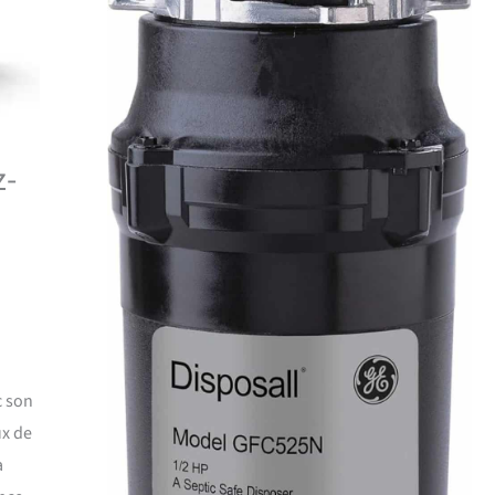
z-
c son
ux de
a