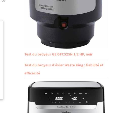
ance
Test du broyeur GE GFC525N 1/2 HP, noir
Test du broyeur d’évier Waste King : fiabilité et
efficacité