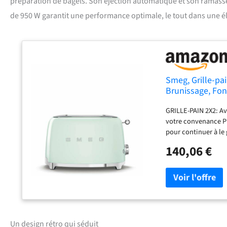
préparation de bagels. Son éjection automatique et son ramasse-
de 950 W garantit une performance optimale, le tout dans une élé
Smeg, Grille-pa
Brunissage, Fon
Automatique du 
GRILLE-PAIN 2X2: Av
votre convenance P
pour continuer à le
souhaitez griller, 
140,06 €
centrage automatiqu
un brunissage par
grillage sélectionn
retirer en toute s
style légèrement rét
Un design rétro qui séduit