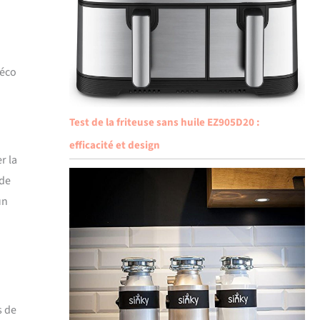
déco
Test de la friteuse sans huile EZ905D20 :
efficacité et design
r la
 de
un
s de