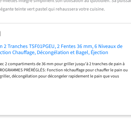
miettes intégré simplifient son utilisation au quotidien. Sa puiss
gante teinte vert pastel qui rehaussera votre cuisine.
in 2 Tranches TSF01PGEU, 2 Fentes 36 mm, 6 Niveaux de
ction Chauffage, Décongélation et Bagel, Éjection
Pain, Ramasse Miettes, 950 W, Vert Pastel
ec 2 compartiments de 36 mm pour griller jusqu'à 2 tranches de pain à
ROGRAMMES PRÉRÉGLÉS: Fonction réchauffage pour chauffer le pain ou
 griller, décongélation pour décongeler rapidement le pain que vous
bagel pour dorer une seule face du pain GRANDS COMPARTIMENTS: Le
e des tranches de pain à l'intérieur des grands compartiments permet
faitement homogène ÉJECTION AUTOMATIQUE: Une fois le temps de
é terminé, les tranches sont automatiquement éjectées afin de pouvoir les
écurité PERFORMANCE ET STYLE: Avec son mélange de technologie et de
ro, le grille-pain Smeg rend chaque instant en cuisine plus spécial