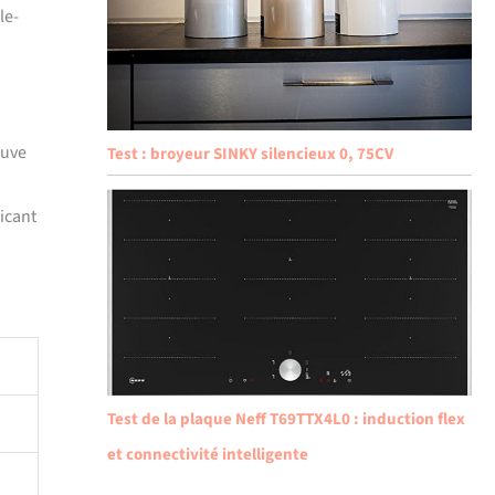
le-
ouve
Test : broyeur SINKY silencieux 0, 75CV
ricant
Test de la plaque Neff T69TTX4L0 : induction flex
et connectivité intelligente