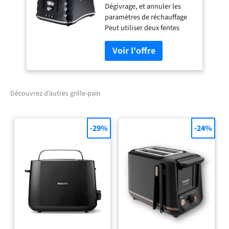
Dégivrage, et annuler les
paramètres de réchauffage
Peut utiliser deux fentes
indépendamment Contrôle
de brunissement variable
Position la plus haute pour
un retrait facile des petites
tranches Nombre
d'emplacements: 4
Découvrez d’autres grille-pain
-29%
-24%