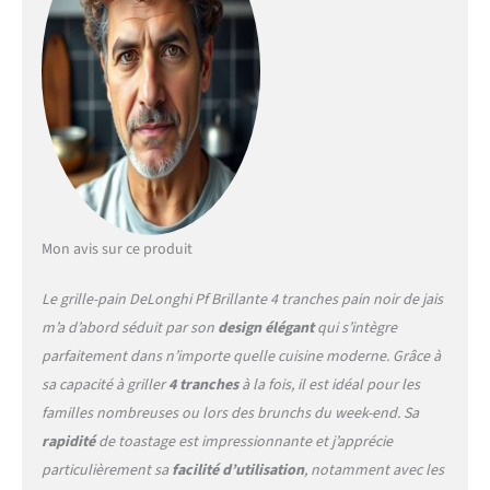
Mon avis sur ce produit
Le grille-pain DeLonghi Pf Brillante 4 tranches pain noir de jais
m’a d’abord séduit par son
design élégant
qui s’intègre
parfaitement dans n’importe quelle cuisine moderne. Grâce à
sa capacité à griller
4 tranches
à la fois, il est idéal pour les
familles nombreuses ou lors des brunchs du week-end. Sa
rapidité
de toastage est impressionnante et j’apprécie
particulièrement sa
facilité d’utilisation
, notamment avec les