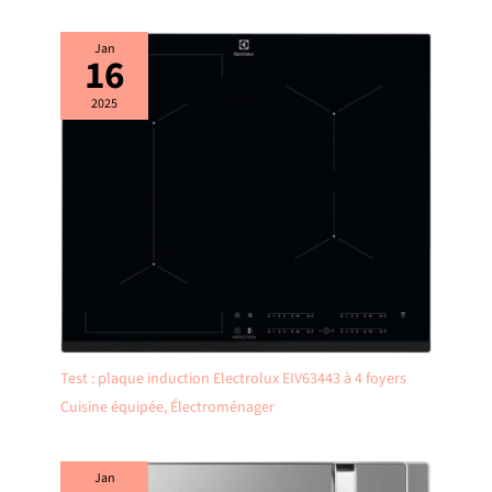
Jan
16
2025
Test : plaque induction Electrolux EIV63443 à 4 foyers
Cuisine équipée
,
Électroménager
Jan