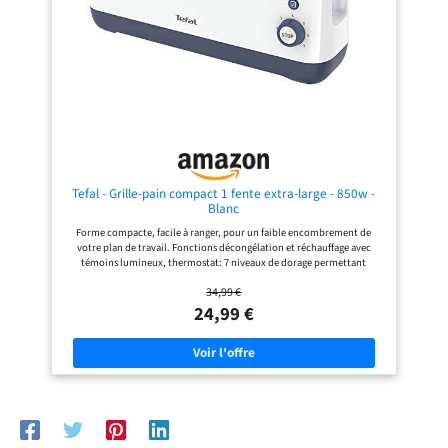
entre les utilisations
Tefal - Grille-pain compact 1 fente extra-large - 850w -
Blanc
Forme compacte, facile à ranger, pour un faible encombrement de
votre plan de travail. Fonctions décongélation et réchauffage avec
témoins lumineux, thermostat: 7 niveaux de dorage permettant
d'obtenir la qualité de grillage souhaité 1 longue fente largeur variable,
34,99 €
idéale pour griller toasts et baguettes Tiroir ramasse-miette Latéral
pour nettoyer facilement votre grille pain Remontée extra-haute: pour
24,99 €
retirer facilement votre toast même les plus petites tranches.