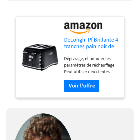
DeLonghi Pf Brillante 4
tranches pain noir de
jais
Dégivrage, et annuler les
paramètres de réchauffage
Peut utiliser deux fentes
indépendamment Contrôle
de brunissement variable
Position la plus haute pour
un retrait facile des petites
tranches Nombre
d'emplacements: 4