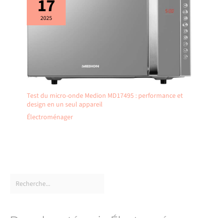
17
2025
Test du micro-onde Medion MD17495 : performance et
design en un seul appareil
Électroménager