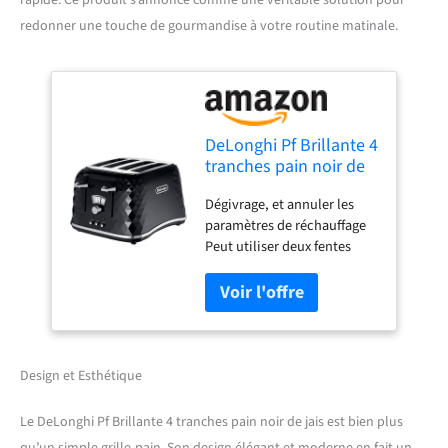
rapide. Ce produit s’annonce comme une véritable solution pour
redonner une touche de gourmandise à votre routine matinale.
DeLonghi Pf Brillante 4
tranches pain noir de
jais
Dégivrage, et annuler les
paramètres de réchauffage
Peut utiliser deux fentes
indépendamment Contrôle
de brunissement variable
Position la plus haute pour
un retrait facile des petites
tranches Nombre
d'emplacements: 4
Design et Esthétique
Le DeLonghi Pf Brillante 4 tranches pain noir de jais est bien plus