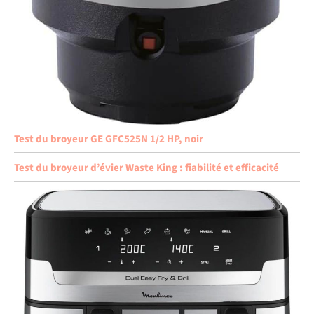
Test du broyeur GE GFC525N 1/2 HP, noir
Test du broyeur d’évier Waste King : fiabilité et efficacité