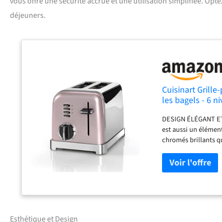
vous offre une sécurité accrue et une utilisation simplifiée. Optez 
déjeuners.
Cuisinart Grille
les bagels - 6 n
Remontée maxim
DESIGN ÉLÉGANT ET C
est aussi un élément
chromés brillants q
DURER : ce grille-p
toast. De plus, sa su
les miettes tenace
détrempés ou brûlés
totalement le degré
chaque fois. DE LA
artisanal aux bagels
Esthétique et Design