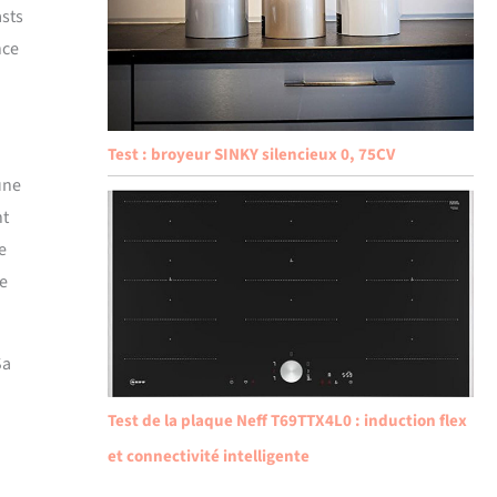
asts
nce
Test : broyeur SINKY silencieux 0, 75CV
une
nt
e
ce
Sa
Test de la plaque Neff T69TTX4L0 : induction flex
et connectivité intelligente