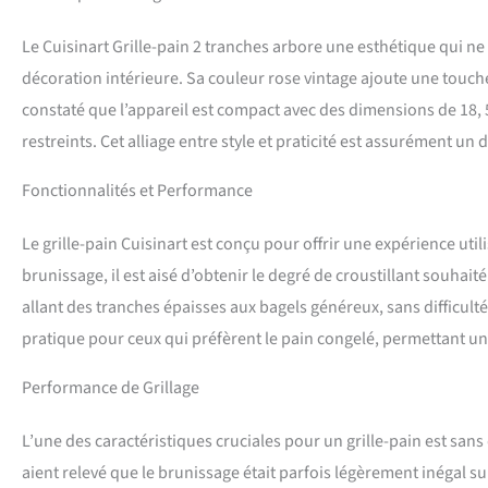
de froissement, mai
PUISSANT : parfait p
Le Cuisinart Grille-pain 2 tranches arbore une esthétique qui 
est peut-être petit,
Amateur de bagels ? 
décoration intérieure. Sa couleur rose vintage ajoute une touche
tranches vous convi
constaté que l’appareil est compact avec des dimensions de 18, 5 x
aviez un magicien d
restreints. Cet alliage entre style et praticité est assurément un
Fonctionnalités et Performance
Le grille-pain Cuisinart est conçu pour offrir une expérience util
brunissage, il est aisé d’obtenir le degré de croustillant souhait
allant des tranches épaisses aux bagels généreux, sans difficult
pratique pour ceux qui préfèrent le pain congelé, permettant u
Performance de Grillage
L’une des caractéristiques cruciales pour un grille-pain est sans
aient relevé que le brunissage était parfois légèrement inégal sur