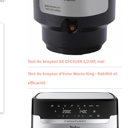
its-
Test du broyeur GE GFC525N 1/2 HP, noir
Test du broyeur d’évier Waste King : fiabilité et
efficacité