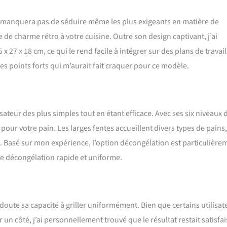
s des aliments parfaitement grillés, à chaque fois. COMPACT MAIS
our les cuisines dont l'espace de travail est limité, cet appareil compact
ne manquera pas de séduire même les plus exigeants en matière de
 mais il a toute la puissance nécessaire pour griller. MULTI FONCTIONS :
Vous êtes pressé de décongeler ? Besoin de réchauffer ? Ce grille-pain 2
 de charme rétro à votre cuisine. Outre son design captivant, j’ai
endra parfaitement grâce à ses fonctions multiples. C'est comme si vous
 27 x 18 cm, ce qui le rend facile à intégrer sur des plans de travail
u petit-déjeuner dans votre maison.
 des points forts qui m’aurait fait craquer pour ce modèle.
isateur des plus simples tout en étant efficace. Avec ses six niveaux 
é pour votre pain. Les larges fentes accueillent divers types de pains,
é. Basé sur mon expérience, l’option décongélation est particulière
ne décongélation rapide et uniforme.
 doute sa capacité à griller uniformément. Bien que certains utilisat
 un côté, j’ai personnellement trouvé que le résultat restait satisfai