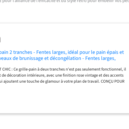
pour l’alliance de l’efficacité et du style rétro pour embellir vos pet
-pain 2 tranches - Fentes larges, idéal pour le pain épais et
iveaux de brunissage et décongélation - Fentes larges,
ale - Rose vintage
HIC : Ce grille-pain à deux tranches n'est pas seulement fonctionnel, il
 de décoration intérieure, avec une finition rose vintage et des accents
ui ajoutent une touche de glamour à votre plan de travail. CONÇU POUR
ain robuste en acier inoxydable peut répondre à toutes vos envies de
rface lisse le rend facile à nettoyer - plus besoin de se battre pour enlever
s ! GRILLEZ COMME VOUS LE SOUHAITEZ : Dites adieu aux toasts
 - avec 6 niveaux de brunissage entièrement réglables, vous contrôlez
 de croustillance ou de dorure de votre pain, pour un toast optimal à
 PLACE POUR TOUS LES TYPES DE PAINS : Des tranches épaisses de pain
 copieux, ce grille-pain à fente large peut tout gérer. Plus d'écrasement ni