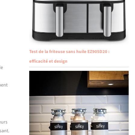
Test de la friteuse sans huile EZ905D20 :
efficacité et design
de
ment
eurs
sant.