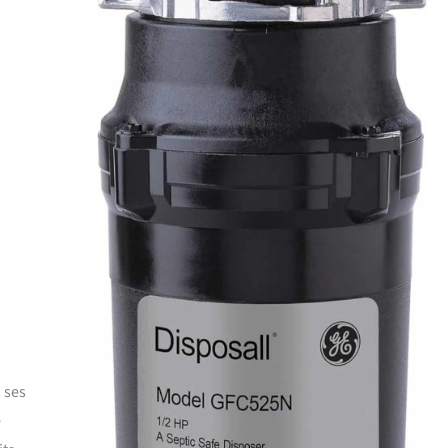
à ses
e