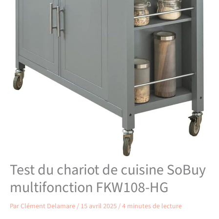
Test du chariot de cuisine SoBuy
multifonction FKW108-HG
Par
Clément Delamare
/
15 avril 2025
/
4 minutes de lecture