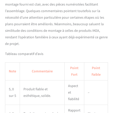
ET STABILITÉ] Grâce à ses
montage fourni est clair, avec des pièces numérotées facilitant
quatre roues solides, dont
deux avec freins de sécurité,
l’assemblage. Quelques commentaires pointent toutefois sur la
ce chariot de cuisine se
nécessité d’une attention particulière pour certaines étapes où les
déplace aisément tout en
plans pourraient être améliorés. Néanmoins, beaucoup saluent la
offrant une stabilité
similitude des conditions de montage à celles de produits IKEA,
optimale. Utilisez-le comme
ilot de cuisine mobile ou
rendant l’opération familière à ceux ayant déjà expérimenté ce genre
desserte à roulettes cuisine
de projet.
pour un rangement pratique
et sécurisé [MONTAGE
Tableau comparatif d’avis
FACILE] Ce meuble à
roulettes est livré avec des
Point
Point
instructions claires pour un
Note
Commentaire
montage rapide et facile.
Fort
Faible
Idéal pour créer
instantanément un espace
Aspect
5, 0
Produit fiable et
de rangement
et
–
supplémentaire dans votre
sur 5
esthétique, solide.
fiabilité
cuisine
Rapport