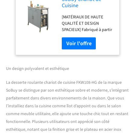
Cuisine
Multifonctionnel avec
[MATÉRIAUX DE HAUTE
Plateau en Acier
QUALITÉ ET DESIGN
Inoxydable - Tiroirs et
SPACIEUX] Fabriqué à partir
Placard, Étagère
d'acier inox de haute
Latérale, Idéal pour
qualité, de MDF durable et
Rangement Cuisine et
de panneaux de particules,
Meuble à roulettes
ce meuble de cuisine allie
Gris 107 x 46 x 94 cm
robustesse et élégance. Ses
FKW108-HG
dimensions généreuses (107
Un design polyvalent et esthétique
x 46 x 94 cm) et sa capacité
de charge de 75 kg en font
La desserte roulante chariot de cuisine FKW108-HG de la marque
une solution idéale pour
SoBuy se distingue par son esthétique sobre et moderne, s’intégrant
organiser efficacement
parfaitement dans divers environnements de la maison. Que vous
votre cuisine [RANGEMENT
POLYVALENT ET
l’installiez dans la cuisine comme îlot d’appoint ou dans le salon
FONCTIONNEL] Ce chariot
comme meuble utilitaire, elle ajoute une touche chic tout en restant
de cuisine est équipé d'un
fonctionnelle. Plusieurs utilisateurs ont apprécié son côté
plan de travail cuisine en
esthétique, notant que la finition grise et le plateau en acier inox
inox, de deux tiroirs