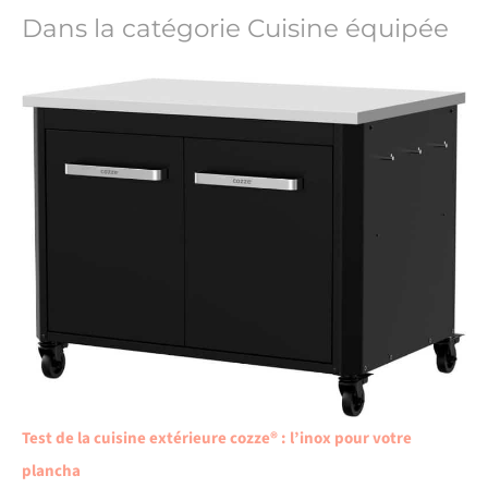
Dans la catégorie Cuisine équipée
Test de la cuisine extérieure cozze® : l’inox pour votre
plancha