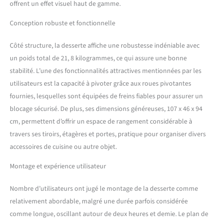
spacieux et d'un placard
offrent un effet visuel haut de gamme.
avec étagères réglables pour
Conception robuste et fonctionnelle
un rangement optimal de
vos ustensiles et provisions.
Parfait pour les petites
Côté structure, la desserte affiche une robustesse indéniable avec
cuisines ou comme ilot
un poids total de 21, 8 kilogrammes, ce qui assure une bonne
central cuisine pour plus
stabilité. L’une des fonctionnalités attractives mentionnées par les
d'espace [SOLUTION
utilisateurs est la capacité à pivoter grâce aux roues pivotantes
MODERNE ET GAIN DE
PLACE] Son design épuré et
fournies, lesquelles sont équipées de freins fiables pour assurer un
ses roulettes permettent
blocage sécurisé. De plus, ses dimensions généreuses, 107 x 46 x 94
d'intégrer facilement ce
cm, permettent d’offrir un espace de rangement considérable à
chariot dans toutes les
travers ses tiroirs, étagères et portes, pratique pour organiser divers
configurations de cuisine.
Idéal comme surface de
accessoires de cuisine ou autre objet.
travail ou desserte à
Montage et expérience utilisateur
roulettes pour un meuble
cuisine mobile, il s'adapte
aussi comme desserte
Nombre d’utilisateurs ont jugé le montage de la desserte comme
exterieur pour vos repas en
relativement abordable, malgré une durée parfois considérée
plein air [MOBILITÉ FACILE
comme longue, oscillant autour de deux heures et demie. Le plan de