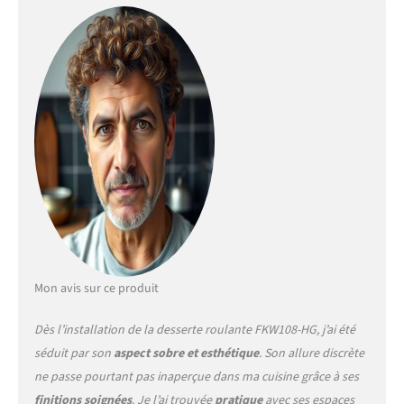
x 46 x 94 cm) et sa capacité
de charge de 75 kg en font
une solution idéale pour
organiser efficacement
votre cuisine [RANGEMENT
POLYVALENT ET
FONCTIONNEL] Ce chariot
de cuisine est équipé d'un
plan de travail cuisine en
inox, de deux tiroirs
spacieux et d'un placard
avec étagères réglables pour
un rangement optimal de
vos ustensiles et provisions.
Parfait pour les petites
Mon avis sur ce produit
cuisines ou comme ilot
central cuisine pour plus
Dès l’installation de la desserte roulante FKW108-HG, j’ai été
d'espace [SOLUTION
séduit par son
aspect sobre et esthétique
. Son allure discrète
MODERNE ET GAIN DE
ne passe pourtant pas inaperçue dans ma cuisine grâce à ses
PLACE] Son design épuré et
ses roulettes permettent
finitions soignées
. Je l’ai trouvée
pratique
avec ses espaces