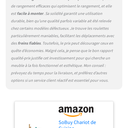
d'intégrer facilement ce
de rangement efficaces qui optimisent le rangement, et elle
chariot dans toutes les
est
facile à monter
. Sa solidité garantit une utilisation
configurations de cuisine.
durable, bien qu’une qualité parfois variable ait été relevée
Idéal comme surface de
travail ou desserte à
chez certains modèles défectueux. Je trouve les roulettes
roulettes pour un meuble
particulièrement maniables, facilitant les déplacements avec
cuisine mobile, il s'adapte
des
freins fiables
. Toutefois, le prix peut décourager ceux en
aussi comme desserte
quête d’économies. Malgré cela, je pense que le bon rapport
exterieur pour vos repas en
plein air [MOBILITÉ FACILE
qualité-prix justifie cet investissement pour qui cherche un
ET STABILITÉ] Grâce à ses
meuble à la fois fonctionnel et esthétique. Mon conseil :
quatre roues solides, dont
prévoyez du temps pour la livraison, et préférez d’autres
deux avec freins de sécurité,
options si un service client réactif est essentiel pour vous.
ce chariot de cuisine se
déplace aisément tout en
offrant une stabilité
optimale. Utilisez-le comme
ilot de cuisine mobile ou
desserte à roulettes cuisine
pour un rangement pratique
SoBuy Chariot de
et sécurisé [MONTAGE