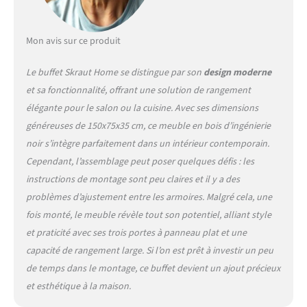
moins de 30 kgs et mesurent
moins de 120cm. Garantie :
Les produits Skraut Home
Mon avis sur ce produit
sont garantis 2 ans et
bénéficient d'un excellent
Le buffet Skraut Home se distingue par son
design moderne
service après-vente, avec un
et sa fonctionnalité, offrant une solution de rangement
stock permanent de pièces
élégante pour le salon ou la cuisine. Avec ses dimensions
de rechange. Montage facile
: les meubles Skraut Home
généreuses de 150x75x35 cm, ce meuble en bois d’ingénierie
sont faciles à monter grâce à
noir s’intègre parfaitement dans un intérieur contemporain.
des instructions claires et
Cependant, l’assemblage peut poser quelques défis : les
détaillées. Aucun outil
instructions de montage sont peu claires et il y a des
spécial n'est nécessaire et
vous pouvez profiter de
problèmes d’ajustement entre les armoires. Malgré cela, une
votre nouveau meuble en
fois monté, le meuble révèle tout son potentiel, alliant style
un temps record.
et praticité avec ses trois portes à panneau plat et une
capacité de rangement large. Si l’on est prêt à investir un peu
de temps dans le montage, ce buffet devient un ajout précieux
et esthétique à la maison.