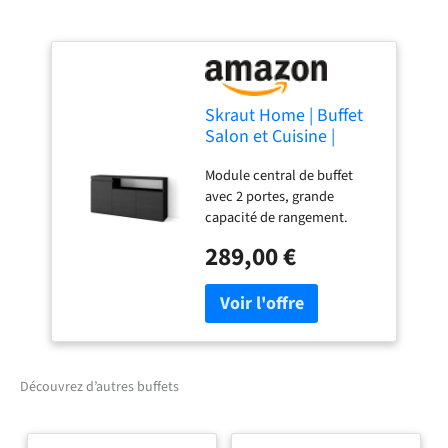
Skraut Home | Buffet
Salon et Cuisine |
Meuble de
Module central de buffet
Rangement,
avec 2 portes, grande
Commode |
capacité de rangement.
150x75x35cm | 3
Dimensions du module:
Portes | Meuble
289,00 €
102cm. de largeur, 75cm. de
Chaussure | Style
hauteur, 35cm. de
Moderne | Noir
profondeur. Couleur noir
avec un veinage du bois
poreux au touché de haute
qualité. Module latéral de
buffet avec porte et étagère
Découvrez d’autres buffets
de séparation intérieure.
Dimensions du module: