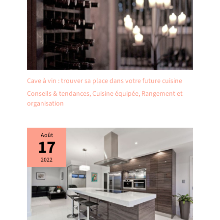
Cave à vin : trouver sa place dans votre future cuisine
Conseils & tendances
,
Cuisine équipée
,
Rangement et
organisation
Août
17
2022