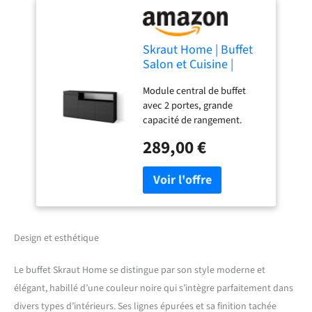
Skraut Home | Buffet
Salon et Cuisine |
Meuble de
Module central de buffet
Rangement,
avec 2 portes, grande
Commode |
capacité de rangement.
150x75x35cm | 3
Dimensions du module:
Portes | Meuble
289,00 €
102cm. de largeur, 75cm. de
Chaussure | Style
hauteur, 35cm. de
Moderne | Noir
profondeur. Couleur noir
avec un veinage du bois
poreux au touché de haute
qualité. Module latéral de
buffet avec porte et étagère
Design et esthétique
de séparation intérieure.
Dimensions du module:
Le buffet Skraut Home se distingue par son style moderne et
51cm. Largeur, 75 cm.
élégant, habillé d’une couleur noire qui s’intègre parfaitement dans
Hauteur, 35 cm, profondeu.
divers types d’intérieurs. Ses lignes épurées et sa finition tachée
Couleur noir avec un