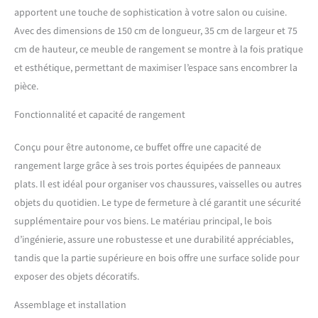
veinage du bois poreux au
apportent une touche de sophistication à votre salon ou cuisine.
touché de haute qualité.
Avec des dimensions de 150 cm de longueur, 35 cm de largeur et 75
Système Easy Packaging,
cm de hauteur, ce meuble de rangement se montre à la fois pratique
vous pourrez le transporter
et esthétique, permettant de maximiser l’espace sans encombrer la
facilement. Emballage
pièce.
adapté pour un transport
facile, tous nos colis pèsent
Fonctionnalité et capacité de rangement
moins de 30 kgs et mesurent
moins de 120cm. Garantie :
Les produits Skraut Home
Conçu pour être autonome, ce buffet offre une capacité de
sont garantis 2 ans et
rangement large grâce à ses trois portes équipées de panneaux
bénéficient d'un excellent
plats. Il est idéal pour organiser vos chaussures, vaisselles ou autres
service après-vente, avec un
objets du quotidien. Le type de fermeture à clé garantit une sécurité
stock permanent de pièces
de rechange. Montage facile
supplémentaire pour vos biens. Le matériau principal, le bois
: les meubles Skraut Home
d’ingénierie, assure une robustesse et une durabilité appréciables,
sont faciles à monter grâce à
tandis que la partie supérieure en bois offre une surface solide pour
des instructions claires et
exposer des objets décoratifs.
détaillées. Aucun outil
spécial n'est nécessaire et
Assemblage et installation
vous pouvez profiter de