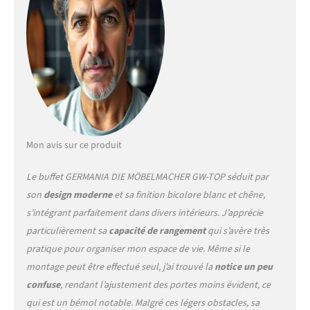
panneau des vêtements
3193-177 et 3200-177 et
3203-177 raboteuses
Fabriqué en Allemagne
Mon avis sur ce produit
Le buffet GERMANIA DIE MÖBELMACHER GW-TOP séduit par
son
design moderne
et sa finition bicolore blanc et chêne,
s’intégrant parfaitement dans divers intérieurs. J’apprécie
particulièrement sa
capacité de rangement
qui s’avère très
pratique pour organiser mon espace de vie. Même si le
montage peut être effectué seul, j’ai trouvé la
notice un peu
confuse
, rendant l’ajustement des portes moins évident, ce
qui est un bémol notable. Malgré ces légers obstacles, sa