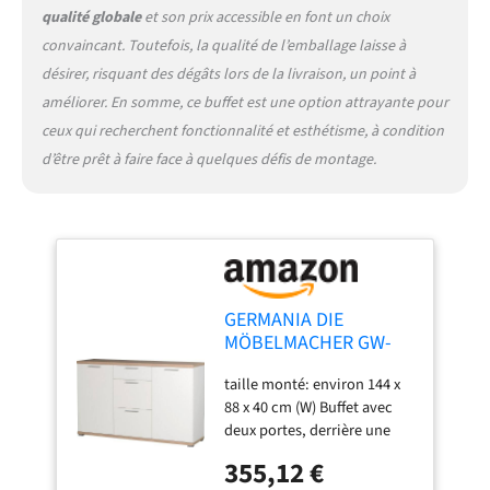
qualité globale
et son prix accessible en font un choix
convaincant. Toutefois, la qualité de l’emballage laisse à
désirer, risquant des dégâts lors de la livraison, un point à
améliorer. En somme, ce buffet est une option attrayante pour
ceux qui recherchent fonctionnalité et esthétisme, à condition
d’être prêt à faire face à quelques défis de montage.
GERMANIA DIE
MÖBELMACHER GW-
TOP Buffet 3201 Blanc
taille monté: environ 144 x
/ Sonoma chêne NB.
88 x 40 cm (W) Buffet avec
144 x 88 x 40 cm
deux portes, derrière une
étagère réglable respective
355,12 €
(charges allant jusqu'à 10