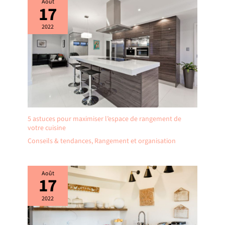
Août
17
2022
5 astuces pour maximiser l’espace de rangement de
votre cuisine
Conseils & tendances
,
Rangement et organisation
Août
17
2022