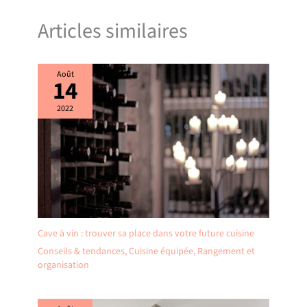
Articles similaires
Août
14
2022
Cave à vin : trouver sa place dans votre future cuisine
Conseils & tendances
,
Cuisine équipée
,
Rangement et
organisation