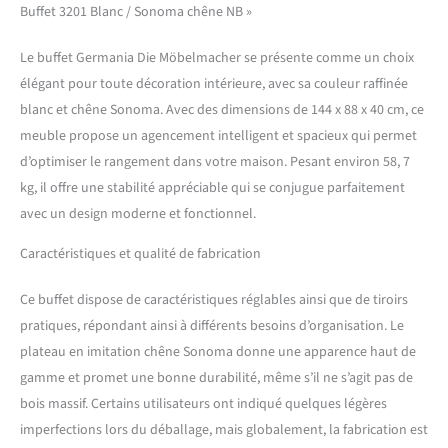
de-chaussée supérieur et
Buffet 3201 Blanc / Sonoma chêne NB »
inférieur en amidon XL;
Poignées de métal web
Le buffet Germania Die Möbelmacher se présente comme un choix
s'adapte à la garde-robe de
élégant pour toute décoration intérieure, avec sa couleur raffinée
chaussures 3190-177, le
panneau des vêtements
blanc et chêne Sonoma. Avec des dimensions de 144 x 88 x 40 cm, ce
3193-177 et 3200-177 et
meuble propose un agencement intelligent et spacieux qui permet
3203-177 raboteuses
d’optimiser le rangement dans votre maison. Pesant environ 58, 7
Fabriqué en Allemagne
kg, il offre une stabilité appréciable qui se conjugue parfaitement
avec un design moderne et fonctionnel.
Caractéristiques et qualité de fabrication
Ce buffet dispose de caractéristiques réglables ainsi que de tiroirs
pratiques, répondant ainsi à différents besoins d’organisation. Le
plateau en imitation chêne Sonoma donne une apparence haut de
gamme et promet une bonne durabilité, même s’il ne s’agit pas de
bois massif. Certains utilisateurs ont indiqué quelques légères
imperfections lors du déballage, mais globalement, la fabrication est