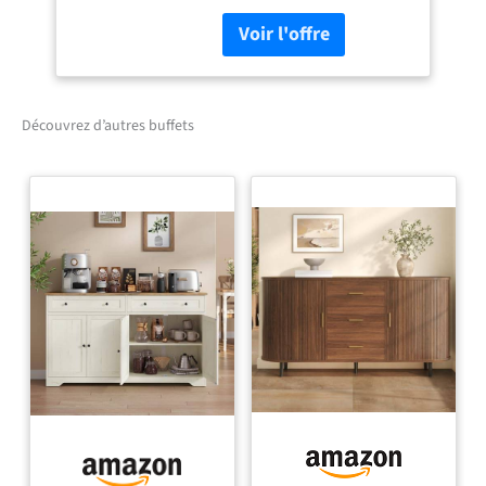
kg) et de trois tiroirs
(portent chacun jusqu'à 7
kg) Corps et façades des
panneaux de particules
revêtus de San Remo
simulation de chêne, le rez-
Découvrez d’autres buffets
de-chaussée supérieur et
inférieur en amidon XL;
Poignées de métal web
s'adapte à la garde-robe de
chaussures 3190-177, le
panneau des vêtements
3193-177 et 3200-177 et
3203-177 raboteuses
Fabriqué en Allemagne