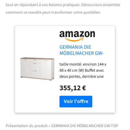
tout en répondant à vos besoins pratiques. Découvrons ensemble
comment ce meuble peut transformer votre quotidien.
GERMANIA DIE
MÖBELMACHER GW-
TOP Buffet 3201 Blanc
taille monté: environ 144 x
/ Sonoma chêne NB.
88 x 40 cm (W) Buffet avec
144 x 88 x 40 cm
deux portes, derrière une
étagère réglable respective
355,12 €
(charges allant jusqu'à 10
kg) et de trois tiroirs
(portent chacun jusqu'à 7
kg) Corps et façades des
panneaux de particules
revêtus de San Remo
simulation de chêne, le rez-
Présentation du produit « GERMANIA DIE MÖBELMACHER GW-TOP