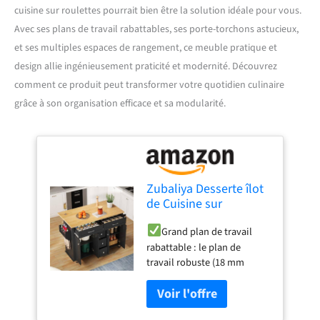
cuisine sur roulettes pourrait bien être la solution idéale pour vous.
Avec ses plans de travail rabattables, ses porte-torchons astucieux,
et ses multiples espaces de rangement, ce meuble pratique et
design allie ingénieusement praticité et modernité. Découvrez
comment ce produit peut transformer votre quotidien culinaire
grâce à son organisation efficace et sa modularité.
Zubaliya Desserte îlot
de Cuisine sur
roulettes, Meuble de
Grand plan de travail
Cuisine avec Plans de
rabattable : le plan de
Travail Rabattable,
travail robuste (18 mm
Porte-épices et Porte-
d'épaisseur) peut être
torchons, 5 Tiroirs,
étendu de 120 × 40 cm à un
Chariot de Rangement
généreux 120 × 65 cm grâce
Multifonctionnelle,