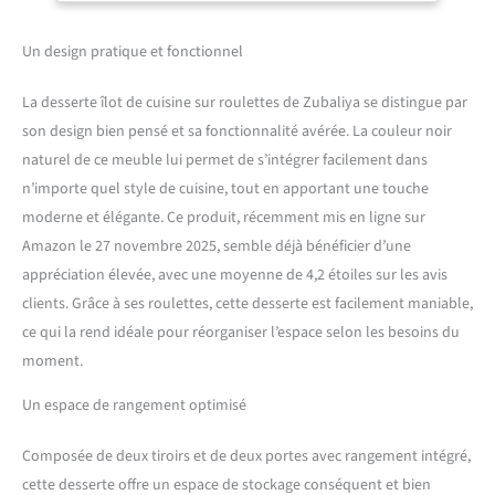
au panneau latéral
Noir
rabattable - parfait pour
cuisiner, préparer et
Un design pratique et fonctionnel
servir.Dimensions globales
du produit : L 140 x l 40(65) x
La desserte îlot de cuisine sur roulettes de Zubaliya se distingue par
H 89 cm
Espace de
son design bien pensé et sa fonctionnalité avérée. La couleur noir
rangement bien pensé avec
naturel de ce meuble lui permet de s’intégrer facilement dans
une structure claire : Deux
n’importe quel style de cuisine, tout en apportant une touche
larges tiroirs dans la zone
supérieure permettent un
moderne et élégante. Ce produit, récemment mis en ligne sur
accès rapide aux couverts et
Amazon le 27 novembre 2025, semble déjà bénéficier d’une
ustensiles. En dessous se
appréciation élevée, avec une moyenne de 4,2 étoiles sur les avis
trouvent deux armoires
clients. Grâce à ses roulettes, cette desserte est facilement maniable,
spacieuses avec des
étagères réglables en
ce qui la rend idéale pour réorganiser l’espace selon les besoins du
hauteur et trois tiroirs
moment.
centraux – tout est bien
rangé et immédiatement à
Un espace de rangement optimisé
portée de main.
Système
de rouleaux silencieux et
Composée de deux tiroirs et de deux portes avec rangement intégré,
flexible : équipé de 5
cette desserte offre un espace de stockage conséquent et bien
rouleaux silencieux, dont 2