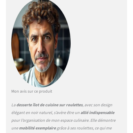
servir.Dimensions globales
du produit : L 140 x l 40(65) x
H 89 cm
Espace de
rangement bien pensé avec
une structure claire : Deux
larges tiroirs dans la zone
supérieure permettent un
accès rapide aux couverts et
ustensiles. En dessous se
trouvent deux armoires
spacieuses avec des
étagères réglables en
hauteur et trois tiroirs
centraux – tout est bien
rangé et immédiatement à
Mon avis sur ce produit
portée de main.
Système
de rouleaux silencieux et
La
desserte îlot de cuisine sur roulettes
, avec son design
flexible : équipé de 5
élégant en noir naturel, s’avère être un
allié indispensable
rouleaux silencieux, dont 2
pour l’organisation de mon espace culinaire. Elle démontre
avec freins de verrouillage,
le chariot peut être
une
mobilité exemplaire
grâce à ses roulettes, ce qui me