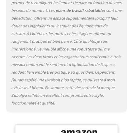
facilement déplacé et
permet de reconfigurer facilement l’espace en fonction de mes
solidement fixé - idéal pour
besoins du moment. Les
plans de travail rabattables
sont une
une utilisation dans
bénédiction, offrant un espace supplémentaire lorsqu’il faut
différentes pièces.
étaler des ingrédients ou installer des équipements de
Convient à un usage
quotidien jusque dans les
cuisson. À l’intérieur, les portes et les étagères offrent un
moindres détails : à droite
rangement pratique et bien pensé. Côté qualité, je suis
avec un support à épices
impressionné : le meuble affiche une robustesse qui me
pratique, à gauche avec un
rassure. Les deux tiroirs et les organisateurs coulissants à trois
porte-serviettes - tout est
rapidement accessible et
niveaux renforcent le sentiment d’optimisation de l’espace,
assure un flux de travail
rendant l’ensemble très pratique au quotidien. Cependant,
fluide dans la cuisine.
j’aurais espéré une livraison plus rapide, ce qui reste à mon
Polyvalent et durable : avec
avis le seul bémol. En somme, cette desserte de la marque
une hauteur confortable de
89 cm, le chariot convient
Zubaliya reflète un excellent compromis entre style,
comme îlot de cuisine
fonctionnalité et qualité.
mobile, chariot de service
ou espace de travail
supplémentaire - parfait
pour la cuisine, la salle à
manger ou le salon. Des