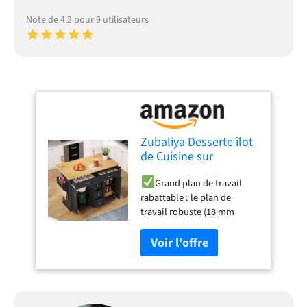
Note de 4.2 pour 9 utilisateurs
Zubaliya Desserte îlot
de Cuisine sur
roulettes, Meuble de
Grand plan de travail
Cuisine avec Plans de
rabattable : le plan de
Travail Rabattable,
travail robuste (18 mm
Porte-épices et Porte-
d'épaisseur) peut être
torchons, 5 Tiroirs,
étendu de 120 × 40 cm à un
Chariot de Rangement
généreux 120 × 65 cm grâce
Multifonctionnelle,
au panneau latéral
Noir
rabattable - parfait pour
cuisiner, préparer et