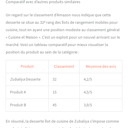
Comparatif avec d’autres produits similaires
supplémentaire - parfait
pour la cuisine, la salle à
Un regard sur le classement d’Amazon nous indique que cette
manger ou le salon. Des
matériaux de haute qualité
desserte se situe au 32ᵉ rang des îlots de rangement mobiles pour
et des charnières réglables
cuisine, tout en ayant une position modeste au classement général
garantissent une longue
« Cuisine et Maison ». C’est un exploit pour un nouvel arrivant sur le
durée de vie.
marché. Voici un tableau comparatif pour mieux visualiser la
INSTRUCTIONS
position du produit au sein de la catégorie :
D'ASSEMBLAGE FACILES ET
DIMENSIONS : Ce chariot
d'îlot de cuisine est livré
Produit
Classement
Moyenne des avis
avec des instructions
d'assemblage étape par
Zubaliya
Desserte
32
4,2/5
étape et des pièces et
accessoires numérotés pour
Produit A
15
4,5/5
vous faciliter l'assemblage.
Produit B
45
3,9/5
En résumé, la desserte îlot de cuisine de Zubaliya s’impose comme