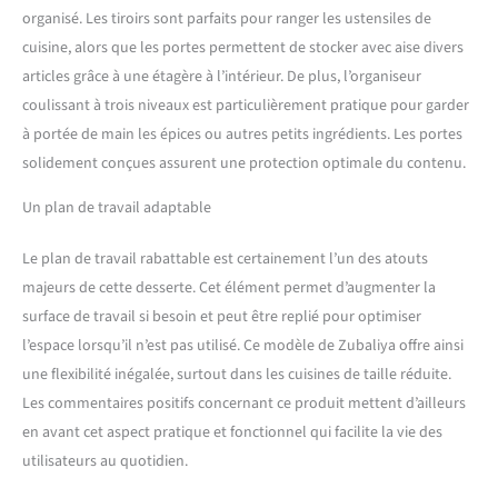
organisé. Les tiroirs sont parfaits pour ranger les ustensiles de
avec freins de verrouillage,
le chariot peut être
cuisine, alors que les portes permettent de stocker avec aise divers
facilement déplacé et
articles grâce à une étagère à l’intérieur. De plus, l’organiseur
solidement fixé - idéal pour
coulissant à trois niveaux est particulièrement pratique pour garder
une utilisation dans
à portée de main les épices ou autres petits ingrédients. Les portes
différentes pièces.
Convient à un usage
solidement conçues assurent une protection optimale du contenu.
quotidien jusque dans les
Un plan de travail adaptable
moindres détails : à droite
avec un support à épices
pratique, à gauche avec un
Le plan de travail rabattable est certainement l’un des atouts
porte-serviettes - tout est
majeurs de cette desserte. Cet élément permet d’augmenter la
rapidement accessible et
surface de travail si besoin et peut être replié pour optimiser
assure un flux de travail
l’espace lorsqu’il n’est pas utilisé. Ce modèle de Zubaliya offre ainsi
fluide dans la cuisine.
Polyvalent et durable : avec
une flexibilité inégalée, surtout dans les cuisines de taille réduite.
une hauteur confortable de
Les commentaires positifs concernant ce produit mettent d’ailleurs
89 cm, le chariot convient
en avant cet aspect pratique et fonctionnel qui facilite la vie des
comme îlot de cuisine
utilisateurs au quotidien.
mobile, chariot de service
ou espace de travail