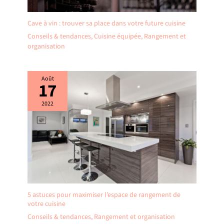
Cave à vin : trouver sa place dans votre future cuisine
Conseils & tendances
,
Cuisine équipée
,
Rangement et
organisation
Août
17
2022
5 astuces pour maximiser l’espace de rangement de
votre cuisine
Conseils & tendances
,
Rangement et organisation