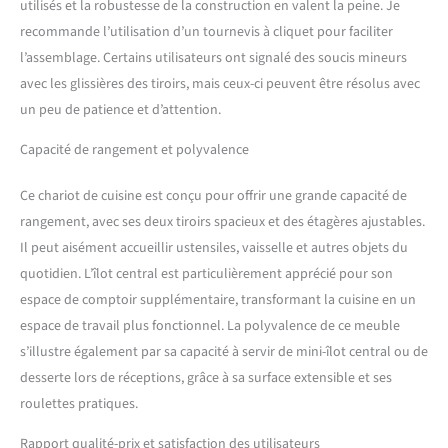
utilisés et la robustesse de la construction en valent la peine. Je
ou meuble de rangement
recommande l’utilisation d’un tournevis à cliquet pour faciliter
[MOBILITÉ AVEC STABILITÉ]:
Équipée de 4 roulettes
l’assemblage. Certains utilisateurs ont signalé des soucis mineurs
pivotantes à 360°, dont 2
avec les glissières des tiroirs, mais ceux-ci peuvent être résolus avec
avec freins, cette desserte à
un peu de patience et d’attention.
roulettes se déplace
facilement et reste stable à
Capacité de rangement et polyvalence
l’usage [MONTAGE FACILE
ET LIVRAISON SÉCURISÉE]:
Ce chariot de cuisine est conçu pour offrir une grande capacité de
Ce meuble de cuisine est
rangement, avec ses deux tiroirs spacieux et des étagères ajustables.
livré en 2 colis avec notice
de montage illustrée, ce qui
Il peut aisément accueillir ustensiles, vaisselle et autres objets du
permet une installation
quotidien. L’îlot central est particulièrement apprécié pour son
rapide et facile
espace de comptoir supplémentaire, transformant la cuisine en un
espace de travail plus fonctionnel. La polyvalence de ce meuble
s’illustre également par sa capacité à servir de mini-îlot central ou de
desserte lors de réceptions, grâce à sa surface extensible et ses
roulettes pratiques.
Rapport qualité-prix et satisfaction des utilisateurs