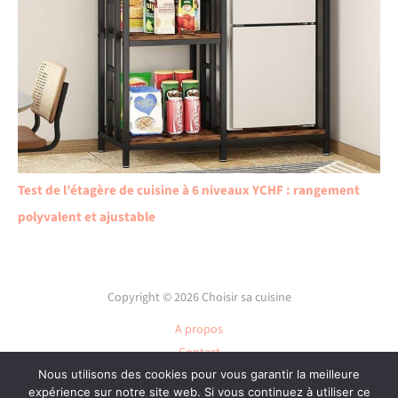
Test de l’étagère de cuisine à 6 niveaux YCHF : rangement
polyvalent et ajustable
Copyright © 2026 Choisir sa cuisine
A propos
Contact
Nous utilisons des cookies pour vous garantir la meilleure
Plan du site
expérience sur notre site web. Si vous continuez à utiliser ce