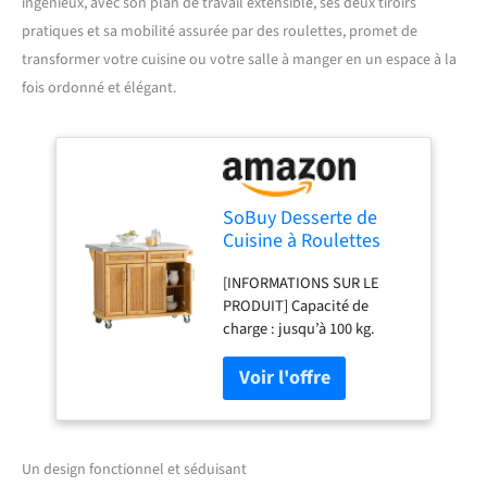
ingénieux, avec son plan de travail extensible, ses deux tiroirs
pratiques et sa mobilité assurée par des roulettes, promet de
transformer votre cuisine ou votre salle à manger en un espace à la
fois ordonné et élégant.
SoBuy Desserte de
Cuisine à Roulettes
avec rabat & freins,
[INFORMATIONS SUR LE
115x92x(46-71)cm
PRODUIT] Capacité de
charge : jusqu’à 100 kg.
Matériau : MDF, panneau de
particules (E1), bambou,
acier inoxydable.
Dimensions du produit :
env. LxHxP 115x(46-71)x92
cm (voir illustration)
Un design fonctionnel et séduisant