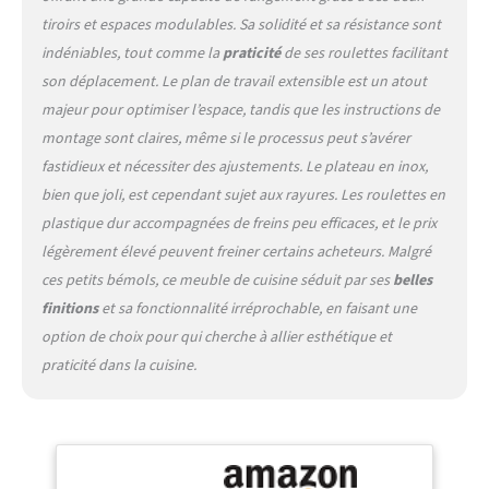
cuisine, bar à petit-
tiroirs et espaces modulables. Sa solidité et sa résistance sont
déjeuner, chariot de service
indéniables, tout comme la
praticité
de ses roulettes facilitant
ou meuble de rangement
son déplacement. Le plan de travail extensible est un atout
[MOBILITÉ AVEC STABILITÉ]:
majeur pour optimiser l’espace, tandis que les instructions de
Équipée de 4 roulettes
pivotantes à 360°, dont 2
montage sont claires, même si le processus peut s’avérer
avec freins, cette desserte à
fastidieux et nécessiter des ajustements. Le plateau en inox,
roulettes se déplace
bien que joli, est cependant sujet aux rayures. Les roulettes en
facilement et reste stable à
plastique dur accompagnées de freins peu efficaces, et le prix
l’usage [MONTAGE FACILE
ET LIVRAISON SÉCURISÉE]:
légèrement élevé peuvent freiner certains acheteurs. Malgré
Ce meuble de cuisine est
ces petits bémols, ce meuble de cuisine séduit par ses
belles
livré en 2 colis avec notice
finitions
et sa fonctionnalité irréprochable, en faisant une
de montage illustrée, ce qui
option de choix pour qui cherche à allier esthétique et
permet une installation
rapide et facile
praticité dans la cuisine.