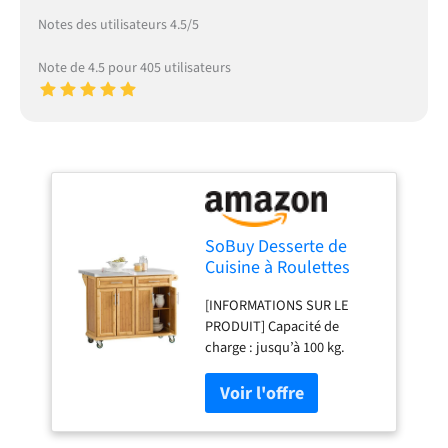
Notes des utilisateurs 4.5/5
Note de 4.5 pour 405 utilisateurs
SoBuy Desserte de
Cuisine à Roulettes
avec rabat & freins,
[INFORMATIONS SUR LE
115x92x(46-71)cm
PRODUIT] Capacité de
charge : jusqu’à 100 kg.
Matériau : MDF, panneau de
particules (E1), bambou,
acier inoxydable.
Dimensions du produit :