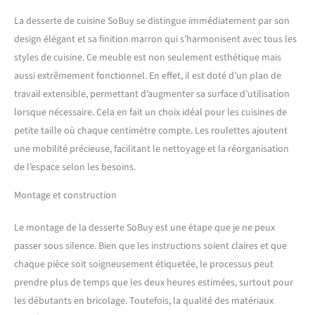
[RANGEMENT MAXIMAL
MODULABLE] Cette desserte
La desserte de cuisine SoBuy se distingue immédiatement par son
de cuisine est équipée de 2
design élégant et sa finition marron qui s’harmonisent avec tous les
tiroirs coulissants, de
styles de cuisine. Ce meuble est non seulement esthétique mais
placards à double porte, et
d’étagères réglables, offrant
aussi extrêmement fonctionnel. En effet, il est doté d’un plan de
un grand espace de
travail extensible, permettant d’augmenter sa surface d’utilisation
rangement cuisine pour vos
lorsque nécessaire. Cela en fait un choix idéal pour les cuisines de
ustensiles, provisions ou
petite taille où chaque centimètre compte. Les roulettes ajoutent
produits de nettoyage : une
solution parfaite pour une
une mobilité précieuse, facilitant le nettoyage et la réorganisation
cuisine bien organisée
de l’espace selon les besoins.
[PLAN DE TRAVAIL
EXTENSIBLE] Le plan de
Montage et construction
travail cuisine en acier
inoxydable peut être étendu
Le montage de la desserte SoBuy est une étape que je ne peux
de 46 à 71 cm, offrant une
passer sous silence. Bien que les instructions soient claires et que
surface supplémentaire
chaque pièce soit soigneusement étiquetée, le processus peut
pour cuisiner ou servir.
Parfait comme îlot central
prendre plus de temps que les deux heures estimées, surtout pour
cuisine, bar à petit-
les débutants en bricolage. Toutefois, la qualité des matériaux
déjeuner, chariot de service