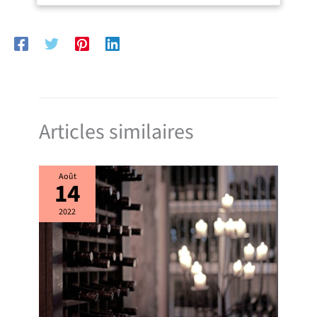
Comprend deux étagères ouvertes, un tiroir et un placard avec portes
double pour organiser vaisselle, provisions ou fournitures de bureau
[USAGE POLYVALENT CUISINE, BUREAU OU SALLE À MANGER] : Son
design blanc moderne s’harmonise avec tout décor – idéal comme
meuble micro-ondes, desserte cuisine, chariot de service, ou meuble
de rangement. Peut également servir d’ilot central cuisine ou de petit
meuble cuisine
Articles similaires
Août
14
2022