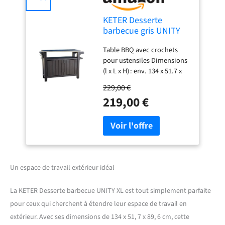
KETER Desserte
barbecue gris UNITY
XL - 207 litres - 134 x
Table BBQ avec crochets
51.7 x 89.6 cm
pour ustensiles Dimensions
(l x L x H) : env. 134 x 51.7 x
89.6 cm Plan de travail en
229,00 €
inox Offre beaucoup
219,00 €
d'espace de rangement En
polypropylène haute qualité
résistant aux UV et aux
intempéries (plastique)
Un espace de travail extérieur idéal
La KETER Desserte barbecue UNITY XL est tout simplement parfaite
pour ceux qui cherchent à étendre leur espace de travail en
extérieur. Avec ses dimensions de 134 x 51, 7 x 89, 6 cm, cette