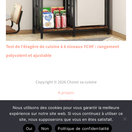
Test de l’étagère de cuisine à 6 niveaux YCHF : rangement
polyvalent et ajustable
Copyright © 2026 Choisir sa cuisine
A propos
Contact
Nous utilisons des cookies pour vous garantir la meilleure
Plan du site
expérience sur notre site web. Si vous continuez à utiliser ce
Mentions légales
site, nous supposerons que vous en êtes satisfait.
Politique de confidentialité
Oui
Non
Politique de confidentialité