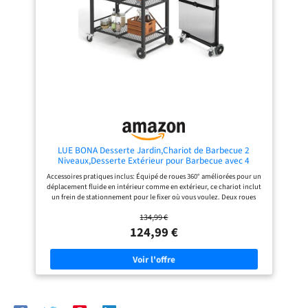
pour garder des accessoires
supplémentaires à portée de main.
Une grande poignée latérale permet
de déplacer facilement le chariot.
CARACTÉRISTIQUES | La table
dispose également d’un meuble
avec porte offrant encore plus
d’espace de rangement. La porte est
équipée de supports pratiques pour
ranger soigneusement pince, brosse
et autres accessoires de barbecue.
ROBUSTE | La table de barbecue est
fabriquée en acier thermolaqué de
haute qualité, rendant le chariot
particulièrement robuste et
LUE BONA Desserte Jardin,Chariot de Barbecue 2
durable. De plus, la table peut
Niveaux,Desserte Extérieur pour Barbecue avec 4
supporter jusqu’à 120 kg.
roulettes Verrouillables e Crochets pour BBQ,Four a
Accessoires pratiques inclus: Équipé de roues 360° améliorées pour un
Pizza,70 x 47 x 86 cm,Nero
déplacement fluide en intérieur comme en extérieur, ce chariot inclut
un frein de stationnement pour le fixer où vous voulez. Deux roues
directionnelles en caoutchouc ajoutent stabilité et flexibilité, offrant
134,99 €
un mouvement silencieux et sans effort pour votre confort. Utilisations
variées: Ce chariot de barbecue est un allié pratique pour toutes les
124,99 €
occasions, parfait pour une utilisation intérieure ou extérieure. Avec
ses deux niveaux, il offre un espace de rangement généreux, une surface
de travail spacieuse et un plateau inférieur pour stocker vos ingrédients
ou accessoires de barbecue en toute simplicité. Dimensions et
caractéristiques: Mesurant 70 x 47 x 86 cm cm, ce chariot pliable
supporte jusqu’à 59 kg. Fabriqué en acier inoxydable, il est
imperméable, résistant au vent et facile à nettoyer. Pour une longue