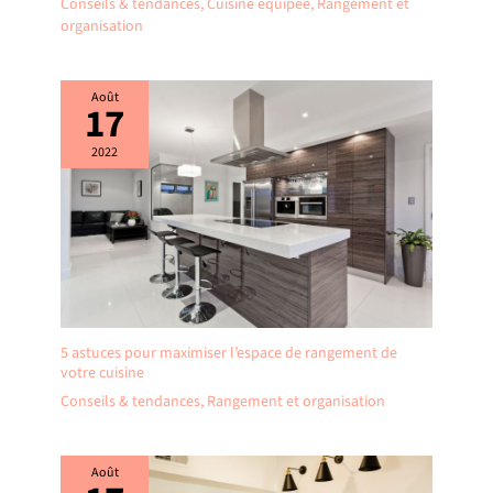
Conseils & tendances
,
Cuisine équipée
,
Rangement et
organisation
Août
17
2022
5 astuces pour maximiser l’espace de rangement de
votre cuisine
Conseils & tendances
,
Rangement et organisation
Août