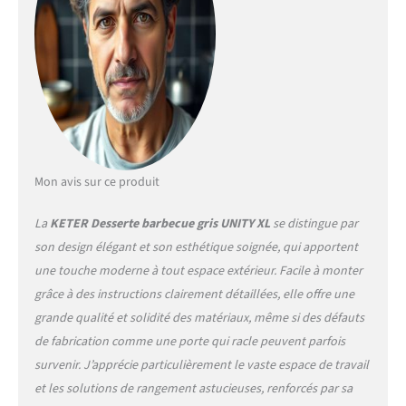
Mon avis sur ce produit
La
KETER Desserte barbecue gris UNITY XL
se distingue par
son design élégant et son esthétique soignée, qui apportent
une touche moderne à tout espace extérieur. Facile à monter
grâce à des instructions clairement détaillées, elle offre une
grande qualité et solidité des matériaux, même si des défauts
de fabrication comme une porte qui racle peuvent parfois
survenir. J’apprécie particulièrement le vaste espace de travail
et les solutions de rangement astucieuses, renforcés par sa