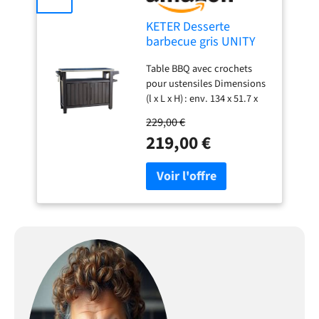
KETER Desserte
barbecue gris UNITY
XL - 207 litres - 134 x
Table BBQ avec crochets
51.7 x 89.6 cm
pour ustensiles Dimensions
(l x L x H) : env. 134 x 51.7 x
89.6 cm Plan de travail en
229,00 €
inox Offre beaucoup
219,00 €
d'espace de rangement En
polypropylène haute qualité
résistant aux UV et aux
intempéries (plastique)