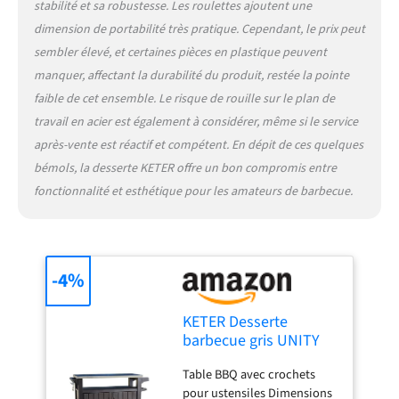
stabilité et sa robustesse. Les roulettes ajoutent une
dimension de portabilité très pratique. Cependant, le prix peut
sembler élevé, et certaines pièces en plastique peuvent
manquer, affectant la durabilité du produit, restée la pointe
faible de cet ensemble. Le risque de rouille sur le plan de
travail en acier est également à considérer, même si le service
après-vente est réactif et compétent. En dépit de ces quelques
bémols, la desserte KETER offre un bon compromis entre
fonctionnalité et esthétique pour les amateurs de barbecue.
-4%
KETER Desserte
barbecue gris UNITY
XL - 207 litres - 134 x
Table BBQ avec crochets
51.7 x 89.6 cm
pour ustensiles Dimensions