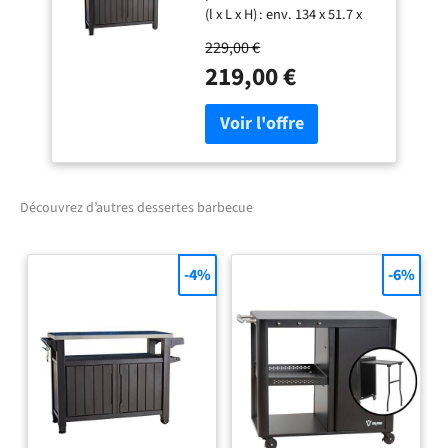
(l x L x H) : env. 134 x 51.7 x
89.6 cm Plan de travail en
229,00 €
inox Offre beaucoup
219,00 €
d'espace de rangement En
polypropylène haute qualité
résistant aux UV et aux
intempéries (plastique)
Découvrez d’autres dessertes barbecue
-4%
-6%