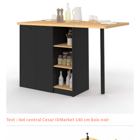
Test : ilot central Cesar IDMarket 140 cm bois noir