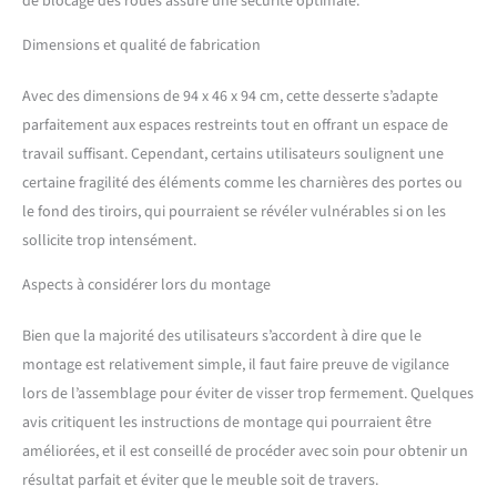
de blocage des roues assure une sécurité optimale.
roues universelles, dont 2
avec freins, vous permettant
Dimensions et qualité de fabrication
de le déplacer facilement où
vous le souhaitez pour faire
Avec des dimensions de 94 x 46 x 94 cm, cette desserte s’adapte
plus d'espace pour les
parfaitement aux espaces restreints tout en offrant un espace de
invités et le mettre dans une
travail suffisant. Cependant, certains utilisateurs soulignent une
position fixe. Vous pouvez
certaine fragilité des éléments comme les charnières des portes ou
pousser le chariot avec
commodité et vous n'avez
le fond des tiroirs, qui pourraient se révéler vulnérables si on les
pas à vous soucier qu'il
sollicite trop intensément.
roule. 【Style classique et
utilisable partout : 】le
Aspects à considérer lors du montage
chariot de cuisine classique
avec une couleur simple
Bien que la majorité des utilisateurs s’accordent à dire que le
peut s'adapter à tous les
montage est relativement simple, il faut faire preuve de vigilance
meubles de votre maison,
lors de l’assemblage pour éviter de visser trop fermement. Quelques
ce qui est un complément
parfait à n'importe quelle
avis critiquent les instructions de montage qui pourraient être
pièce de votre maison. Il
améliorées, et il est conseillé de procéder avec soin pour obtenir un
peut servir de meuble de
résultat parfait et éviter que le meuble soit de travers.
rangement dans la cuisine,