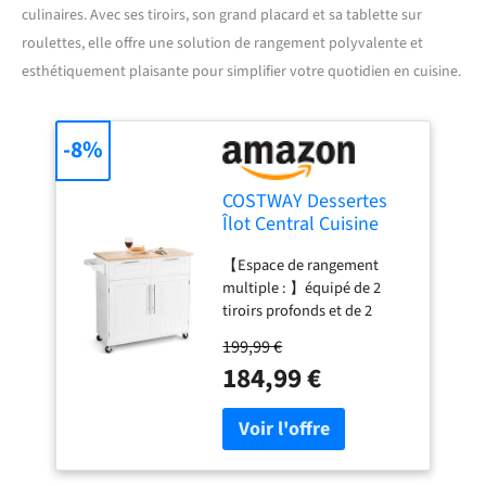
culinaires. Avec ses tiroirs, son grand placard et sa tablette sur
roulettes, elle offre une solution de rangement polyvalente et
esthétiquement plaisante pour simplifier votre quotidien en cuisine.
-8%
COSTWAY Dessertes
Îlot Central Cuisine
avec Tablette 4 Roues
【Espace de rangement
Universelles Porte-
multiple : 】équipé de 2
Serviettes, Desserte
tiroirs profonds et de 2
avec 2 Tiroirs et Grand
grands placards, notre
Placard de Rangement
199,99 €
chariot d'îlot de cuisine
Épices, 94x41x94cm
184,99 €
vous offre un espace de
(Blanc)
rangement suffisant pour
placer différents ustensiles
de cuisine, tels que des
plats, des casseroles et des