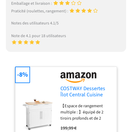
Emballage et livraison :
Praticité (roulettes, rangement) :
Notes des utilisateurs 4.1/5
Note de 4.1 pour 18 utilisateurs
-8%
COSTWAY Dessertes
Îlot Central Cuisine
avec Tablette 4 Roues
【Espace de rangement
Universelles Porte-
multiple : 】équipé de 2
Serviettes, Desserte
tiroirs profonds et de 2
avec 2 Tiroirs et Grand
grands placards, notre
Placard de Rangement
199,99 €
chariot d'îlot de cuisine
Épices, 94x41x94cm