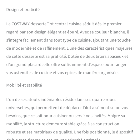
casseroles. De plus, un
porte-serviettes sur un côté
Design et praticité
vous permet de mettre la
serviette à portée de main et
Le COSTWAY desserte îlot central cuisine séduit dès le premier
de pousser le chariot sans
regard par son design élégant et épuré. Avec sa couleur blanche, il
effort. 【Durable et robuste
s’intègre facilement dans tout type de cuisine, ajoutant une touche
: 】fabriqué en bois d'hévéa
de qualité supérieure et en
de modernité et de raffinement. L’une des caractéristiques majeures
bois de pin, notre chariot de
de cette desserte est sa praticité. Dotée de deux tiroirs spacieux et
cuisine garantit une grande
d’un grand placard, elle offre suffisamment d’espace pour ranger
durabilité et robustesse, qui
vos ustensiles de cuisine et vos épices de manière organisée.
ne se déforme pas ou ne
s'effondre pas facilement.
Mobilité et stabilité
Le cadre solide peut vous
offrir des années de service.
L’un de ses atouts indéniables réside dans ses quatre roues
De plus, le dessus de table
peut supporter jusqu'à 50
universelles, qui permettent de déplacer l’îlot aisément selon vos
kg, ce qui vous permet de
besoins, que ce soit pour cuisiner ou servir vos invités. Malgré sa
placer librement une variété
mobilité, la structure demeure stable grâce à sa construction
d'objets. 【Roues roulantes
robuste et ses matériaux de qualité. Une fois positionné, le dispositif
lisses : 】notre chariot pour
îlot de cuisine dispose de 4