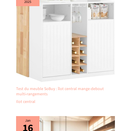
2025
2 colis séparés qui peuvent arriver à des dates différentes.
Test du meuble SoBuy : îlot central mange-debout
multi-rangements
Ilot central
Jan
16