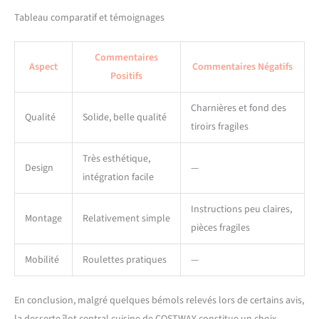
de chariot de service dans la
Tableau comparatif et témoignages
salle à manger et de chariot
de bar dans le bar, ce qui
peut satisfaire vos besoins
Commentaires
Aspect
Commentaires Négatifs
quotidiens. 【Facile à
Positifs
assembler et à nettoyer : 】
le chariot est livré avec tout
Charnières et fond des
le matériel nécessaire pour
Qualité
Solide, belle qualité
tiroirs fragiles
terminer l'installation. Vous
pouvez facilement
assembler le chariot en
Très esthétique,
Design
—
suivant les étapes détaillées
intégration facile
dans les instructions. En
outre, la surface lisse avec
Instructions peu claires,
peinture extérieure en
Montage
Relativement simple
pièces fragiles
aérosol vous permet de la
nettoyer facilement. Vous
Mobilité
Roulettes pratiques
—
pouvez le nettoyer sans
effort avec un chiffon doux.
En conclusion, malgré quelques bémols relevés lors de certains avis,