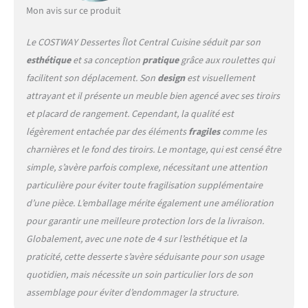
peut supporter jusqu'à 50
Mon avis sur ce produit
kg, ce qui vous permet de
placer librement une variété
Le COSTWAY Dessertes Îlot Central Cuisine séduit par son
d'objets. 【Roues roulantes
esthétique
et sa conception
pratique
grâce aux roulettes qui
lisses : 】notre chariot pour
îlot de cuisine dispose de 4
facilitent son déplacement. Son
design
est visuellement
roues universelles, dont 2
attrayant et il présente un meuble bien agencé avec ses tiroirs
avec freins, vous permettant
et placard de rangement. Cependant, la qualité est
de le déplacer facilement où
légèrement entachée par des éléments
fragiles
comme les
vous le souhaitez pour faire
charnières et le fond des tiroirs. Le montage, qui est censé être
plus d'espace pour les
invités et le mettre dans une
simple, s’avère parfois complexe, nécessitant une attention
position fixe. Vous pouvez
particulière pour éviter toute fragilisation supplémentaire
pousser le chariot avec
d’une pièce. L’emballage mérite également une amélioration
commodité et vous n'avez
pour garantir une meilleure protection lors de la livraison.
pas à vous soucier qu'il
roule. 【Style classique et
Globalement, avec une note de 4 sur l’esthétique et la
utilisable partout : 】le
praticité, cette desserte s’avère séduisante pour son usage
chariot de cuisine classique
quotidien, mais nécessite un soin particulier lors de son
avec une couleur simple
assemblage pour éviter d’endommager la structure.
peut s'adapter à tous les