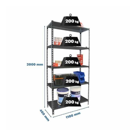
en nylon est nécessaire
pour un ajustement
correct des étagères.
Quatre pieds en plastique
sont inclus pour éviter de
marquer ou d'abîmer le
sol. Vous pouvez monter
chaque étagère à la
hauteur souhaitée et les
monter des deux côtés
pour différentes
fonctionnalités. QUALITÉ
EUROPÉENNE - L'acier
utilisé pour respecter la
norme EN 10130 est du DC
01, permettant une
récupération après la
flexion subie. Les profils
en acier S325 ont une
épaisseur de 1,5 mm avec
un revêtement de Z275 sur