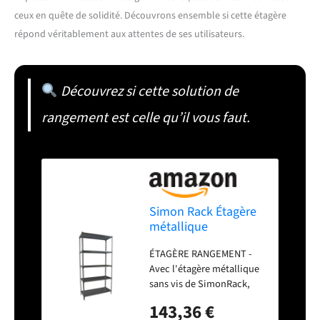
ceux en quête de solidité. Découvrons ensemble si cette étagère
répond véritablement aux attentes de ses utilisateurs.
Découvrez si cette solution de
rangement est celle qu’il vous faut.
Simon Rack Étagère
métallique
2000x1100x400 mm -
ÉTAGÈRE RANGEMENT -
Simonclick
Avec l'étagère métallique
sans vis de SimonRack,
créez votre espace avec
143,36 €
son système de montage