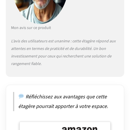
ateliers, les commerces
ou les entrepôts.
CAPACITÉ DE CHARGE
ET DIMENSIONS -
L'étagère métallique
Mon avis sur ce produit
mesure 1975x1110x410
mm (hauteur,
L’avis des utilisateurs est unanime : cette étagère répond aux
profondeur, largeur) et 5
attentes en termes de praticité et de durabilité. Un bon
étagères. Capacité de
charge et POINT DE
investissement pour ceux qui recherchent une solution de
FLEXION est 200 kg par
rangement fiable.
étagère, ce qui signifie
que lors du retrait de la
charge, l'étagère
retrouve sa forme
originale. Cet avantage
Réfléchissez aux avantages que cette
confère une durabilité
accrue au fil du temps
étagère pourrait apporter à votre espace.
et une plus grande
satisfaction de nos
étagères. MONTAGE
FACILE - Inclut un