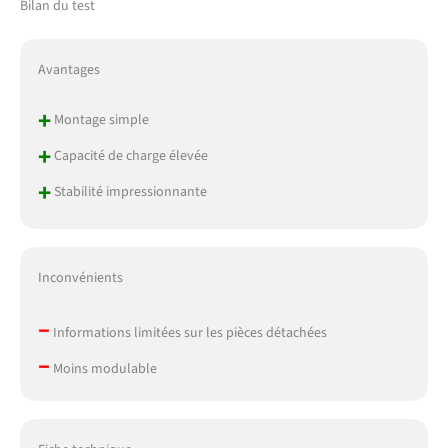
Bilan du test
les pièces galvanisées.
FABRICATION
EUROPÉENNE - Tous les
Avantages
produits de SimonRack
sont fabriqués en Europe.
+
Montage simple
+
Capacité de charge élevée
+
Stabilité impressionnante
Inconvénients
–
Informations limitées sur les pièces détachées
–
Moins modulable