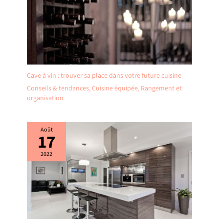
sont fabriqués en
Europe.
Cave à vin : trouver sa place dans votre future cuisine
Conseils & tendances
,
Cuisine équipée
,
Rangement et
organisation
Août
17
2022