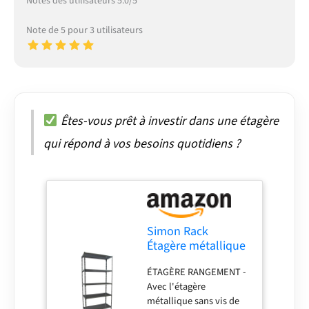
Notes des utilisateurs 5.0/5
Note de 5 pour 3 utilisateurs
Êtes-vous prêt à investir dans une étagère
qui répond à vos besoins quotidiens ?
Simon Rack
Étagère métallique
2000x1100x400
ÉTAGÈRE RANGEMENT -
mm - Simonclick
Avec l'étagère
métallique sans vis de