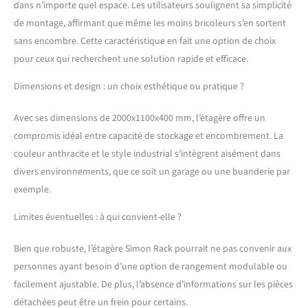
mesure 1975x1110x410
dans n’importe quel espace. Les utilisateurs soulignent sa simplicité
mm (hauteur, profondeur,
de montage, affirmant que même les moins bricoleurs s’en sortent
largeur) et 5 étagères.
sans encombre. Cette caractéristique en fait une option de choix
Capacité de charge et
pour ceux qui recherchent une solution rapide et efficace.
POINT DE FLEXION est 200
kg par étagère, ce qui
Dimensions et design : un choix esthétique ou pratique ?
signifie que lors du retrait
de la charge, l'étagère
Avec ses dimensions de 2000x1100x400 mm, l’étagère offre un
retrouve sa forme
originale. Cet avantage
compromis idéal entre capacité de stockage et encombrement. La
confère une durabilité
couleur anthracite et le style industrial s’intègrent aisément dans
accrue au fil du temps et
divers environnements, que ce soit un garage ou une buanderie par
une plus grande
exemple.
satisfaction de nos
étagères. MONTAGE
Limites éventuelles : à qui convient-elle ?
FACILE - Inclut un manuel
d'instructions illustré
pour le montage,
Bien que robuste, l’étagère Simon Rack pourrait ne pas convenir aux
expliquant étape par
personnes ayant besoin d’une option de rangement modulable ou
étape la procédure à
facilement ajustable. De plus, l’absence d’informations sur les pièces
suivre. Étant une étagère
détachées peut être un frein pour certains.
sans vis, seul un marteau