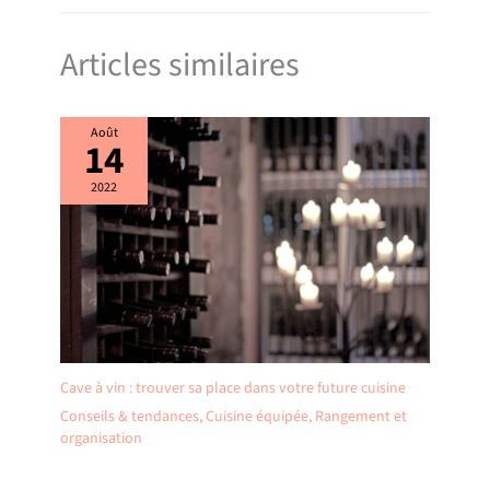
Articles similaires
Août
14
2022
Cave à vin : trouver sa place dans votre future cuisine
Conseils & tendances
,
Cuisine équipée
,
Rangement et
organisation