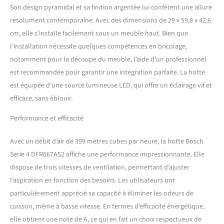
Son design pyramidal et sa finition argentée lui confèrent une allure
Poignées : choisissez la
bonne couleur parmi
résolument contemporaine. Avec des dimensions de 29 x 59,8 x 42,6
différentes poignées Bosch
cm, elle s’installe facilement sous un meuble haut. Bien que
hottes plates : à peine
l’installation nécessite quelques compétences en bricolage,
visibles dans un meuble
notamment pour la découpe du meuble, l’aide d’un professionnel
haut, elles assurent un
design de cuisine clair
est recommandée pour garantir une intégration parfaite. La hotte
Produit fabriqué en
est équipée d’une source lumineuse LED, qui offre un éclairage vif et
Allemagne Dimensions de
efficace, sans éblouir.
l'article (sans emballage) (H
x l x P) : 42,6 x 59,8 x 29 cm.
Performance et efficacité
Dimensions de la niche (H x l
x P) : 38,5 x 52,4 x 29 cm
Avec un débit d’air de 399 mètres cubes par heure, la hotte Bosch
Serie 4 DFR067A52 affiche une performance impressionnante. Elle
dispose de trois vitesses de ventilation, permettant d’ajuster
l’aspiration en fonction des besoins. Les utilisateurs ont
particulièrement apprécié sa capacité à éliminer les odeurs de
cuisson, même à basse vitesse. En termes d’efficacité énergétique,
elle obtient une note de A, ce qui en fait un choix respectueux de