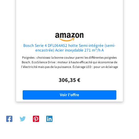
Bosch Serie 4 DFL064A52 hotte Semi-intégrée (semi-
encastrée) Acier inoxydable 271 m³/h A
Poignées : choisissez la bonne couleur parmi les différentes poignées
Bosch. EcoSilence Drive : moteur à haute efficacité qui économise de
l'électricité mais pas de la puissance. Éclairage LED : pour un éclairage
parfait de la plaque de cuisson avec une consommation d'énergie
extrêmement faible. Niveau intensif : élimine les odeurs de cuisson
306,35 €
particulièrement rapidement et efficacement. Dimensions de l'article
(sans emballage) : 20,3 x 59,8 x 29 cm