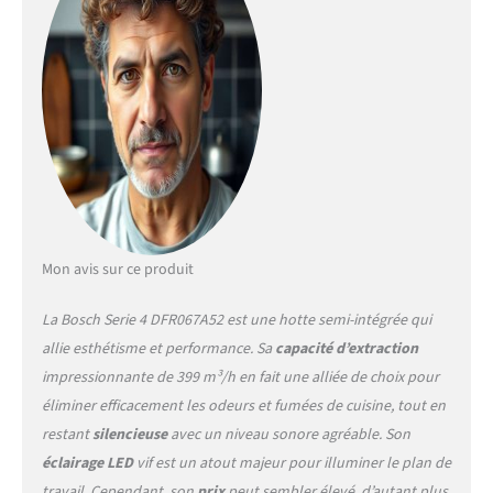
extrêmement faible
Poignées : choisissez la
bonne couleur parmi
différentes poignées Bosch
hottes plates : à peine
visibles dans un meuble
haut, elles assurent un
design de cuisine clair
Produit fabriqué en
Allemagne Dimensions de
l'article (sans emballage) (H
x l x P) : 42,6 x 59,8 x 29 cm.
Mon avis sur ce produit
Dimensions de la niche (H x l
x P) : 38,5 x 52,4 x 29 cm
La Bosch Serie 4 DFR067A52 est une hotte semi-intégrée qui
allie esthétisme et performance. Sa
capacité d’extraction
impressionnante de 399 m³/h en fait une alliée de choix pour
éliminer efficacement les odeurs et fumées de cuisine, tout en
restant
silencieuse
avec un niveau sonore agréable. Son
éclairage LED
vif est un atout majeur pour illuminer le plan de
travail. Cependant, son
prix
peut sembler élevé, d’autant plus