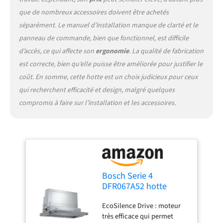
que de nombreux accessoires doivent être achetés
séparément. Le manuel d’installation manque de clarté et le
panneau de commande, bien que fonctionnel, est difficile
d’accès, ce qui affecte son
ergonomie
. La qualité de fabrication
est correcte, bien qu’elle puisse être améliorée pour justifier le
coût. En somme, cette hotte est un choix judicieux pour ceux
qui recherchent efficacité et design, malgré quelques
compromis à faire sur l’installation et les accessoires.
Bosch Serie 4
DFR067A52 hotte
Semi-intégrée (semi-
EcoSilence Drive : moteur
encastrée) Argent 399
très efficace qui permet
m³/h A