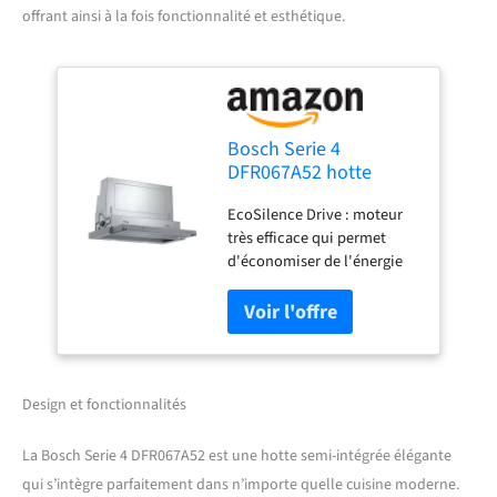
offrant ainsi à la fois fonctionnalité et esthétique.
Bosch Serie 4
DFR067A52 hotte
Semi-intégrée (semi-
EcoSilence Drive : moteur
encastrée) Argent 399
très efficace qui permet
m³/h A
d'économiser de l'énergie
mais pas de puissance
Niveau intensif : élimine les
odeurs de cuisson
particulièrement
rapidement et efficacement
Éclairage LED : pour un
Design et fonctionnalités
éclairage parfait de la
plaque de cuisson avec une
La Bosch Serie 4 DFR067A52 est une hotte semi-intégrée élégante
consommation d'énergie
qui s’intègre parfaitement dans n’importe quelle cuisine moderne.
extrêmement faible