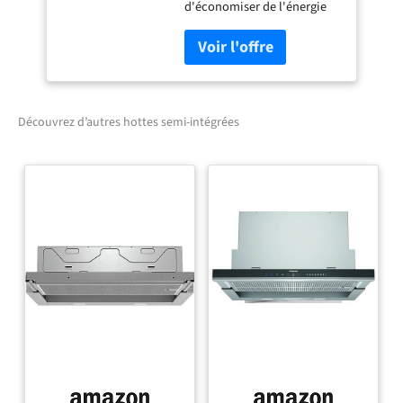
d'économiser de l'énergie
mais pas de puissance
Niveau intensif : élimine les
odeurs de cuisson
particulièrement
rapidement et efficacement
Éclairage LED : pour un
Découvrez d’autres hottes semi-intégrées
éclairage parfait de la
plaque de cuisson avec une
consommation d'énergie
extrêmement faible
Poignées : choisissez la
bonne couleur parmi
différentes poignées Bosch
hottes plates : à peine
visibles dans un meuble
haut, elles assurent un
design de cuisine clair
Produit fabriqué en
Allemagne Dimensions de
l'article (sans emballage) (H