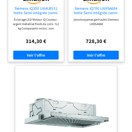
x l x P) : 42,6 x 59,8 x 29 cm.
Dimensions de la niche (H x l
Siemens iQ300 LI64LB531
Siemens iQ700 LI69SA684
x P) : 38,5 x 52,4 x 29 cm
hotte Semi-intégrée (semi-
hotte Semi-intégrée (semi-
encastrée) Acier inoxydable
encastrée) Noir, Acier
Éclairage LED Moteur iQ Couleur :
Įmontuojamas gartraukis Siemens
271 m³/h A
inoxydable 935 m³/h A
argent métallisé Poids du colis : 9,2
LI69SA684
kg Composants inclus : non
applicable Dimensions de
l'emballage : 36 x 31 x 64 cm (L x H x
314,30 €
728,30 €
l)