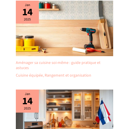
Jan
14
2025
Aménager sa cuisine soi-même : guide pratique et
astuces
Cuisine équipée
,
Rangement et organisation
Jan
14
2025